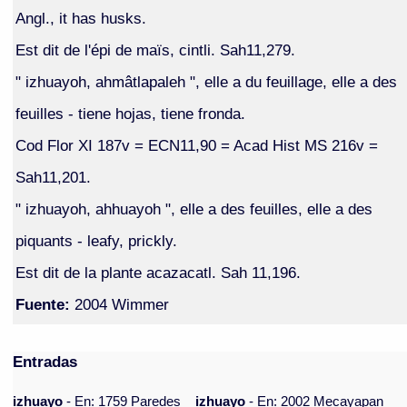
Angl., it has husks.
Est dit de l'épi de maïs, cintli. Sah11,279.
" izhuayoh, ahmâtlapaleh ", elle a du feuillage, elle a des
feuilles - tiene hojas, tiene fronda.
Cod Flor XI 187v = ECN11,90 = Acad Hist MS 216v =
Sah11,201.
" izhuayoh, ahhuayoh ", elle a des feuilles, elle a des
piquants - leafy, prickly.
Est dit de la plante acazacatl. Sah 11,196.
Fuente:
2004 Wimmer
Entradas
izhuayo
- En: 1759 Paredes
izhuayo
- En: 2002 Mecayapan