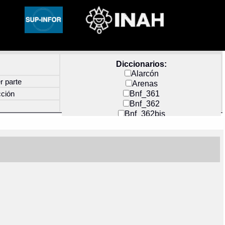
Diccionarios:
Alarcón
r parte
Arenas
Bnf_361
cción
Bnf_362
Bnf_362bis
Carochi
CF_INDEX
Clavijero
Cortés y Zedeño
Docs_México
Durán
Guerra
Mecayapan
Molina_1
Molina_2
Olmos_G