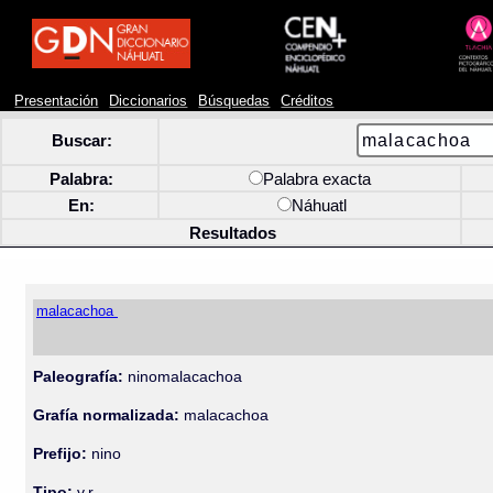
Presentación
Diccionarios
Búsquedas
Créditos
Buscar:
Palabra:
Palabra exacta
En:
Náhuatl
Resultados
malacachoa
Paleografía:
ninomalacachoa
Grafía normalizada:
malacachoa
Prefijo:
nino
Tipo:
v.r.