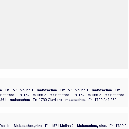
Olmos_V
Paredes
Rincón
Sahagún Escolio
Tezozomoc
Tzinacapan
Wimmer
oa
- En: 1571 Molina 1
malacachoa
- En: 1571 Molina 1
malacachoa
- En:
lacachoa
- En: 1571 Molina 2
malacachoa
- En: 1571 Molina 2
malacachoa
-
_361
malacachoa
- En: 1780 Clavijero
malacachoa
- En: 17?? Bnf_362
Escolio
Malacachoa, nino
- En: 1571 Molina 2
Malacachoa, nino.
- En: 1780 ?