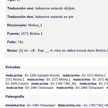
Traducción uno:
ladearme estando é[n]pie.
Traducción dos:
ladearme estando en pie.
Diccionario:
Molina_1
Fuente:
1571 Molina 1
Folio:
76v
Notas:
[1] ch-- c$-- Esp: __ é--nino en début trouvé dans Molina
Entradas
malacachoa
- En: 1565 Sahagún Escolio
malacachoa
- En: 1571 Molina 1
1571 Molina 1
malacachoa
- En: 1571 Molina 1
malacachoa
- En: 1571 M
En: 1645 Carochi
malacachoa
- En: 1780 ? Bnf_361
malacachoa
- En: 1
malacachoa
- En: 1984 Tzinacapan
malacachoa
- En: 1984 Tzinacapan
Paleografía
kimalakachoa
- En: 1984 Tzinacapan
Malacachoa, mo.
- En: 1780 ? Bnf_3