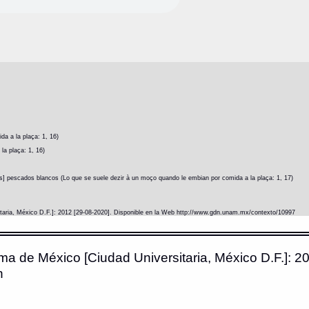
a a la plaça: 1, 16)
la plaça: 1, 16)
s] pescados blancos (Lo que se suele dezir à un moço quando le embian por comida a la plaça: 1, 17)
itaria, México D.F.]: 2012 [29-08-2020]. Disponible en la Web http://www.gdn.unam.mx/contexto/10997
ma de México [Ciudad Universitaria, México D.F.]: 20
n