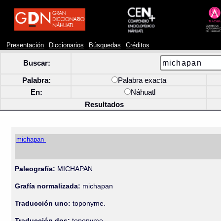
Presentación
Diccionarios
Búsquedas
Créditos
Buscar:
Palabra:
Palabra exacta
En:
Náhuatl
Resultados
michapan
Paleografía:
MICHAPAN
Grafía normalizada:
michapan
Traducción uno:
toponyme.
Traducción dos:
toponyme.