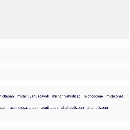
Olmos_V
Paredes
Rincón
Sahagún Escolio
Tezozomoc
Tzinacapan
Wimmer
hictlapan
michchiyahuacayotl
michchiyahuiticac
michcocone
michconetl
opan
actimoteca, tepan
acuitlapan
ahahuializpan
ahahuilizpan