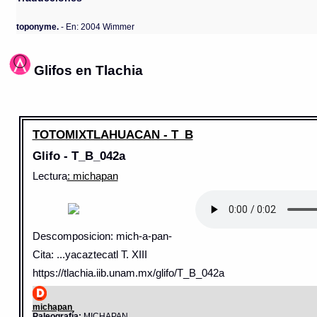
toponyme.
- En: 2004 Wimmer
Glifos en Tlachia
TOTOMIXTLAHUACAN - T_B
Glifo - T_B_042a
Lectura
: michapan
Descomposicion: mich-a-pan-
Cita: ...yacaztecatl T. XIII
https://tlachia.iib.unam.mx/glifo/T_B_042a
michapan
Paleografía:
MICHAPAN