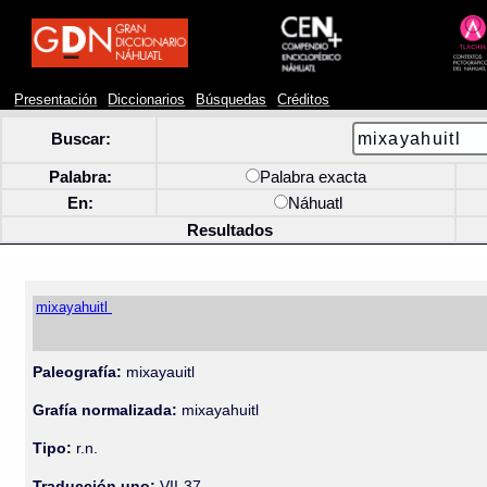
Presentación
Diccionarios
Búsquedas
Créditos
Buscar:
Palabra:
Palabra exacta
En:
Náhuatl
Resultados
mixayahuitl
Paleografía:
mixayauitl
Grafía normalizada:
mixayahuitl
Tipo:
r.n.
Traducción uno:
VII-37