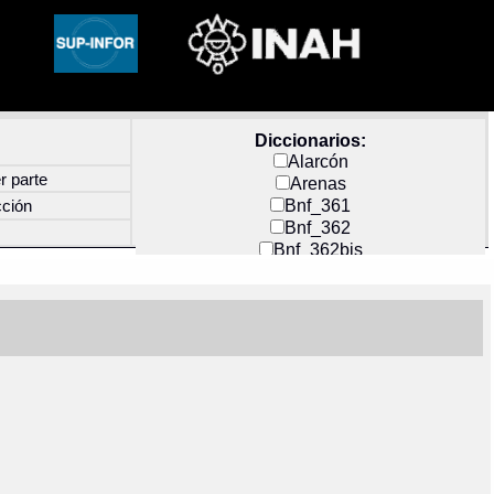
Diccionarios:
Alarcón
r parte
Arenas
Bnf_361
cción
Bnf_362
Bnf_362bis
Carochi
CF_INDEX
Clavijero
Cortés y Zedeño
Docs_México
Durán
Guerra
Mecayapan
Molina_1
Molina_2
Olmos_G