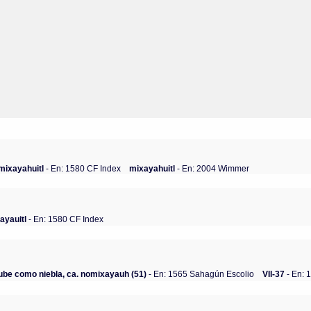
mixayahuitl
- En: 1580 CF Index
mixayahuitl
- En: 2004 Wimmer
ayauitl
- En: 1580 CF Index
ube como niebla, ca. nomixayauh (51)
- En: 1565 Sahagún Escolio
VII-37
- En: 