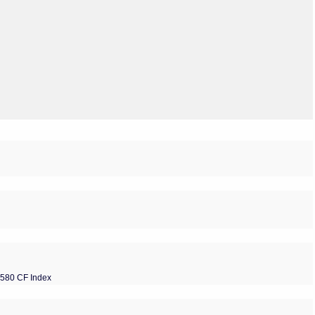
Olmos_V
Paredes
Rincón
Sahagún Escolio
Tezozomoc
Tzinacapan
Wimmer
1580 CF Index