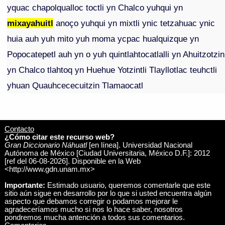
yquac chapolqualloc toctli yn Chalco yuhqui yn
mixayahuitl
anoço yuhqui yn mixtli ynic tetzahuac ynic
huia auh yuh mito yuh moma ycpac hualquizque yn
Popocatepetl auh yn o yuh quintlahtocatlalli yn Ahuitzotzin
yn Chalco tlahtoq yn Huehue Yotzintli Tlayllotlac teuhctli
yhuan Quauhcececuitzin Tlamaocatl
Contacto
¿Cómo citar este recurso web?
Gran Diccionario Náhuatl
[en línea]. Universidad Nacional
Autónoma de México [Ciudad Universitaria, México D.F.]: 2012
[ref del 06-08-2026]. Disponible en la Web
<http://www.gdn.unam.mx>
Importante:
Estimado usuario, queremos comentarle que este
sitio aún sigue en desarrollo por lo que si usted encuentra algún
aspecto que debamos corregir o podamos mejorar le
agradeceríamos mucho si nos lo hace saber, nosotros
pondremos mucha antención a todos sus comentarios.