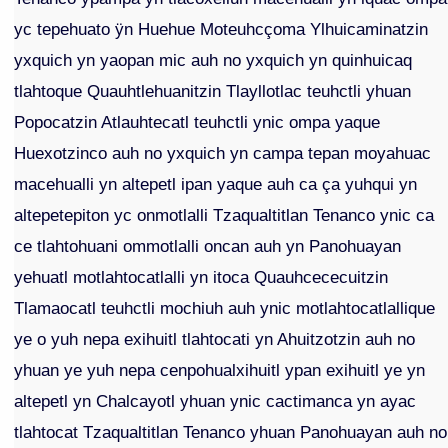
yc tepehuato ÿn Huehue Moteuhcçoma Ylhuicaminatzin
yxquich yn yaopan mic auh no yxquich yn quinhuicaq
tlahtoque Quauhtlehuanitzin Tlayllotlac teuhctli yhuan
Popocatzin Atlauhtecatl teuhctli ynic ompa yaque
Huexotzinco auh no yxquich yn campa tepan moyahuac
macehualli yn altepetl ipan yaque auh ca ça yuhqui yn
altepetepiton yc onmotlalli Tzaqualtitlan Tenanco ynic ca
ce tlahtohuani ommotlalli oncan auh yn Panohuayan
yehuatl motlahtocatlalli yn itoca Quauhcececuitzin
Tlamaocatl teuhctli mochiuh auh ynic motlahtocatlallique
ye o yuh nepa exihuitl tlahtocati yn Ahuitzotzin auh no
yhuan ye yuh nepa cenpohualxihuitl ypan exihuitl ye yn
altepetl yn Chalcayotl yhuan ynic cactimanca yn ayac
tlahtocat Tzaqualtitlan Tenanco yhuan Panohuayan auh no