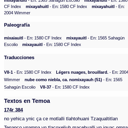
mixayahuitl
- En: 1565 Sahagún Escolio
mixayahuitl
- En: 1580
CF Index
mixayahuitl
- En: 1580 CF Index
mixayahuitl
- En:
2004 Wimmer
Paleografía
mixaiauitl
- En: 1580 CF Index
mixayauitl
- En: 1565 Sahagún
Escolio
mixayauitl
- En: 1580 CF Index
Traducciones
VII-1
- En: 1580 CF Index
Légers nuages, brouillard.
- En: 200
Wimmer
nube como niebla, ca. nomixayauh (51)
- En: 1565
Sahagún Escolio
VII-37
- En: 1580 CF Index
Textos en Temoa
174r 384
no yehica ynic ça ce motlalli tlahtohuani Tzaqualtitlan
Tenanco ypampa yn tlacoxeliuh macehualli yn iquac ompa