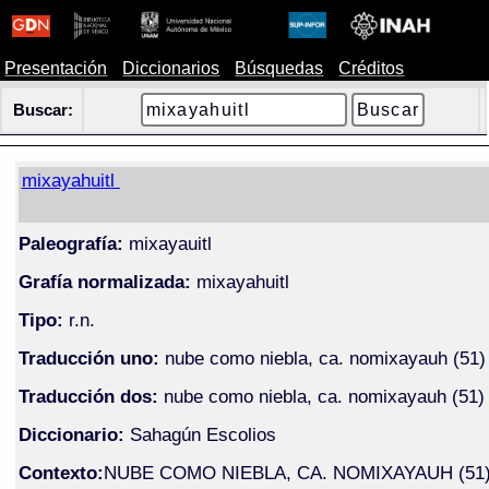
Presentación
Diccionarios
Búsquedas
Créditos
Buscar:
mixayahuitl
Paleografía:
mixayauitl
Grafía normalizada:
mixayahuitl
Tipo:
r.n.
Traducción uno:
nube como niebla, ca. nomixayauh (51)
Traducción dos:
nube como niebla, ca. nomixayauh (51)
Diccionario:
Sahagún Escolios
Contexto:
NUBE COMO NIEBLA, CA. NOMIXAYAUH (51