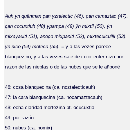
Auh yn quënman çan yztalectic (46), çan camaztac (47),
çan cocuxtiuh (48) ypampa (49) ÿn mixtli (50), ÿn
mixayauitl (51), anoço mixpanitl (52), mixtecuicuilli (53).
yn ixco (54) moteca (55).
= y a las vezes parece
blanquezino; y a las vezes sale de color enfermizo por
razon de las nieblas o de las nubes que se le añponë
46: cosa blanquecina (ca. noztalecticauh)
47: la cara blanquecina (ca. nocamaztacauh)
48: echa claridad mortezina pt. ocucuxtia
49: por razón
50: nubes (ca. nomix)