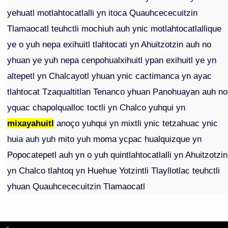
yehuatl motlahtocatlalli yn itoca Quauhcececuitzin
Tlamaocatl teuhctli mochiuh auh ynic motlahtocatlallique
ye o yuh nepa exihuitl tlahtocati yn Ahuitzotzin auh no
yhuan ye yuh nepa cenpohualxihuitl ypan exihuitl ye yn
altepetl yn Chalcayotl yhuan ynic cactimanca yn ayac
tlahtocat Tzaqualtitlan Tenanco yhuan Panohuayan auh no
yquac chapolqualloc toctli yn Chalco yuhqui yn
mixayahuitl
anoço yuhqui yn mixtli ynic tetzahuac ynic
huia auh yuh mito yuh moma ycpac hualquizque yn
Popocatepetl auh yn o yuh quintlahtocatlalli yn Ahuitzotzin
yn Chalco tlahtoq yn Huehue Yotzintli Tlayllotlac teuhctli
yhuan Quauhcececuitzin Tlamaocatl