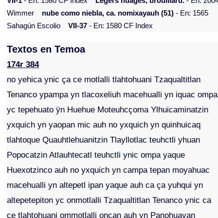
VII-1
- En: 1580 CF Index
Légers nuages, brouillard.
- En: 200
Wimmer
nube como niebla, ca. nomixayauh (51)
- En: 1565
Sahagún Escolio
VII-37
- En: 1580 CF Index
Textos en Temoa
174r 384
no yehica ynic ça ce motlalli tlahtohuani Tzaqualtitlan
Tenanco ypampa yn tlacoxeliuh macehualli yn iquac ompa
yc tepehuato ÿn Huehue Moteuhcçoma Ylhuicaminatzin
yxquich yn yaopan mic auh no yxquich yn quinhuicaq
tlahtoque Quauhtlehuanitzin Tlayllotlac teuhctli yhuan
Popocatzin Atlauhtecatl teuhctli ynic ompa yaque
Huexotzinco auh no yxquich yn campa tepan moyahuac
macehualli yn altepetl ipan yaque auh ca ça yuhqui yn
altepetepiton yc onmotlalli Tzaqualtitlan Tenanco ynic ca
ce tlahtohuani ommotlalli oncan auh yn Panohuayan