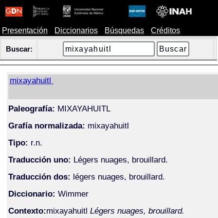
Presentación
Diccionarios
Búsquedas
Créditos
Buscar:
mixayahuitl
Paleografía:
MIXAYAHUITL
Grafía normalizada:
mixayahuitl
Tipo:
r.n.
Traducción uno:
Légers nuages, brouillard.
Traducción dos:
légers nuages, brouillard.
Diccionario:
Wimmer
Contexto:
mixayahuitl
Légers nuages, brouillard.