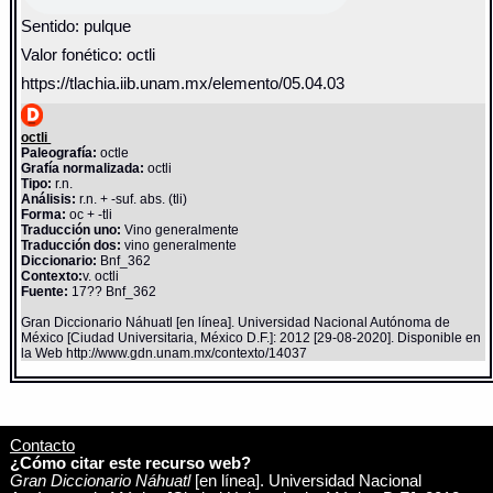
Sentido: pulque
Valor fonético: octli
https://tlachia.iib.unam.mx/elemento/05.04.03
octli
Paleografía:
octle
Grafía normalizada:
octli
Tipo:
r.n.
Análisis:
r.n. + -suf. abs. (tli)
Forma:
oc + -tli
Traducción uno:
Vino generalmente
Traducción dos:
vino generalmente
Diccionario:
Bnf_362
Contexto:
v. octli
Fuente:
17?? Bnf_362
Gran Diccionario Náhuatl [en línea]. Universidad Nacional Autónoma de
México [Ciudad Universitaria, México D.F.]: 2012 [29-08-2020]. Disponible en
la Web http://www.gdn.unam.mx/contexto/14037
Contacto
¿Cómo citar este recurso web?
Gran Diccionario Náhuatl
[en línea]. Universidad Nacional