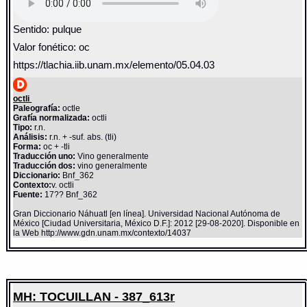
Sentido: pulque
Valor fonético: oc
https://tlachia.iib.unam.mx/elemento/05.04.03
octli
Paleografía:
octle
Grafía normalizada:
octli
Tipo:
r.n.
Análisis:
r.n. + -suf. abs. (tli)
Forma:
oc + -tli
Traducción uno:
Vino generalmente
Traducción dos:
vino generalmente
Diccionario:
Bnf_362
Contexto:
v. octli
Fuente:
17?? Bnf_362
Gran Diccionario Náhuatl [en línea]. Universidad Nacional Autónoma de
México [Ciudad Universitaria, México D.F.]: 2012 [29-08-2020]. Disponible en
la Web http://www.gdn.unam.mx/contexto/14037
MH: TOCUILLAN - 387_613r