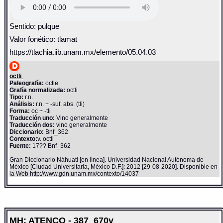
Sentido: pulque
Valor fonético: tlamat
https://tlachia.iib.unam.mx/elemento/05.04.03
octli
Paleografía:
octle
Grafía normalizada:
octli
Tipo:
r.n.
Análisis:
r.n. + -suf. abs. (tli)
Forma:
oc + -tli
Traducción uno:
Vino generalmente
Traducción dos:
vino generalmente
Diccionario:
Bnf_362
Contexto:
v. octli
Fuente:
17?? Bnf_362
Gran Diccionario Náhuatl [en línea]. Universidad Nacional Autónoma de
México [Ciudad Universitaria, México D.F.]: 2012 [29-08-2020]. Disponible en
la Web http://www.gdn.unam.mx/contexto/14037
MH: ATENCO - 387_670v