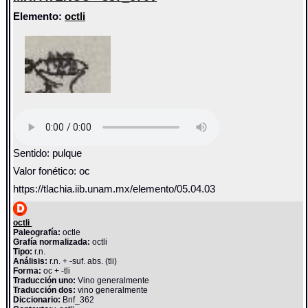
Elemento:
octli
Sentido: pulque
Valor fonético: oc
https://tlachia.iib.unam.mx/elemento/05.04.03
octli
Paleografía:
octle
Grafía normalizada:
octli
Tipo:
r.n.
Análisis:
r.n. + -suf. abs. (tli)
Forma:
oc + -tli
Traducción uno:
Vino generalmente
Traducción dos:
vino generalmente
Diccionario:
Bnf_362