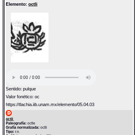
Elemento:
octli
Sentido: pulque
Valor fonético: oc
https://tlachia.iib.unam.mx/elemento/05.04.03
octli
Paleografía:
octle
Grafía normalizada:
octli
Tipo:
r.n.