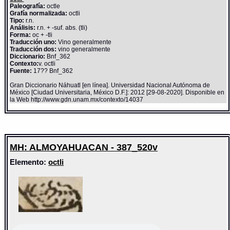
Paleografía:
octle
Grafía normalizada:
octli
Tipo:
r.n.
Análisis:
r.n. + -suf. abs. (tli)
Forma:
oc + -tli
Traducción uno:
Vino generalmente
Traducción dos:
vino generalmente
Diccionario:
Bnf_362
Contexto:
v. octli
Fuente:
17?? Bnf_362
Gran Diccionario Náhuatl [en línea]. Universidad Nacional Autónoma de
México [Ciudad Universitaria, México D.F.]: 2012 [29-08-2020]. Disponible en
la Web http://www.gdn.unam.mx/contexto/14037
MH: ALMOYAHUACAN - 387_520v
Elemento:
octli