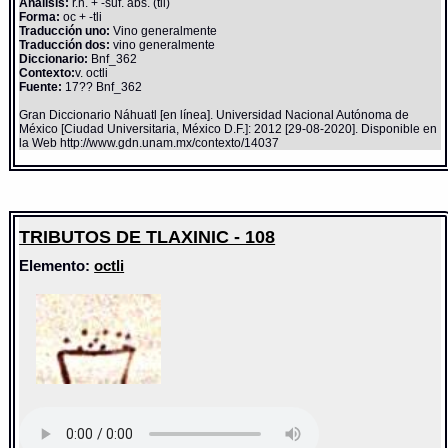
Análisis:
r.n. + -suf. abs. (tli)
Forma:
oc + -tli
Traducción uno:
Vino generalmente
Traducción dos:
vino generalmente
Diccionario:
Bnf_362
Contexto:
v. octli
Fuente:
17?? Bnf_362
Gran Diccionario Náhuatl [en línea]. Universidad Nacional Autónoma de
México [Ciudad Universitaria, México D.F.]: 2012 [29-08-2020]. Disponible en
la Web http://www.gdn.unam.mx/contexto/14037
TRIBUTOS DE TLAXINIC - 108
Elemento:
octli