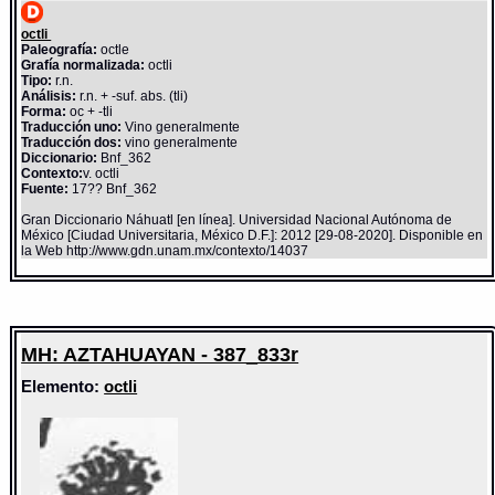
octli
Paleografía:
octle
Grafía normalizada:
octli
Tipo:
r.n.
Análisis:
r.n. + -suf. abs. (tli)
Forma:
oc + -tli
Traducción uno:
Vino generalmente
Traducción dos:
vino generalmente
Diccionario:
Bnf_362
Contexto:
v. octli
Fuente:
17?? Bnf_362
Gran Diccionario Náhuatl [en línea]. Universidad Nacional Autónoma de
México [Ciudad Universitaria, México D.F.]: 2012 [29-08-2020]. Disponible en
la Web http://www.gdn.unam.mx/contexto/14037
MH: AZTAHUAYAN - 387_833r
Elemento:
octli