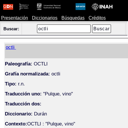
Presentación
Diccionarios
Búsquedas
Créditos
Buscar:
octli
Paleografía:
OCTLI
Grafía normalizada:
octli
Tipo:
r.n.
Traducción uno:
"Pulque, vino"
Traducción dos:
Diccionario:
Durán
Contexto:
OCTLI : "Pulque, vino"