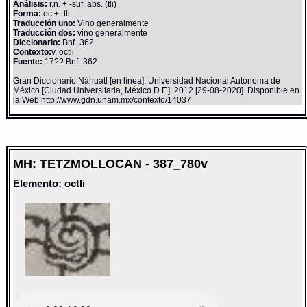
Análisis:
r.n. + -suf. abs. (tli)
Forma:
oc + -tli
Traducción uno:
Vino generalmente
Traducción dos:
vino generalmente
Diccionario:
Bnf_362
Contexto:
v. octli
Fuente:
17?? Bnf_362
Gran Diccionario Náhuatl [en línea]. Universidad Nacional Autónoma de
México [Ciudad Universitaria, México D.F.]: 2012 [29-08-2020]. Disponible en
la Web http://www.gdn.unam.mx/contexto/14037
MH: TETZMOLLOCAN - 387_780v
Elemento:
octli