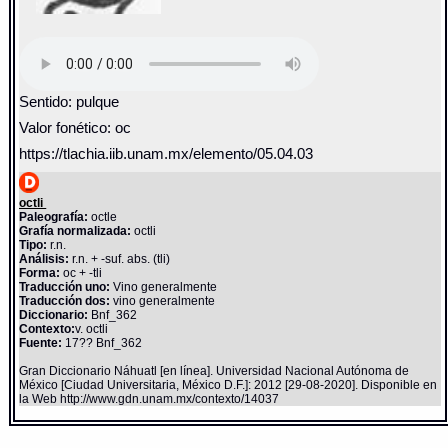
Sentido: pulque
Valor fonético: oc
https://tlachia.iib.unam.mx/elemento/05.04.03
octli
Paleografía:
octle
Grafía normalizada:
octli
Tipo:
r.n.
Análisis:
r.n. + -suf. abs. (tli)
Forma:
oc + -tli
Traducción uno:
Vino generalmente
Traducción dos:
vino generalmente
Diccionario:
Bnf_362
Contexto:
v. octli
Fuente:
17?? Bnf_362
Gran Diccionario Náhuatl [en línea]. Universidad Nacional Autónoma de
México [Ciudad Universitaria, México D.F.]: 2012 [29-08-2020]. Disponible en
la Web http://www.gdn.unam.mx/contexto/14037