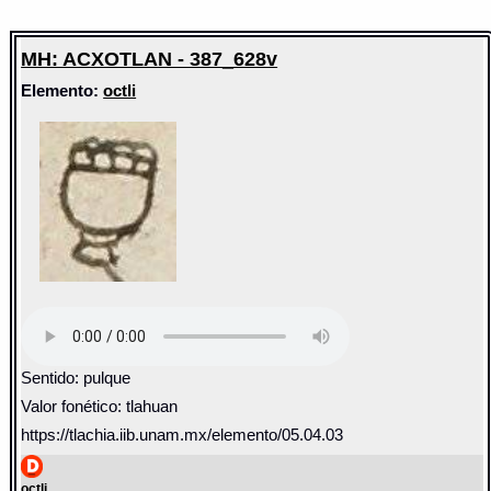
MH: ACXOTLAN - 387_628v
Elemento:
octli
Sentido: pulque
Valor fonético: tlahuan
https://tlachia.iib.unam.mx/elemento/05.04.03
octli