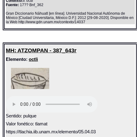
Contexto:
v. octli
Fuente:
17?? Bnf_362
Gran Diccionario Náhuatl [en línea]. Universidad Nacional Autónoma de
México [Ciudad Universitaria, México D.F.]: 2012 [29-08-2020]. Disponible en
la Web http://www.gdn.unam.mx/contexto/14037
MH: ATZOMPAN - 387_643r
Elemento:
octli
Sentido: pulque
Valor fonético: tlamat
https://tlachia.iib.unam.mx/elemento/05.04.03