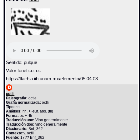
Sentido: pulque
Valor fonético: oc
https://tlachia.iib.unam.mx/elemento/05.04.03
octli
Paleografía:
octle
Grafía normalizada:
octli
Tipo:
r.n.
Análisis:
r.n. + -suf. abs. (tli)
Forma:
oc + -tli
Traducción uno:
Vino generalmente
Traducción dos:
vino generalmente
Diccionario:
Bnf_362
Contexto:
v. octli
Fuente:
17?? Bnf_362