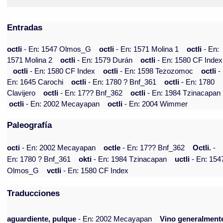
Entradas
octli
- En: 1547 Olmos_G
octli
- En: 1571 Molina 1
octli
- En:
1571 Molina 2
octli
- En: 1579 Durán
octli
- En: 1580 CF Index
octli
- En: 1580 CF Index
octli
- En: 1598 Tezozomoc
octli
-
En: 1645 Carochi
octli
- En: 1780 ? Bnf_361
octli
- En: 1780
Clavijero
octli
- En: 17?? Bnf_362
octli
- En: 1984 Tzinacapan
octli
- En: 2002 Mecayapan
octli
- En: 2004 Wimmer
Paleografía
octi
- En: 2002 Mecayapan
octle
- En: 17?? Bnf_362
Octli.
-
En: 1780 ? Bnf_361
okti
- En: 1984 Tzinacapan
uctli
- En: 154
Olmos_G
vctli
- En: 1580 CF Index
Traducciones
aguardiente, pulque
- En: 2002 Mecayapan
Vino generalment