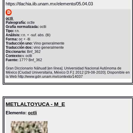
https://tlachia.iib.unam.mx/elemento/05.04.03
octli
Paleografía:
octle
Grafía normalizada:
octli
Tipo:
r.n.
Análisis:
r.n. + -suf. abs. (tli)
Forma:
oc + -tli
Traducción uno:
Vino generalmente
Traducción dos:
vino generalmente
Diccionario:
Bnf_362
Contexto:
v. octli
Fuente:
17?? Bnf_362
Gran Diccionario Náhuatl [en línea]. Universidad Nacional Autónoma de
México [Ciudad Universitaria, México D.F.]: 2012 [29-08-2020]. Disponible en
la Web http://www.gdn.unam.mx/contexto/14037
METLALTOYUCA - M_E
Elemento:
octli