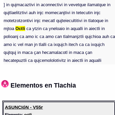
] in qujmacaztivi in aconnectivi in vevetque ilamatque in
qujtlaelitztivi auh injc momecanjtivi in tetecutin injc
motetzotzontivi injc mecatl qujteiecultitivi in tlatoque in
mjtoa
Octli
ca ytzin ca yneloaio in aqualli in aiectli in
polioanj ca amo ic ca amo can tlalmanjztli qujchioa auh c
amo ic vel man jn tlalli ca ixqujch itech ca ca ixqujch
qujtquj in maca çan hecamalacotl in maca çan
hecatepuztli ca qujcemololotivitz in aiectli in aqualli
Elementos en Tlachia
ASUNCIóN - V55r
Elemento:
octli