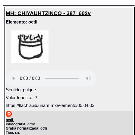
MH: CHIYAUHTZINCO - 387_602v
Elemento:
octli
Sentido: pulque
Valor fonético: ?
https://tlachia.iib.unam.mx/elemento/05.04.03
octli
Paleografía:
octle
Grafía normalizada:
octli
Tipo:
r.n.