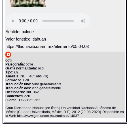
Sentido: pulque
Valor fonético: tlahuan
https://tlachia.iib.unam.mx/elemento/05.04.03
octli
Paleografía:
octle
Grafía normalizada:
octli
Tipo:
r.n.
Análisis:
r.n. + -suf. abs. (tli)
Forma:
oc + -tli
Traducción uno:
Vino generalmente
Traducción dos:
vino generalmente
Diccionario:
Bnf_362
Contexto:
v. octli
Fuente:
17?? Bnf_362
Gran Diccionario Náhuatl [en línea]. Universidad Nacional Autónoma de
México [Ciudad Universitaria, México D.F.]: 2012 [29-08-2020]. Disponible en
la Web http://www.gdn.unam.mx/contexto/14037