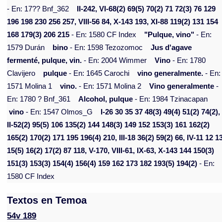
- En: 17?? Bnf_362
II-242, VI-68(2) 69(5) 70(2) 71 72(3) 76 129
196 198 230 256 257, VIII-56 84, X-143 193, XI-88 119(2) 131 154
168 179(3) 206 215
- En: 1580 CF Index
"Pulque, vino"
- En:
1579 Durán
bino
- En: 1598 Tezozomoc
Jus d'agave
fermenté, pulque, vin.
- En: 2004 Wimmer
Vino
- En: 1780
Clavijero
pulque
- En: 1645 Carochi
vino generalmente.
- En:
1571 Molina 1
vino.
- En: 1571 Molina 2
Vino generalmente
-
En: 1780 ? Bnf_361
Alcohol, pulque
- En: 1984 Tzinacapan
vino
- En: 1547 Olmos_G
I-26 30 35 37 48(3) 49(4) 51(2) 74(2),
II-52(2) 95(5) 106 135(2) 144 148(3) 149 152 153(3) 161 162(2)
165(2) 170(2) 171 195 196(4) 210, III-18 36(2) 59(2) 66, IV-11 12 1
15(5) 16(2) 17(2) 87 118, V-170, VIII-61, IX-63, X-143 144 150(3)
151(3) 153(3) 154(4) 156(4) 159 162 173 182 193(5) 194(2)
- En:
1580 CF Index
Textos en Temoa
54v 189