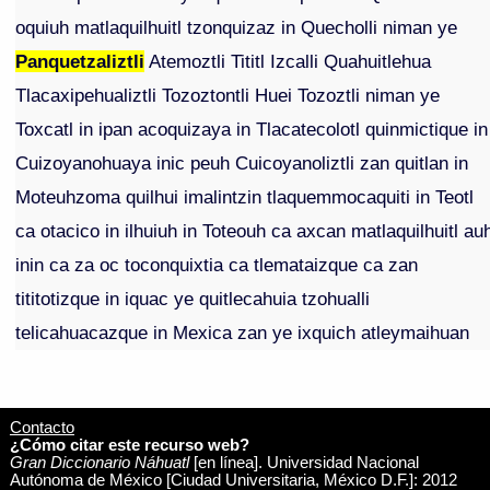
oquiuh matlaquilhuitl tzonquizaz in Quecholli niman ye
Panquetzaliztli
Atemoztli Tititl Izcalli Quahuitlehua
Tlacaxipehualiztli Tozoztontli Huei Tozoztli niman ye
Toxcatl in ipan acoquizaya in Tlacatecolotl quinmictique in
Cuizoyanohuaya inic peuh Cuicoyanoliztli zan quitlan in
Moteuhzoma quilhui imalintzin tlaquemmocaquiti in Teotl
ca otacico in ilhuiuh in Toteouh ca axcan matlaquilhuitl au
inin ca za oc toconquixtia ca tlemataizque ca zan
tititotizque in iquac ye quitlecahuia tzohualli
telicahuacazque in Mexica zan ye ixquich atleymaihuan
Contacto
¿Cómo citar este recurso web?
Gran Diccionario Náhuatl
[en línea]. Universidad Nacional
Autónoma de México [Ciudad Universitaria, México D.F.]: 2012