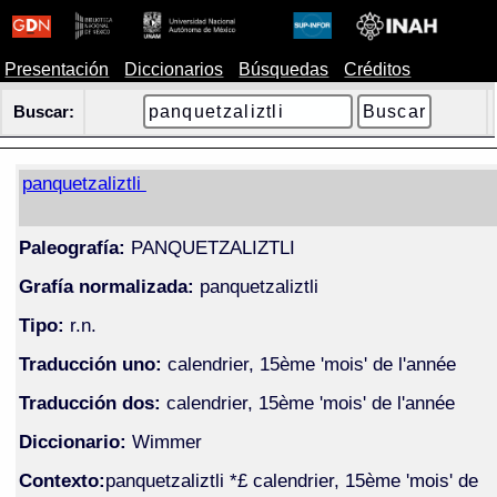
Presentación
Diccionarios
Búsquedas
Créditos
Buscar:
panquetzaliztli
Paleografía:
PANQUETZALIZTLI
Grafía normalizada:
panquetzaliztli
Tipo:
r.n.
Traducción uno:
calendrier, 15ème 'mois' de l'année
Traducción dos:
calendrier, 15ème 'mois' de l'année
Diccionario:
Wimmer
Contexto:
panquetzaliztli *£ calendrier, 15ème 'mois' de