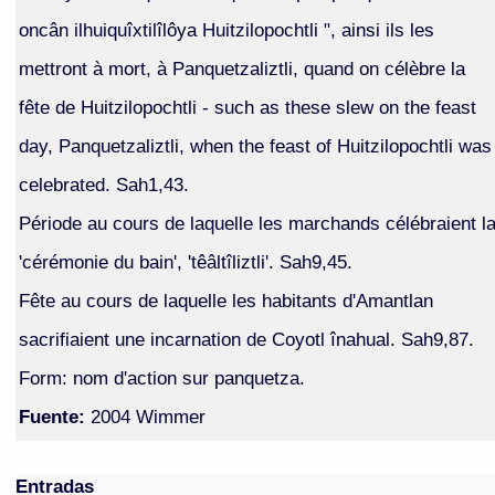
oncân ilhuiquîxtilîlôya Huitzilopochtli ", ainsi ils les
mettront à mort, à Panquetzaliztli, quand on célèbre la
fête de Huitzilopochtli - such as these slew on the feast
day, Panquetzaliztli, when the feast of Huitzilopochtli was
celebrated. Sah1,43.
Période au cours de laquelle les marchands célébraient l
'cérémonie du bain', 'têâltîliztli'. Sah9,45.
Fête au cours de laquelle les habitants d'Amantlan
sacrifiaient une incarnation de Coyotl înahual. Sah9,87.
Form: nom d'action sur panquetza.
Fuente:
2004 Wimmer
Entradas