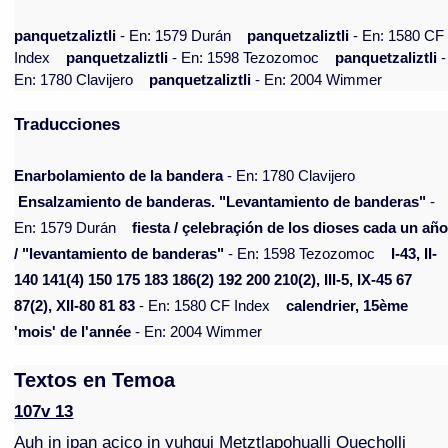
panquetzaliztli
- En: 1579 Durán
panquetzaliztli
- En: 1580 CF
Index
panquetzaliztli
- En: 1598 Tezozomoc
panquetzaliztli
-
En: 1780 Clavijero
panquetzaliztli
- En: 2004 Wimmer
Traducciones
Enarbolamiento de la bandera
- En: 1780 Clavijero
Ensalzamiento de banderas. "Levantamiento de banderas"
-
En: 1579 Durán
fiesta / çelebraçión de los dioses cada un añ
/ "levantamiento de banderas"
- En: 1598 Tezozomoc
I-43, II-
140 141(4) 150 175 183 186(2) 192 200 210(2), III-5, IX-45 67
87(2), XII-80 81 83
- En: 1580 CF Index
calendrier, 15ème
'mois' de l'année
- En: 2004 Wimmer
Textos en Temoa
107v 13
Auh in ipan acico in yuhqui Metztlapohualli Quecholli