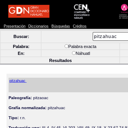
Presentación
Diccionarios
Búsquedas
Créditos
Buscar:
Palabra:
Palabra exacta
En:
Náhuatl
Resultados
pitzahuac
Paleografía:
pitzaoac
Grafía normalizada:
pitzahuac
Tipo:
r.n.
Traducción uno:
III-4, IV-45, VI-203, VIII-49, IX-18, X-23 67 