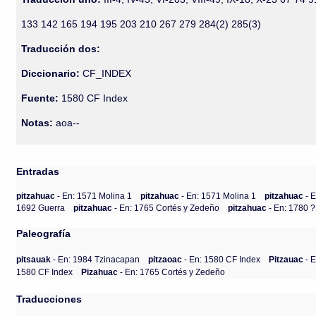
133 142 165 194 195 203 210 267 279 284(2) 285(3)
Traducción dos:
Diccionario:
CF_INDEX
Fuente:
1580 CF Index
Notas:
aoa--
Entradas
pitzahuac
- En: 1571 Molina 1
pitzahuac
- En: 1571 Molina 1
pitzahuac
- 
1692 Guerra
pitzahuac
- En: 1765 Cortés y Zedeño
pitzahuac
- En: 1780 
Paleografía
pitsauak
- En: 1984 Tzinacapan
pitzaoac
- En: 1580 CF Index
Pitzauac
- E
1580 CF Index
Pizahuac
- En: 1765 Cortés y Zedeño
Traducciones