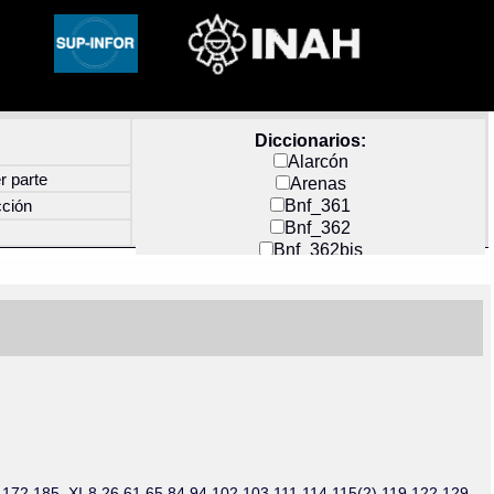
Diccionarios:
Alarcón
r parte
Arenas
Bnf_361
cción
Bnf_362
Bnf_362bis
Carochi
CF_INDEX
Clavijero
Cortés y Zedeño
Docs_México
Durán
Guerra
Mecayapan
Molina_1
Molina_2
Olmos_G
2 172 185, XI-8 26 61 65 84 94 102 103 111 114 115(2) 119 122 129