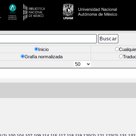
Inicio
Cualquie
Grafía normalizada
Tradu
74 91(2) 100 104 107 109 114 115 117 118 119 120(2) 121 123(2) 131 13