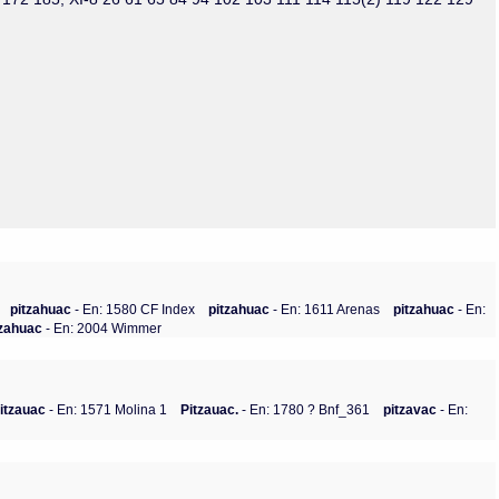
Olmos_V
Paredes
Rincón
Sahagún Escolio
Tezozomoc
Tzinacapan
Wimmer
pitzahuac
- En: 1580 CF Index
pitzahuac
- En: 1611 Arenas
pitzahuac
- En:
tzahuac
- En: 2004 Wimmer
itzauac
- En: 1571 Molina 1
Pitzauac.
- En: 1780 ? Bnf_361
pitzavac
- En: