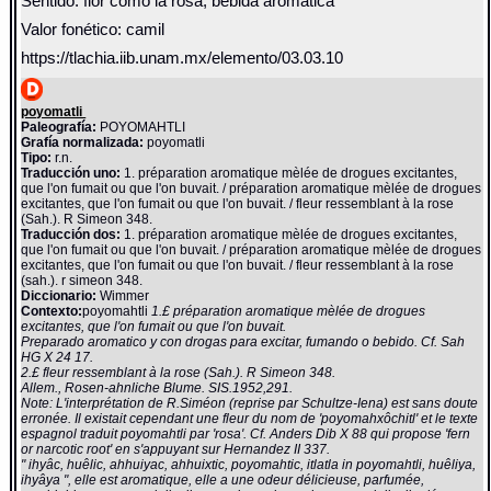
Sentido: flor como la rosa; bebida aromática
Valor fonético: camil
https://tlachia.iib.unam.mx/elemento/03.03.10
poyomatli
Paleografía:
POYOMAHTLI
Grafía normalizada:
poyomatli
Tipo:
r.n.
Traducción uno:
1. préparation aromatique mèlée de drogues excitantes,
que l'on fumait ou que l'on buvait. / préparation aromatique mèlée de drogues
excitantes, que l'on fumait ou que l'on buvait. / fleur ressemblant à la rose
(Sah.). R Simeon 348.
Traducción dos:
1. préparation aromatique mèlée de drogues excitantes,
que l'on fumait ou que l'on buvait. / préparation aromatique mèlée de drogues
excitantes, que l'on fumait ou que l'on buvait. / fleur ressemblant à la rose
(sah.). r simeon 348.
Diccionario:
Wimmer
Contexto:
poyomahtli
1.£ préparation aromatique mèlée de drogues
excitantes, que l'on fumait ou que l'on buvait.
Preparado aromatico y con drogas para excitar, fumando o bebido. Cf. Sah
HG X 24 17.
2.£ fleur ressemblant à la rose (Sah.). R Simeon 348.
Allem., Rosen-ahnliche Blume. SIS.1952,291.
Note: L'interprétation de R.Siméon (reprise par Schultze-Iena) est sans doute
erronée. Il existait cependant une fleur du nom de 'poyomahxôchitl' et le texte
espagnol traduit poyomahtli par 'rosa'. Cf. Anders Dib X 88 qui propose 'fern
or narcotic root' en s'appuyant sur Hernandez II 337.
" ihyâc, huêlic, ahhuiyac, ahhuixtic, poyomahtic, itlatla in poyomahtli, huêliya,
ihyâya ", elle est aromatique, elle a une odeur délicieuse, parfumée,