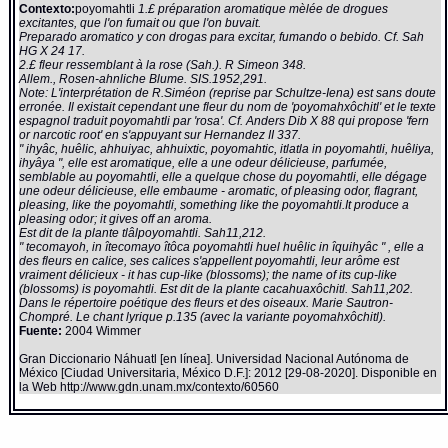
Contexto:
poyomahtli
1.£ préparation aromatique mèlée de drogues
excitantes, que l'on fumait ou que l'on buvait.
Preparado aromatico y con drogas para excitar, fumando o bebido. Cf. Sah
HG X 24 17.
2.£ fleur ressemblant à la rose (Sah.). R Simeon 348.
Allem., Rosen-ahnliche Blume. SIS.1952,291.
Note: L'interprétation de R.Siméon (reprise par Schultze-Iena) est sans doute
erronée. Il existait cependant une fleur du nom de 'poyomahxôchitl' et le texte
espagnol traduit poyomahtli par 'rosa'. Cf. Anders Dib X 88 qui propose 'fern
or narcotic root' en s'appuyant sur Hernandez II 337.
" ihyâc, huêlic, ahhuiyac, ahhuixtic, poyomahtic, itlatla in poyomahtli, huêliya,
ihyâya ", elle est aromatique, elle a une odeur délicieuse, parfumée,
semblable au poyomahtli, elle a quelque chose du poyomahtli, elle dégage
une odeur délicieuse, elle embaume - aromatic, of pleasing odor, flagrant,
pleasing, like the poyomahtli, something like the poyomahtli.It produce a
pleasing odor; it gives off an aroma.
Est dit de la plante tlâlpoyomahtli. Sah11,212.
" tecomayoh, in îtecomayo îtôca poyomahtli huel huêlic in îquihyâc " , elle a
des fleurs en calice, ses calices s'appellent poyomahtli, leur arôme est
vraiment délicieux - it has cup-like (blossoms); the name of its cup-like
(blossoms) is poyomahtli. Est dit de la plante cacahuaxôchitl. Sah11,202.
Dans le répertoire poétique des fleurs et des oiseaux. Marie Sautron-
Chompré. Le chant lyrique p.135 (avec la variante poyomahxôchitl).
Fuente:
2004 Wimmer
Gran Diccionario Náhuatl [en línea]. Universidad Nacional Autónoma de
México [Ciudad Universitaria, México D.F.]: 2012 [29-08-2020]. Disponible en
la Web http://www.gdn.unam.mx/contexto/60560