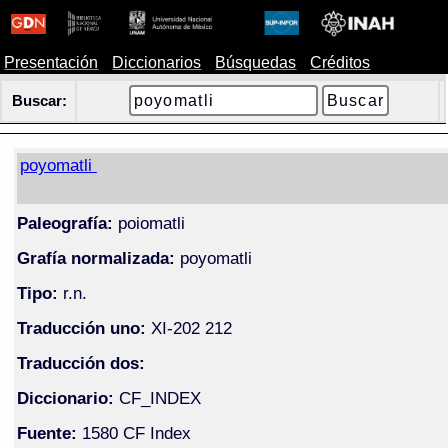
Presentación
Diccionarios
Búsquedas
Créditos
Buscar:
poyomatli
Paleografía:
poiomatli
Grafía normalizada:
poyomatli
Tipo:
r.n.
Traducción uno:
XI-202 212
Traducción dos:
Diccionario:
CF_INDEX
Fuente:
1580 CF Index