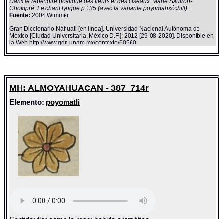
Dans le répertoire poétique des fleurs et des oiseaux. Marie Sautron-
Chompré. Le chant lyrique p.135 (avec la variante poyomahxôchitl).
Fuente:
2004 Wimmer
Gran Diccionario Náhuatl [en línea]. Universidad Nacional Autónoma de
México [Ciudad Universitaria, México D.F.]: 2012 [29-08-2020]. Disponible en
la Web http://www.gdn.unam.mx/contexto/60560
MH: ALMOYAHUACAN - 387_714r
Elemento:
poyomatli