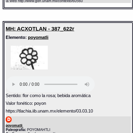
la Web http://www.gdn.unam.mx/contexto/60560
MH: ACXOTLAN - 387_622r
Elemento:
poyomatli
Sentido: flor como la rosa; bebida aromática
Valor fonético: poyon
https://tlachia.iib.unam.mx/elemento/03.03.10
poyomatli
Paleografía:
POYOMAHTLI