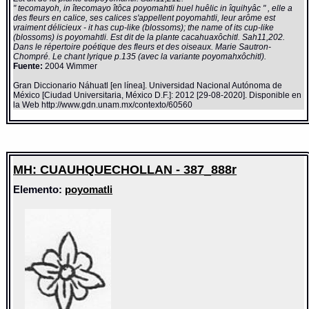
" tecomayoh, in îtecomayo îtôca poyomahtli huel huêlic in îquihyâc " , elle a
des fleurs en calice, ses calices s'appellent poyomahtli, leur arôme est
vraiment délicieux - it has cup-like (blossoms); the name of its cup-like
(blossoms) is poyomahtli. Est dit de la plante cacahuaxôchitl. Sah11,202.
Dans le répertoire poétique des fleurs et des oiseaux. Marie Sautron-
Chompré. Le chant lyrique p.135 (avec la variante poyomahxôchitl).
Fuente:
2004 Wimmer
Gran Diccionario Náhuatl [en línea]. Universidad Nacional Autónoma de
México [Ciudad Universitaria, México D.F.]: 2012 [29-08-2020]. Disponible en
la Web http://www.gdn.unam.mx/contexto/60560
MH: CUAUHQUECHOLLAN - 387_888r
Elemento:
poyomatli