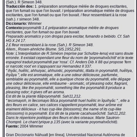
(Sah.). R Simeon 348.
Traducción dos:
1. préparation aromatique mèlée de drogues excitantes,
que l'on fumait ou que l'on buvait. / préparation aromatique mèlée de drogues
excitantes, que l'on fumait ou que l'on buvait. / fleur ressemblant à la rose
(sah.). r simeon 348.
Diccionario:
Wimmer
Contexto:
poyomahtli
1.£ préparation aromatique mèlée de drogues
excitantes, que l'on fumait ou que l'on buvait.
Preparado aromatico y con drogas para excitar, fumando o bebido. Cf. Sah
HG X 24 17.
2.£ fleur ressemblant à la rose (Sah.). R Simeon 348.
Allem., Rosen-ahnliche Blume. SIS.1952,291.
Note: L'interprétation de R.Siméon (reprise par Schultze-Iena) est sans doute
erronée. Il existait cependant une fleur du nom de 'poyomahxôchitl' et le texte
espagnol traduit poyomahtli par 'rosa'. Cf. Anders Dib X 88 qui propose 'fern
or narcotic root' en s'appuyant sur Hernandez II 337.
" ihyâc, huêlic, ahhuiyac, ahhuixtic, poyomahtic, itlatla in poyomahtli, huêliya,
ihyâya ", elle est aromatique, elle a une odeur délicieuse, parfumée,
semblable au poyomahtli, elle a quelque chose du poyomahtli, elle dégage
une odeur délicieuse, elle embaume - aromatic, of pleasing odor, flagrant,
pleasing, like the poyomahtli, something like the poyomahtli.It produce a
pleasing odor; it gives off an aroma.
Est dit de la plante tlâlpoyomahtli. Sah11,212.
" tecomayoh, in îtecomayo îtôca poyomahtli huel huêlic in îquihyâc " , elle a
des fleurs en calice, ses calices s'appellent poyomahtli, leur arôme est
vraiment délicieux - it has cup-like (blossoms); the name of its cup-like
(blossoms) is poyomahtli. Est dit de la plante cacahuaxôchitl. Sah11,202.
Dans le répertoire poétique des fleurs et des oiseaux. Marie Sautron-
Chompré. Le chant lyrique p.135 (avec la variante poyomahxôchitl).
Fuente:
2004 Wimmer
Gran Diccionario Náhuatl [en línea]. Universidad Nacional Autónoma de