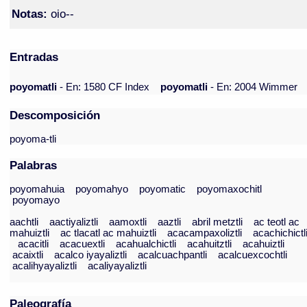
Notas:
oio--
Entradas
poyomatli
- En: 1580 CF Index
poyomatli
- En: 2004 Wimmer
Descomposición
poyoma-tli
Palabras
poyomahuia
poyomahyo
poyomatic
poyomaxochitl
poyomayo
aachtli
aactiyaliztli
aamoxtli
aaztli
abril metztli
ac teotl ac
mahuiztli
ac tlacatl ac mahuiztli
acacampaxoliztli
acachichictl
acacitli
acacuextli
acahualchictli
acahuitztli
acahuiztli
acaixtli
acalco iyayaliztli
acalcuachpantli
acalcuexcochtli
acalihyayaliztli
acaliyayaliztli
Paleografía