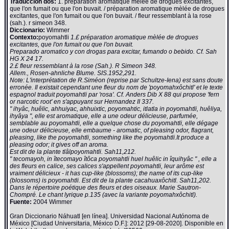
Traducción dos:
1. préparation aromatique mèlée de drogues excitantes,
que l'on fumait ou que l'on buvait. / préparation aromatique mèlée de drogues
excitantes, que l'on fumait ou que l'on buvait. / fleur ressemblant à la rose
(sah.). r simeon 348.
Diccionario:
Wimmer
Contexto:
poyomahtli
1.£ préparation aromatique mèlée de drogues
excitantes, que l'on fumait ou que l'on buvait.
Preparado aromatico y con drogas para excitar, fumando o bebido. Cf. Sah
HG X 24 17.
2.£ fleur ressemblant à la rose (Sah.). R Simeon 348.
Allem., Rosen-ahnliche Blume. SIS.1952,291.
Note: L'interprétation de R.Siméon (reprise par Schultze-Iena) est sans doute
erronée. Il existait cependant une fleur du nom de 'poyomahxôchitl' et le texte
espagnol traduit poyomahtli par 'rosa'. Cf. Anders Dib X 88 qui propose 'fern
or narcotic root' en s'appuyant sur Hernandez II 337.
" ihyâc, huêlic, ahhuiyac, ahhuixtic, poyomahtic, itlatla in poyomahtli, huêliya,
ihyâya ", elle est aromatique, elle a une odeur délicieuse, parfumée,
semblable au poyomahtli, elle a quelque chose du poyomahtli, elle dégage
une odeur délicieuse, elle embaume - aromatic, of pleasing odor, flagrant,
pleasing, like the poyomahtli, something like the poyomahtli.It produce a
pleasing odor; it gives off an aroma.
Est dit de la plante tlâlpoyomahtli. Sah11,212.
" tecomayoh, in îtecomayo îtôca poyomahtli huel huêlic in îquihyâc " , elle a
des fleurs en calice, ses calices s'appellent poyomahtli, leur arôme est
vraiment délicieux - it has cup-like (blossoms); the name of its cup-like
(blossoms) is poyomahtli. Est dit de la plante cacahuaxôchitl. Sah11,202.
Dans le répertoire poétique des fleurs et des oiseaux. Marie Sautron-
Chompré. Le chant lyrique p.135 (avec la variante poyomahxôchitl).
Fuente:
2004 Wimmer
Gran Diccionario Náhuatl [en línea]. Universidad Nacional Autónoma de
México [Ciudad Universitaria, México D.F.]: 2012 [29-08-2020]. Disponible en