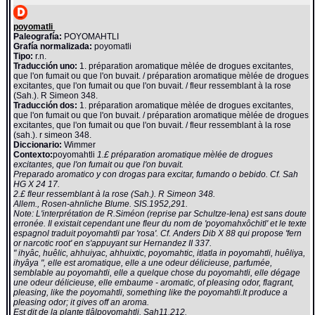
poyomatli
Paleografía:
POYOMAHTLI
Grafía normalizada:
poyomatli
Tipo:
r.n.
Traducción uno:
1. préparation aromatique mèlée de drogues excitantes,
que l'on fumait ou que l'on buvait. / préparation aromatique mèlée de drogues
excitantes, que l'on fumait ou que l'on buvait. / fleur ressemblant à la rose
(Sah.). R Simeon 348.
Traducción dos:
1. préparation aromatique mèlée de drogues excitantes,
que l'on fumait ou que l'on buvait. / préparation aromatique mèlée de drogues
excitantes, que l'on fumait ou que l'on buvait. / fleur ressemblant à la rose
(sah.). r simeon 348.
Diccionario:
Wimmer
Contexto:
poyomahtli
1.£ préparation aromatique mèlée de drogues
excitantes, que l'on fumait ou que l'on buvait.
Preparado aromatico y con drogas para excitar, fumando o bebido. Cf. Sah
HG X 24 17.
2.£ fleur ressemblant à la rose (Sah.). R Simeon 348.
Allem., Rosen-ahnliche Blume. SIS.1952,291.
Note: L'interprétation de R.Siméon (reprise par Schultze-Iena) est sans doute
erronée. Il existait cependant une fleur du nom de 'poyomahxôchitl' et le texte
espagnol traduit poyomahtli par 'rosa'. Cf. Anders Dib X 88 qui propose 'fern
or narcotic root' en s'appuyant sur Hernandez II 337.
" ihyâc, huêlic, ahhuiyac, ahhuixtic, poyomahtic, itlatla in poyomahtli, huêliya,
ihyâya ", elle est aromatique, elle a une odeur délicieuse, parfumée,
semblable au poyomahtli, elle a quelque chose du poyomahtli, elle dégage
une odeur délicieuse, elle embaume - aromatic, of pleasing odor, flagrant,
pleasing, like the poyomahtli, something like the poyomahtli.It produce a
pleasing odor; it gives off an aroma.
Est dit de la plante tlâlpoyomahtli. Sah11,212.