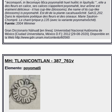
" tecomayoh, in îtecomayo îtôca poyomahtli huel huêlic in îquihyâc " , elle a
des fleurs en calice, ses calices s'appellent poyomahtli, leur arôme est
vraiment délicieux - it has cup-like (blossoms); the name of its cup-like
(blossoms) is poyomahtli. Est dit de la plante cacahuaxôchitl. Sah11,202.
Dans le répertoire poétique des fleurs et des oiseaux. Marie Sautron-
Chompré. Le chant lyrique p.135 (avec la variante poyomahxôchitl).
Fuente:
2004 Wimmer
Gran Diccionario Náhuatl [en línea]. Universidad Nacional Autónoma de
México [Ciudad Universitaria, México D.F.]: 2012 [29-08-2020]. Disponible en
la Web http://www.gdn.unam.mx/contexto/60560
MH: TLANICONTLAN - 387_761v
Elemento:
poyomatli