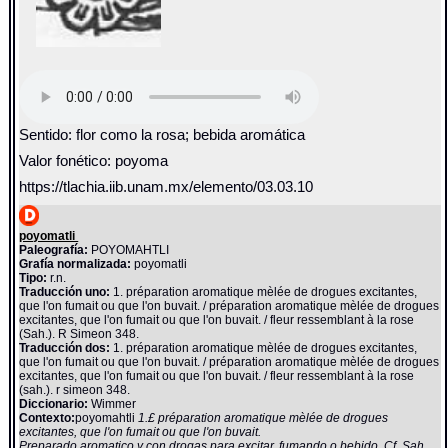
Sentido: flor como la rosa; bebida aromática
Valor fonético: poyoma
https://tlachia.iib.unam.mx/elemento/03.03.10
poyomatli
Paleografía:
POYOMAHTLI
Grafía normalizada:
poyomatli
Tipo:
r.n.
Traducción uno:
1. préparation aromatique mèlée de drogues excitantes,
que l'on fumait ou que l'on buvait. / préparation aromatique mèlée de drogues
excitantes, que l'on fumait ou que l'on buvait. / fleur ressemblant à la rose
(Sah.). R Simeon 348.
Traducción dos:
1. préparation aromatique mèlée de drogues excitantes,
que l'on fumait ou que l'on buvait. / préparation aromatique mèlée de drogues
excitantes, que l'on fumait ou que l'on buvait. / fleur ressemblant à la rose
(sah.). r simeon 348.
Diccionario:
Wimmer
Contexto:
poyomahtli
1.£ préparation aromatique mèlée de drogues
excitantes, que l'on fumait ou que l'on buvait.
Preparado aromatico y con drogas para excitar, fumando o bebido. Cf. Sah