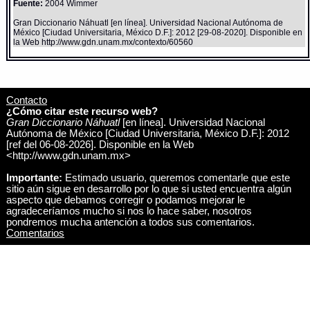
Fuente:
2004 Wimmer
Gran Diccionario Náhuatl [en línea]. Universidad Nacional Autónoma de
México [Ciudad Universitaria, México D.F.]: 2012 [29-08-2020]. Disponible en
la Web http://www.gdn.unam.mx/contexto/60560
Contacto
¿Cómo citar este recurso web?
Gran Diccionario Náhuatl
[en línea]. Universidad Nacional
Autónoma de México [Ciudad Universitaria, México D.F.]: 2012
[ref del 06-08-2026]. Disponible en la Web
<http://www.gdn.unam.mx>
Importante:
Estimado usuario, queremos comentarle que este
sitio aún sigue en desarrollo por lo que si usted encuentra algún
aspecto que debamos corregir o podamos mejorar le
agradeceríamos mucho si nos lo hace saber, nosotros
pondremos mucha antención a todos sus comentarios.
Comentarios