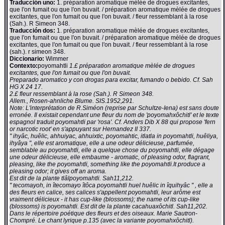
Traducción uno:
1. préparation aromatique mèlée de drogues excitantes,
que l'on fumait ou que l'on buvait. / préparation aromatique mèlée de drogues
excitantes, que l'on fumait ou que l'on buvait. / fleur ressemblant à la rose
(Sah.). R Simeon 348.
Traducción dos:
1. préparation aromatique mèlée de drogues excitantes,
que l'on fumait ou que l'on buvait. / préparation aromatique mèlée de drogues
excitantes, que l'on fumait ou que l'on buvait. / fleur ressemblant à la rose
(sah.). r simeon 348.
Diccionario:
Wimmer
Contexto:
poyomahtli
1.£ préparation aromatique mèlée de drogues
excitantes, que l'on fumait ou que l'on buvait.
Preparado aromatico y con drogas para excitar, fumando o bebido. Cf. Sah
HG X 24 17.
2.£ fleur ressemblant à la rose (Sah.). R Simeon 348.
Allem., Rosen-ahnliche Blume. SIS.1952,291.
Note: L'interprétation de R.Siméon (reprise par Schultze-Iena) est sans doute
erronée. Il existait cependant une fleur du nom de 'poyomahxôchitl' et le texte
espagnol traduit poyomahtli par 'rosa'. Cf. Anders Dib X 88 qui propose 'fern
or narcotic root' en s'appuyant sur Hernandez II 337.
" ihyâc, huêlic, ahhuiyac, ahhuixtic, poyomahtic, itlatla in poyomahtli, huêliya,
ihyâya ", elle est aromatique, elle a une odeur délicieuse, parfumée,
semblable au poyomahtli, elle a quelque chose du poyomahtli, elle dégage
une odeur délicieuse, elle embaume - aromatic, of pleasing odor, flagrant,
pleasing, like the poyomahtli, something like the poyomahtli.It produce a
pleasing odor; it gives off an aroma.
Est dit de la plante tlâlpoyomahtli. Sah11,212.
" tecomayoh, in îtecomayo îtôca poyomahtli huel huêlic in îquihyâc " , elle a
des fleurs en calice, ses calices s'appellent poyomahtli, leur arôme est
vraiment délicieux - it has cup-like (blossoms); the name of its cup-like
(blossoms) is poyomahtli. Est dit de la plante cacahuaxôchitl. Sah11,202.
Dans le répertoire poétique des fleurs et des oiseaux. Marie Sautron-
Chompré. Le chant lyrique p.135 (avec la variante poyomahxôchitl).