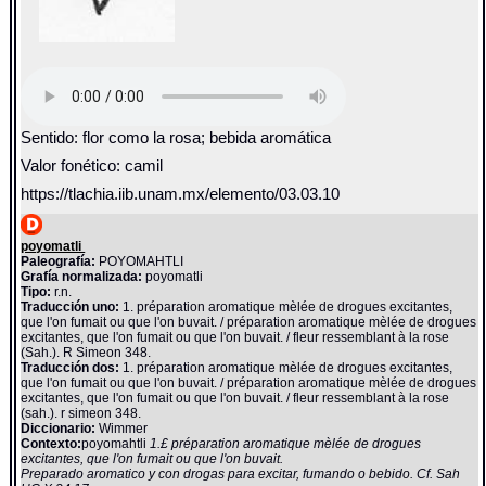
Sentido: flor como la rosa; bebida aromática
Valor fonético: camil
https://tlachia.iib.unam.mx/elemento/03.03.10
poyomatli
Paleografía:
POYOMAHTLI
Grafía normalizada:
poyomatli
Tipo:
r.n.
Traducción uno:
1. préparation aromatique mèlée de drogues excitantes,
que l'on fumait ou que l'on buvait. / préparation aromatique mèlée de drogues
excitantes, que l'on fumait ou que l'on buvait. / fleur ressemblant à la rose
(Sah.). R Simeon 348.
Traducción dos:
1. préparation aromatique mèlée de drogues excitantes,
que l'on fumait ou que l'on buvait. / préparation aromatique mèlée de drogues
excitantes, que l'on fumait ou que l'on buvait. / fleur ressemblant à la rose
(sah.). r simeon 348.
Diccionario:
Wimmer
Contexto:
poyomahtli
1.£ préparation aromatique mèlée de drogues
excitantes, que l'on fumait ou que l'on buvait.
Preparado aromatico y con drogas para excitar, fumando o bebido. Cf. Sah