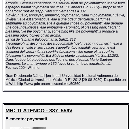
erronée. Il existait cependant une fleur du nom de 'poyomahxôchitl' et le texte
espagnol traduit poyomahtli par 'rosa'. Cf. Anders Dib X 88 qui propose 'fern
or narcotic root' en s'appuyant sur Hernandez II 337.
" ihyâc, huêlic, ahhuiyac, ahhuixtic, poyomahtic, itlatla in poyomahtli, huêliya,
ihyâya ", elle est aromatique, elle a une odeur délicieuse, parfumée,
semblable au poyomahtli, elle a quelque chose du poyomahtli, elle dégage
une odeur délicieuse, elle embaume - aromatic, of pleasing odor, flagrant,
pleasing, like the poyomahtli, something like the poyomahtli.It produce a
pleasing odor; it gives off an aroma.
Est dit de la plante tlâlpoyomahtli. Sah11,212.
" tecomayoh, in îtecomayo îtôca poyomahtli huel huêlic in îquihyâc " , elle a
des fleurs en calice, ses calices s'appellent poyomahtli, leur arôme est
vraiment délicieux - it has cup-like (blossoms); the name of its cup-like
(blossoms) is poyomahtli. Est dit de la plante cacahuaxôchitl. Sah11,202.
Dans le répertoire poétique des fleurs et des oiseaux. Marie Sautron-
Chompré. Le chant lyrique p.135 (avec la variante poyomahxôchitl).
Fuente:
2004 Wimmer
Gran Diccionario Náhuatl [en línea]. Universidad Nacional Autónoma de
México [Ciudad Universitaria, México D.F.]: 2012 [29-08-2020]. Disponible en
la Web http://www.gdn.unam.mx/contexto/60560
MH: TLATENCO - 387_559v
Elemento:
poyomatli