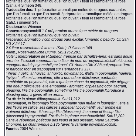
excitantes, que l'on fumait ou que l'on buvait. / fleur ressemblant à la rose
(Sah.). R Simeon 348.
Traducción dos:
1. préparation aromatique mèlée de drogues excitantes,
que l'on fumait ou que l'on buvait. / préparation aromatique mèlée de drogues
excitantes, que l'on fumait ou que l'on buvait. / fleur ressemblant à la rose
(sah.). r simeon 348.
Diccionario:
Wimmer
Contexto:
poyomahtli
1.£ préparation aromatique mèlée de drogues
excitantes, que l'on fumait ou que l'on buvait.
Preparado aromatico y con drogas para excitar, fumando o bebido. Cf. Sah
HG X 24 17.
2.£ fleur ressemblant à la rose (Sah.). R Simeon 348.
Allem., Rosen-ahnliche Blume. SIS.1952,291.
Note: L'interprétation de R.Siméon (reprise par Schultze-Iena) est sans doute
erronée. Il existait cependant une fleur du nom de 'poyomahxôchitl' et le texte
espagnol traduit poyomahtli par 'rosa'. Cf. Anders Dib X 88 qui propose 'fern
or narcotic root' en s'appuyant sur Hernandez II 337.
" ihyâc, huêlic, ahhuiyac, ahhuixtic, poyomahtic, itlatla in poyomahtli, huêliya,
ihyâya ", elle est aromatique, elle a une odeur délicieuse, parfumée,
semblable au poyomahtli, elle a quelque chose du poyomahtli, elle dégage
une odeur délicieuse, elle embaume - aromatic, of pleasing odor, flagrant,
pleasing, like the poyomahtli, something like the poyomahtli.It produce a
pleasing odor; it gives off an aroma.
Est dit de la plante tlâlpoyomahtli. Sah11,212.
" tecomayoh, in îtecomayo îtôca poyomahtli huel huêlic in îquihyâc " , elle a
des fleurs en calice, ses calices s'appellent poyomahtli, leur arôme est
vraiment délicieux - it has cup-like (blossoms); the name of its cup-like
(blossoms) is poyomahtli. Est dit de la plante cacahuaxôchitl. Sah11,202.
Dans le répertoire poétique des fleurs et des oiseaux. Marie Sautron-
Chompré. Le chant lyrique p.135 (avec la variante poyomahxôchitl).
Fuente:
2004 Wimmer