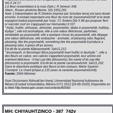
HG X 24 17.
2.£ fleur ressemblant à la rose (Sah.). R Simeon 348.
Allem., Rosen-ahnliche Blume. SIS.1952,291.
Note: L'interprétation de R.Siméon (reprise par Schultze-Iena) est sans doute
erronée. Il existait cependant une fleur du nom de 'poyomahxôchitl' et le texte
espagnol traduit poyomahtli par 'rosa'. Cf. Anders Dib X 88 qui propose 'fern
or narcotic root' en s'appuyant sur Hernandez II 337.
" ihyâc, huêlic, ahhuiyac, ahhuixtic, poyomahtic, itlatla in poyomahtli, huêliya,
ihyâya ", elle est aromatique, elle a une odeur délicieuse, parfumée,
semblable au poyomahtli, elle a quelque chose du poyomahtli, elle dégage
une odeur délicieuse, elle embaume - aromatic, of pleasing odor, flagrant,
pleasing, like the poyomahtli, something like the poyomahtli.It produce a
pleasing odor; it gives off an aroma.
Est dit de la plante tlâlpoyomahtli. Sah11,212.
" tecomayoh, in îtecomayo îtôca poyomahtli huel huêlic in îquihyâc " , elle a
des fleurs en calice, ses calices s'appellent poyomahtli, leur arôme est
vraiment délicieux - it has cup-like (blossoms); the name of its cup-like
(blossoms) is poyomahtli. Est dit de la plante cacahuaxôchitl. Sah11,202.
Dans le répertoire poétique des fleurs et des oiseaux. Marie Sautron-
Chompré. Le chant lyrique p.135 (avec la variante poyomahxôchitl).
Fuente:
2004 Wimmer
Gran Diccionario Náhuatl [en línea]. Universidad Nacional Autónoma de
México [Ciudad Universitaria, México D.F.]: 2012 [29-08-2020]. Disponible en
la Web http://www.gdn.unam.mx/contexto/60560
MH: CHIYAUHTZINCO - 387_742v