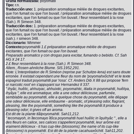
Grafía normalizada:
poyomatli
Tipo:
r.n.
Traducción uno:
1. préparation aromatique mèlée de drogues excitantes,
que l'on fumait ou que l'on buvait. / préparation aromatique mèlée de drogues
excitantes, que l'on fumait ou que l'on buvait. / fleur ressemblant à la rose
(Sah.). R Simeon 348.
Traducción dos:
1. préparation aromatique mèlée de drogues excitantes,
que l'on fumait ou que l'on buvait. / préparation aromatique mèlée de drogues
excitantes, que l'on fumait ou que l'on buvait. / fleur ressemblant à la rose
(sah.). r simeon 348.
Diccionario:
Wimmer
Contexto:
poyomahtli
1.£ préparation aromatique mèlée de drogues
excitantes, que l'on fumait ou que l'on buvait.
Preparado aromatico y con drogas para excitar, fumando o bebido. Cf. Sah
HG X 24 17.
2.£ fleur ressemblant à la rose (Sah.). R Simeon 348.
Allem., Rosen-ahnliche Blume. SIS.1952,291.
Note: L'interprétation de R.Siméon (reprise par Schultze-Iena) est sans doute
erronée. Il existait cependant une fleur du nom de 'poyomahxôchitl' et le texte
espagnol traduit poyomahtli par 'rosa'. Cf. Anders Dib X 88 qui propose 'fern
or narcotic root' en s'appuyant sur Hernandez II 337.
" ihyâc, huêlic, ahhuiyac, ahhuixtic, poyomahtic, itlatla in poyomahtli, huêliya,
ihyâya ", elle est aromatique, elle a une odeur délicieuse, parfumée,
semblable au poyomahtli, elle a quelque chose du poyomahtli, elle dégage
une odeur délicieuse, elle embaume - aromatic, of pleasing odor, flagrant,
pleasing, like the poyomahtli, something like the poyomahtli.It produce a
pleasing odor; it gives off an aroma.
Est dit de la plante tlâlpoyomahtli. Sah11,212.
" tecomayoh, in îtecomayo îtôca poyomahtli huel huêlic in îquihyâc " , elle a
des fleurs en calice, ses calices s'appellent poyomahtli, leur arôme est
vraiment délicieux - it has cup-like (blossoms); the name of its cup-like
(blossoms) is poyomahtli. Est dit de la plante cacahuaxôchitl. Sah11,202.