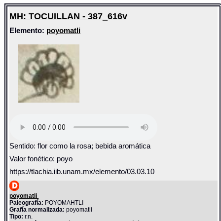
MH: TOCUILLAN - 387_616v
Elemento:
poyomatli
Sentido: flor como la rosa; bebida aromática
Valor fonético: poyo
https://tlachia.iib.unam.mx/elemento/03.03.10
poyomatli
Paleografía:
POYOMAHTLI
Grafía normalizada:
poyomatli
Tipo:
r.n.