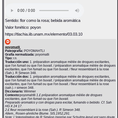
Sentido: flor como la rosa; bebida aromática
Valor fonético: poyon
https://tlachia.iib.unam.mx/elemento/03.03.10
poyomatli
Paleografía:
POYOMAHTLI
Grafía normalizada:
poyomatli
Tipo:
r.n.
Traducción uno:
1. préparation aromatique mèlée de drogues excitantes,
que l'on fumait ou que l'on buvait. / préparation aromatique mèlée de drogues
excitantes, que l'on fumait ou que l'on buvait. / fleur ressemblant à la rose
(Sah.). R Simeon 348.
Traducción dos:
1. préparation aromatique mèlée de drogues excitantes,
que l'on fumait ou que l'on buvait. / préparation aromatique mèlée de drogues
excitantes, que l'on fumait ou que l'on buvait. / fleur ressemblant à la rose
(sah.). r simeon 348.
Diccionario:
Wimmer
Contexto:
poyomahtli
1.£ préparation aromatique mèlée de drogues
excitantes, que l'on fumait ou que l'on buvait.
Preparado aromatico y con drogas para excitar, fumando o bebido. Cf. Sah
HG X 24 17.
2.£ fleur ressemblant à la rose (Sah.). R Simeon 348.
Allem., Rosen-ahnliche Blume. SIS.1952,291.
Note: L'interprétation de R.Siméon (reprise par Schultze-Iena) est sans doute