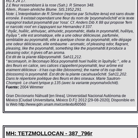
HG X 24 17.
2.£ fleur ressemblant à la rose (Sah.). R Simeon 348.
Allem., Rosen-ahnliche Blume. SIS.1952,291.
Note: L'interprétation de R.Siméon (reprise par Schultze-Iena) est sans doute
erronée. Il existait cependant une fleur du nom de 'poyomahxôchitl' et le texte
espagnol traduit poyomahtli par 'rosa'. Cf. Anders Dib X 88 qui propose 'fern
or narcotic root' en s'appuyant sur Hernandez II 337.
" ihyâc, huêlic, ahhuiyac, ahhuixtic, poyomahtic, itlatla in poyomahtli, huêliya,
ihyâya ", elle est aromatique, elle a une odeur délicieuse, parfumée,
semblable au poyomahtli, elle a quelque chose du poyomahtli, elle dégage
une odeur délicieuse, elle embaume - aromatic, of pleasing odor, flagrant,
pleasing, like the poyomahtli, something like the poyomahtli.It produce a
pleasing odor; it gives off an aroma.
Est dit de la plante tlâlpoyomahtli. Sah11,212.
" tecomayoh, in îtecomayo îtôca poyomahtli huel huêlic in îquihyâc " , elle a
des fleurs en calice, ses calices s'appellent poyomahtli, leur arôme est
vraiment délicieux - it has cup-like (blossoms); the name of its cup-like
(blossoms) is poyomahtli. Est dit de la plante cacahuaxôchitl. Sah11,202.
Dans le répertoire poétique des fleurs et des oiseaux. Marie Sautron-
Chompré. Le chant lyrique p.135 (avec la variante poyomahxôchitl).
Fuente:
2004 Wimmer
Gran Diccionario Náhuatl [en línea]. Universidad Nacional Autónoma de
México [Ciudad Universitaria, México D.F.]: 2012 [29-08-2020]. Disponible en
la Web http://www.gdn.unam.mx/contexto/60560
MH: TETZMOLLOCAN - 387_796r