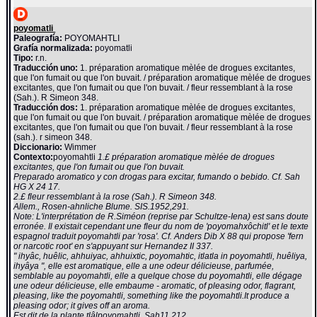
poyomatli
Paleografía:
POYOMAHTLI
Grafía normalizada:
poyomatli
Tipo:
r.n.
Traducción uno:
1. préparation aromatique mèlée de drogues excitantes,
que l'on fumait ou que l'on buvait. / préparation aromatique mèlée de drogues
excitantes, que l'on fumait ou que l'on buvait. / fleur ressemblant à la rose
(Sah.). R Simeon 348.
Traducción dos:
1. préparation aromatique mèlée de drogues excitantes,
que l'on fumait ou que l'on buvait. / préparation aromatique mèlée de drogues
excitantes, que l'on fumait ou que l'on buvait. / fleur ressemblant à la rose
(sah.). r simeon 348.
Diccionario:
Wimmer
Contexto:
poyomahtli
1.£ préparation aromatique mèlée de drogues
excitantes, que l'on fumait ou que l'on buvait.
Preparado aromatico y con drogas para excitar, fumando o bebido. Cf. Sah
HG X 24 17.
2.£ fleur ressemblant à la rose (Sah.). R Simeon 348.
Allem., Rosen-ahnliche Blume. SIS.1952,291.
Note: L'interprétation de R.Siméon (reprise par Schultze-Iena) est sans doute
erronée. Il existait cependant une fleur du nom de 'poyomahxôchitl' et le texte
espagnol traduit poyomahtli par 'rosa'. Cf. Anders Dib X 88 qui propose 'fern
or narcotic root' en s'appuyant sur Hernandez II 337.
" ihyâc, huêlic, ahhuiyac, ahhuixtic, poyomahtic, itlatla in poyomahtli, huêliya,
ihyâya ", elle est aromatique, elle a une odeur délicieuse, parfumée,
semblable au poyomahtli, elle a quelque chose du poyomahtli, elle dégage
une odeur délicieuse, elle embaume - aromatic, of pleasing odor, flagrant,
pleasing, like the poyomahtli, something like the poyomahtli.It produce a
pleasing odor; it gives off an aroma.
Est dit de la plante tlâlpoyomahtli. Sah11,212.