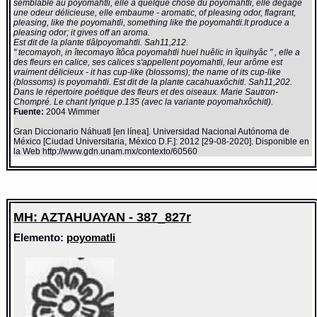
semblable au poyomahtli, elle a quelque chose du poyomahtli, elle dégage
une odeur délicieuse, elle embaume - aromatic, of pleasing odor, flagrant,
pleasing, like the poyomahtli, something like the poyomahtli.It produce a
pleasing odor; it gives off an aroma.
Est dit de la plante tlâlpoyomahtli. Sah11,212.
" tecomayoh, in îtecomayo îtôca poyomahtli huel huêlic in îquihyâc " , elle a
des fleurs en calice, ses calices s'appellent poyomahtli, leur arôme est
vraiment délicieux - it has cup-like (blossoms); the name of its cup-like
(blossoms) is poyomahtli. Est dit de la plante cacahuaxôchitl. Sah11,202.
Dans le répertoire poétique des fleurs et des oiseaux. Marie Sautron-
Chompré. Le chant lyrique p.135 (avec la variante poyomahxôchitl).
Fuente:
2004 Wimmer
Gran Diccionario Náhuatl [en línea]. Universidad Nacional Autónoma de
México [Ciudad Universitaria, México D.F.]: 2012 [29-08-2020]. Disponible en
la Web http://www.gdn.unam.mx/contexto/60560
MH: AZTAHUAYAN - 387_827r
Elemento:
poyomatli