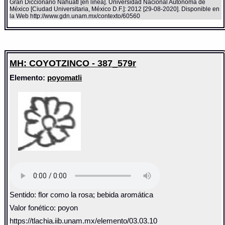
Gran Diccionario Náhuatl [en línea]. Universidad Nacional Autónoma de
México [Ciudad Universitaria, México D.F.]: 2012 [29-08-2020]. Disponible en
la Web http://www.gdn.unam.mx/contexto/60560
MH: COYOTZINCO - 387_579r
Elemento:
poyomatli
Sentido: flor como la rosa; bebida aromática
Valor fonético: poyon
https://tlachia.iib.unam.mx/elemento/03.03.10