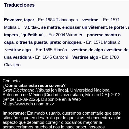
Traducciones
Envolver, tapar
- En: 1984 Tzinacapan
vestirse.
- En: 1571
Molina 1
v.t. tla-., se mettre, endosser un vêtement, le porter. 
impers., 'quêmîhua'.
- En: 2004 Wimmer
ponerse manta o
capa, o traerla puesta. prete: onicquen.
- En: 1571 Molina 2
vestirse algo.
- En: 1595 Rincón
vestirse de algo / vestirse de
una vestidura
- En: 1645 Carochi
Vestirse algo
- En: 1780
Clavijero
Contacto
¿Cómo citar este recurso web?
Gran Diccionario Náhuatl
[en línea]. Universidad Nacional
Autónoma de México [Ciudad Universitaria, México D.F.]: 2012
[ref del 10-08-2026]. Disponible en la Web
<http://www.gdn.unam.mx>
Importante:
Estimado usuario, queremos comentarle que este
sitio aún sigue en desarrollo por lo que si usted encuentra algún
aspecto que debamos corregir o podamos mejorar le
agradeceríamos mucho si nos lo hace saber, nosotros