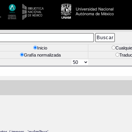
Inicio
Cualquie
Grafía normalizada
Tradu
rter. / impers., 'quêmîhua'.