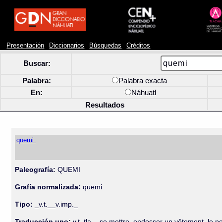
Presentación
Diccionarios
Búsquedas
Créditos
Buscar:
Palabra:
Palabra exacta
En:
Náhuatl
Resultados
quemi
Paleografía:
QUEMI
Grafía normalizada:
quemi
Tipo:
_v.t.__v.imp._
Traducción uno:
v.t. tla-., se mettre, endosser un vêtement, le po