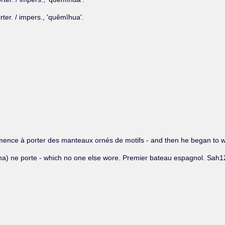
rter. / impers., 'quêmîhua'.
 commence à porter des manteaux ornés de motifs - and then he began to
ma) ne porte - which no one else wore. Premier bateau espagnol. Sah1