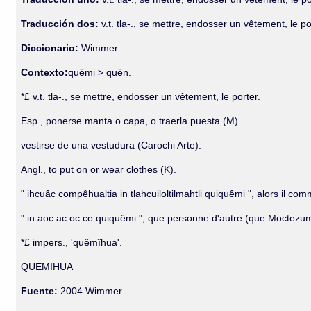
Traducción dos:
v.t. tla-., se mettre, endosser un vêtement, le po
Diccionario:
Wimmer
Contexto:
quêmi > quên.
*£ v.t. tla-., se mettre, endosser un vêtement, le porter.
Esp., ponerse manta o capa, o traerla puesta (M).
vestirse de una vestudura (Carochi Arte).
Angl., to put on or wear clothes (K).
" ihcuâc compêhualtia in tlahcuiloltilmahtli quiquêmi ", alors il
" in aoc ac oc ce quiquêmi ", que personne d'autre (que Moctezu
*£ impers., 'quêmîhua'.
QUEMIHUA
Fuente:
2004 Wimmer