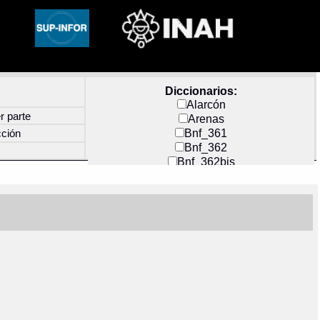
Diccionarios:
Alarcón
r parte
Arenas
Bnf_361
cción
Bnf_362
Bnf_362bis
Carochi
CF_INDEX
Clavijero
Cortés y Zedeño
Docs_México
Durán
Guerra
Mecayapan
Molina_1
Molina_2
Olmos_G