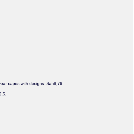
Olmos_V
Paredes
Rincón
Sahagún Escolio
Tezozomoc
Tzinacapan
Wimmer
 wear capes with designs. Sah8,76.
2,5.