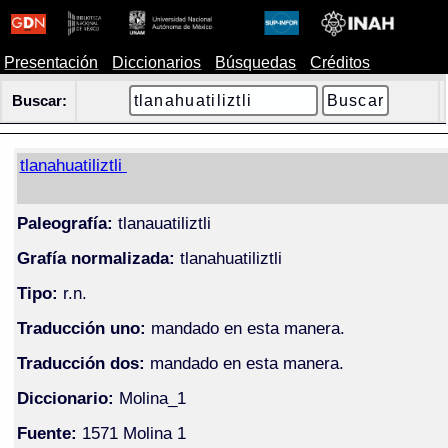
Presentación
Diccionarios
Búsquedas
Créditos
Buscar:
tlanahuatiliztli
Paleografía:
tlanauatiliztli
Grafía normalizada:
tlanahuatiliztli
Tipo:
r.n.
Traducción uno:
mandado en esta manera.
Traducción dos:
mandado en esta manera.
Diccionario:
Molina_1
Fuente:
1571 Molina 1