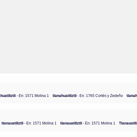
huatiliztli
- En: 1571 Molina 1
tlanahuatiliztli
- En: 1765 Cortés y Zedeño
tlanah
tlanauatiliztli
- En: 1571 Molina 1
tlanauatiliztli
- En: 1571 Molina 1
Tlanauatili