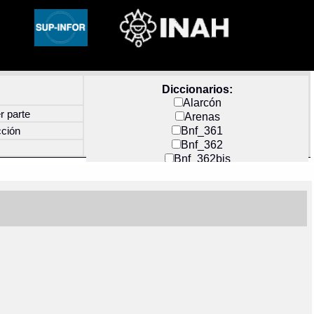
Diccionarios:
Alarcón
r parte
Arenas
Bnf_361
cción
Bnf_362
Bnf_362bis
Carochi
CF_INDEX
Clavijero
Cortés y Zedeño
Docs_México
Durán
Guerra
Mecayapan
Molina_1
Molina_2
Olmos_G