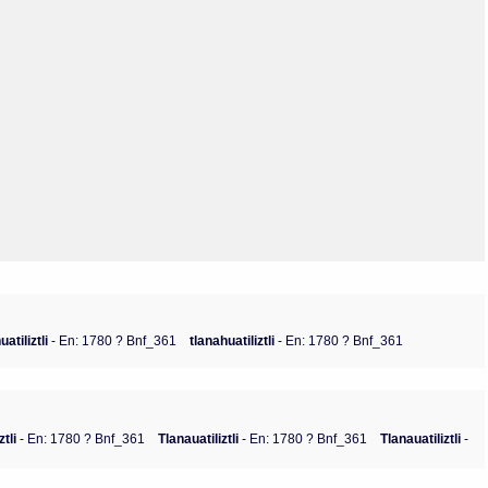
Olmos_V
Paredes
Rincón
Sahagún Escolio
Tezozomoc
Tzinacapan
Wimmer
uatiliztli
- En: 1780 ? Bnf_361
tlanahuatiliztli
- En: 1780 ? Bnf_361
ztli
- En: 1780 ? Bnf_361
Tlanauatiliztli
- En: 1780 ? Bnf_361
Tlanauatiliztli
-