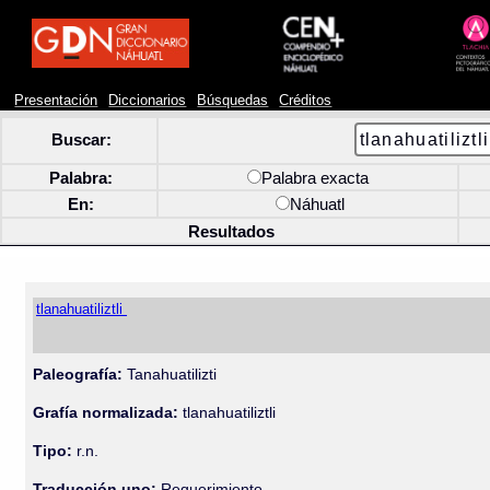
Presentación
Diccionarios
Búsquedas
Créditos
Buscar:
Palabra:
Palabra exacta
En:
Náhuatl
Resultados
tlanahuatiliztli
Paleografía:
Tanahuatilizti
Grafía normalizada:
tlanahuatiliztli
Tipo:
r.n.
Traducción uno:
Requerimiento