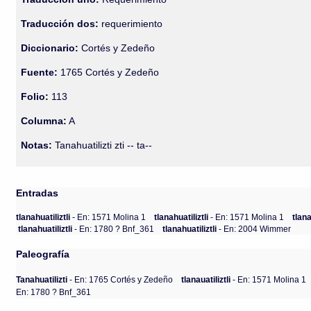
Traducción dos:
requerimiento
Diccionario:
Cortés y Zedeño
Fuente:
1765 Cortés y Zedeño
Folio:
113
Columna:
A
Notas:
Tanahuatilizti zti -- ta--
Entradas
tlanahuatiliztli
- En: 1571 Molina 1
tlanahuatiliztli
- En: 1571 Molina 1
tlana
tlanahuatiliztli
- En: 1780 ? Bnf_361
tlanahuatiliztli
- En: 2004 Wimmer
Paleografía
Tanahuatilizti
- En: 1765 Cortés y Zedeño
tlanauatiliztli
- En: 1571 Molina 1
En: 1780 ? Bnf_361