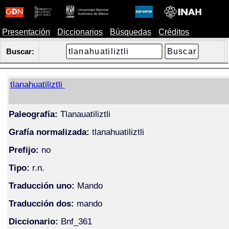
Presentación
Diccionarios
Búsquedas
Créditos
Buscar:
tlanahuatiliztli
Paleografía:
Tlanauatiliztli
Grafía normalizada:
tlanahuatiliztli
Prefijo:
no
Tipo:
r.n.
Traducción uno:
Mando
Traducción dos:
mando
Diccionario:
Bnf_361