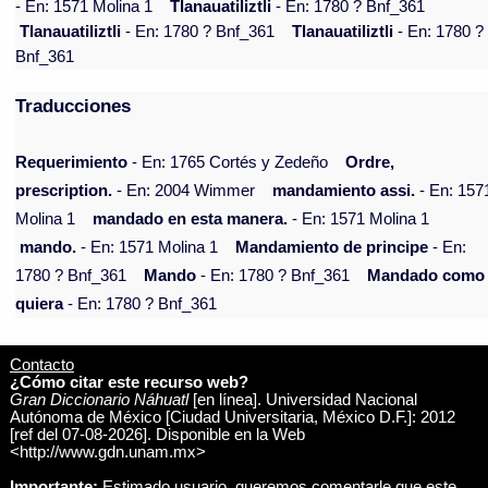
- En: 1571 Molina 1
Tlanauatiliztli
- En: 1780 ? Bnf_361
Tlanauatiliztli
- En: 1780 ? Bnf_361
Tlanauatiliztli
- En: 1780 ?
Bnf_361
Traducciones
Requerimiento
- En: 1765 Cortés y Zedeño
Ordre,
prescription.
- En: 2004 Wimmer
mandamiento assi.
- En: 157
Molina 1
mandado en esta manera.
- En: 1571 Molina 1
mando.
- En: 1571 Molina 1
Mandamiento de principe
- En:
1780 ? Bnf_361
Mando
- En: 1780 ? Bnf_361
Mandado como
quiera
- En: 1780 ? Bnf_361
Contacto
¿Cómo citar este recurso web?
Gran Diccionario Náhuatl
[en línea]. Universidad Nacional
Autónoma de México [Ciudad Universitaria, México D.F.]: 2012
[ref del 07-08-2026]. Disponible en la Web
<http://www.gdn.unam.mx>
Importante:
Estimado usuario, queremos comentarle que este