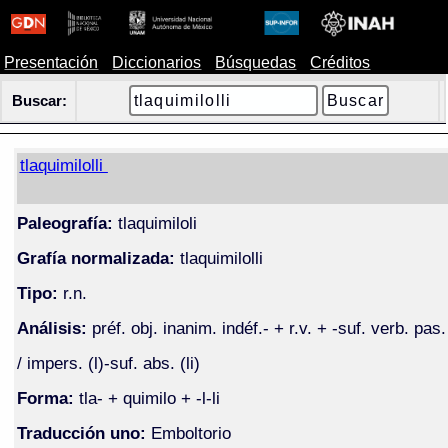
Presentación
Diccionarios
Búsquedas
Créditos
Buscar:
tlaquimilolli
Paleografía:
tlaquimiloli
Grafía normalizada:
tlaquimilolli
Tipo:
r.n.
Análisis:
préf. obj. inanim. indéf.- + r.v. + -suf. verb. pas.
/ impers. (l)-suf. abs. (li)
Forma:
tla- + quimilo + -l-li
Traducción uno:
Emboltorio