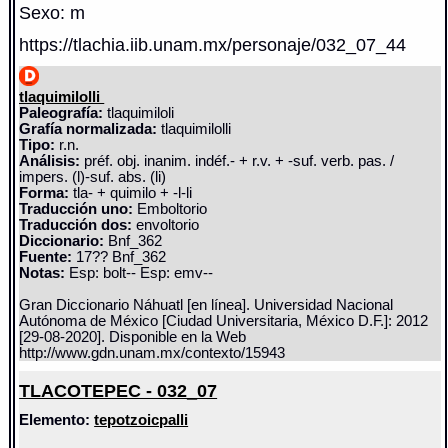
Sexo: m
https://tlachia.iib.unam.mx/personaje/032_07_44
tlaquimilolli
Paleografía:
tlaquimiloli
Grafía normalizada:
tlaquimilolli
Tipo:
r.n.
Análisis:
préf. obj. inanim. indéf.- + r.v. + -suf. verb. pas. /
impers. (l)-suf. abs. (li)
Forma:
tla- + quimilo + -l-li
Traducción uno:
Emboltorio
Traducción dos:
envoltorio
Diccionario:
Bnf_362
Fuente:
17?? Bnf_362
Notas:
Esp: bolt-- Esp: emv--
Gran Diccionario Náhuatl [en línea]. Universidad Nacional
Autónoma de México [Ciudad Universitaria, México D.F.]: 2012
[29-08-2020]. Disponible en la Web
http://www.gdn.unam.mx/contexto/15943
TLACOTEPEC - 032_07
Elemento:
tepotzoicpalli