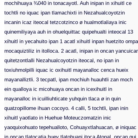
mochihuaya ¾040 in tonacayotl. Auh inipan in xihuitl ce
tochtli no iquac ipan tlamachixti in Nezahualcoyotzin
incanin icaz iteocal tetzcotzinco ø hualmotlaliaya inic
quinemiliyaya auh in ohuelquittac quipehualti inteocal 13
xihuitl in yecahuito ipan 1 acatl xihuitl inpan huetzito omp
mocaquiztiliz in itolloca. 2 acatl, inipan in oncan yancuica
quitetzontlalli Nezahualcoyotzin iteocal, no ipan in
toxiuhmolpilli iquac ic oxihuitl mayanalloc cenca hueix
mayanalliztli. 3 tecpatl, ipan mochiuh huauhtli zan moch
ein qualloya ic micohuaya oncan in icexihuitl in
mayanalloc in icuilliuhticate yuhquin tlaca ø in quin
quatzopillome ihuan cocoyo. 4 calli, 5 tochtli, ipan inin
xihuitl yaotlato in Huehue Moteuczomatzin inic
yaoquixohuato tepehualloto, Cohuayxtlahuacan, ø iniquac
in oncan tlatocatia huey tlatohuani itoca Atonal, oncan qui