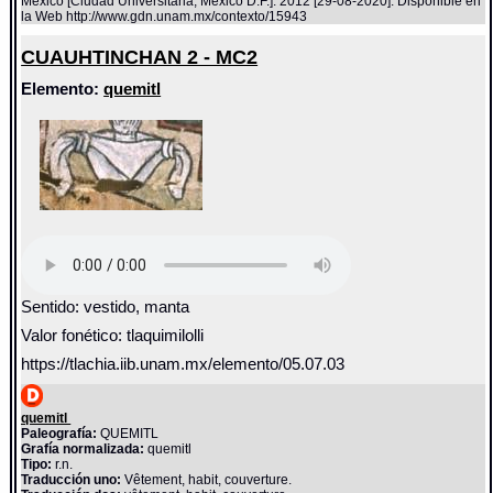
México [Ciudad Universitaria, México D.F.]: 2012 [29-08-2020]. Disponible en
la Web http://www.gdn.unam.mx/contexto/15943
CUAUHTINCHAN 2 - MC2
Elemento:
quemitl
Sentido: vestido, manta
Valor fonético: tlaquimilolli
https://tlachia.iib.unam.mx/elemento/05.07.03
quemitl
Paleografía:
QUEMITL
Grafía normalizada:
quemitl
Tipo:
r.n.
Traducción uno:
Vêtement, habit, couverture.