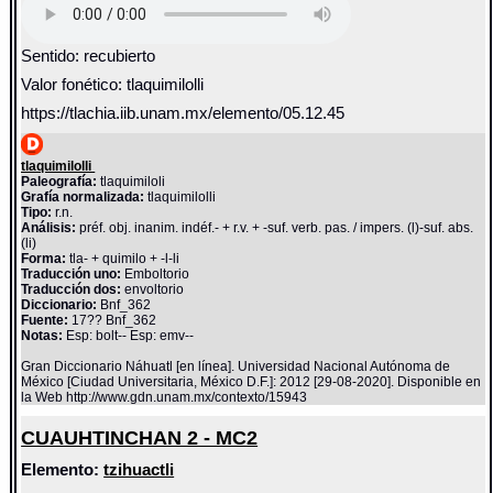
Sentido: recubierto
Valor fonético: tlaquimilolli
https://tlachia.iib.unam.mx/elemento/05.12.45
tlaquimilolli
Paleografía:
tlaquimiloli
Grafía normalizada:
tlaquimilolli
Tipo:
r.n.
Análisis:
préf. obj. inanim. indéf.- + r.v. + -suf. verb. pas. / impers. (l)-suf. abs.
(li)
Forma:
tla- + quimilo + -l-li
Traducción uno:
Emboltorio
Traducción dos:
envoltorio
Diccionario:
Bnf_362
Fuente:
17?? Bnf_362
Notas:
Esp: bolt-- Esp: emv--
Gran Diccionario Náhuatl [en línea]. Universidad Nacional Autónoma de
México [Ciudad Universitaria, México D.F.]: 2012 [29-08-2020]. Disponible en
la Web http://www.gdn.unam.mx/contexto/15943
CUAUHTINCHAN 2 - MC2
Elemento:
tzihuactli