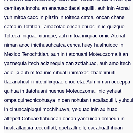
cemitaya innohuian anahuac tlacallaquilli, auh inin Atonal
yuh mitoa caoc in piltzin in tolteca catca, oncan chane
catca in Toltitlan Tamazolac oncan ehuac in ic quizque
Tolteca iniquac xitinque, auh mitoa iniquac omic Atonal
niman anoc inicihuauhcatca cenca huey hualhuicoc in
Mexico Tenochtitlan, auh in tlatohuani Moteuczoma itlan
yaznequia itech aciznequia zan zotlahuac, auh amo itech
acic, ø auh mitoa inic cihuatl inimaxac chalchihuitl
tlacanahualli initepillixquac onoc eta. Auh niman occeppa
quihua in tlatohuani huehue Moteuczoma, inic yehuatl
ompa quinechicohuaya in cen nohuian tlacallaquilli, yuhqu
in cihuacalpixqui mochihuaya, yeiquac inin axihuac
altepetl Cohuaixtlahuacan oncan yancuican ompeuh in
hualcallaquia teocuitlatl, quetzalli olli, cacahuatl ihuan