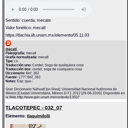
Sentido: cuerda, mecate
Valor fonético: mecatl
https://tlachia.iib.unam.mx/elemento/05.11.03
mecatl
Paleografía:
mecatl
Grafía normalizada:
mecatl
Tipo:
r.n.
Traducción uno:
Cordel; Soga de qualquiera cosa
Traducción dos:
cordel; soga de cualquiera cosa
Diccionario:
Bnf_362
Fuente:
17?? Bnf_362
Notas:
Esp: qua--
Gran Diccionario Náhuatl [en línea]. Universidad Nacional Autónoma de
México [Ciudad Universitaria, México D.F.]: 2012 [29-08-2020]. Disponible en
la Web http://www.gdn.unam.mx/contexto/13507
TLACOTEPEC - 032_07
Elemento:
tlaquimilolli