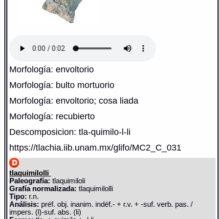
Morfología: envoltorio
Morfología: bulto mortuorio
Morfología: envoltorio; cosa liada
Morfología: recubierto
Descomposicion: tla-quimilo-l-li
https://tlachia.iib.unam.mx/glifo/MC2_C_031
tlaquimilolli
Paleografía:
tlaquimiloli
Grafía normalizada:
tlaquimilolli
Tipo:
r.n.
Análisis:
préf. obj. inanim. indéf.- + r.v. + -suf. verb. pas. /
impers. (l)-suf. abs. (li)