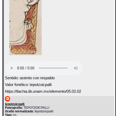
Sentido: asiento con respaldo
Valor fonético: tepotzoicpalli
https://tlachia.iib.unam.mx/elemento/05.02.02
tepotzoicpalli
Paleografía:
TEPOTZOICPALLI
Grafía normalizada:
tepotzoicpalli
Tipo:
r.n.