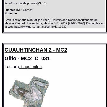
ìhuiötl
= [cosa de plumas] (3.8.1)
Fuente:
1645 Carochi
Notas:
ì--
Gran Diccionario Náhuatl [en línea]. Universidad Nacional Autónoma de
México [Ciudad Universitaria, México D.F.]: 2012 [29-08-2020]. Disponible en
la Web http://www.gdn.unam.mx/contexto/19237
CUAUHTINCHAN 2 - MC2
Glifo - MC2_C_031
Lectura
: tlaquimilolli