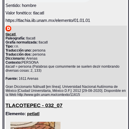
Sentido: hombre
Valor fonético: tlacatl
https://tlachia.iib.unam.mx/elemento/01.01.01
tlacatl
Paleografía:
tlacatl
Grafía normalizada:
tlacatl
Tipo:
r.n.
Traducción uno:
persona
Traducción dos:
persona
Diccionario:
Arenas
Contexto:
PERSONA
tlacatl
= persona (Palabras que comunmente se suelen dezir nombrando
diversas cosas: 2, 133)
Fuente:
1611 Arenas
Gran Diccionario Náhuatl [en línea]. Universidad Nacional Autónoma de
México [Ciudad Universitaria, México D.F.]: 2012 [29-08-2020]. Disponible en
la Web http://www.gdn.unam.mx/contexto/11615
TLACOTEPEC - 032_07
Elemento:
petlatl