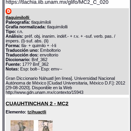
https://tlachia.iib.unam.mx/glifo/MC2_C_020
tlaquimilolli
Paleografía:
tlaquimiloli
Grafía normalizada:
tlaquimilolli
Tipo:
r.n.
Análisis:
préf. obj. inanim. indéf.- + r.v. + -suf. verb. pas. /
impers. (l)-suf. abs. (li)
Forma:
tla- + quimilo + -l-li
Traducción uno:
Emboltorio
Traducción dos:
envoltorio
Diccionario:
Bnf_362
Fuente:
17?? Bnf_362
Notas:
Esp: bolt-- Esp: emv--
Gran Diccionario Náhuatl [en línea]. Universidad Nacional
Autónoma de México [Ciudad Universitaria, México D.F.]: 2012
[29-08-2020]. Disponible en la Web
http://www.gdn.unam.mx/contexto/15943
CUAUHTINCHAN 2 - MC2
Elemento:
tzihuactli