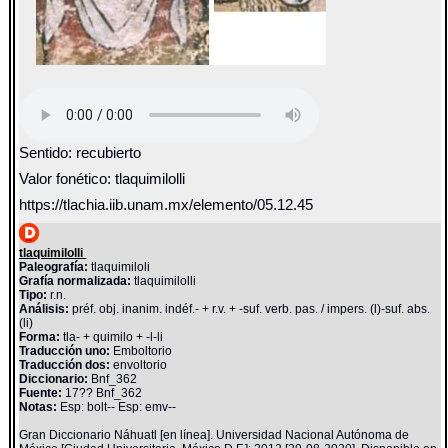
Sentido: recubierto
Valor fonético: tlaquimilolli
https://tlachia.iib.unam.mx/elemento/05.12.45
tlaquimilolli
Paleografía:
tlaquimiloli
Grafía normalizada:
tlaquimilolli
Tipo:
r.n.
Análisis:
préf. obj. inanim. indéf.- + r.v. + -suf. verb. pas. / impers. (l)-suf. abs.
(li)
Forma:
tla- + quimilo + -l-li
Traducción uno:
Emboltorio
Traducción dos:
envoltorio
Diccionario:
Bnf_362
Fuente:
17?? Bnf_362
Notas:
Esp: bolt-- Esp: emv--
Gran Diccionario Náhuatl [en línea]. Universidad Nacional Autónoma de