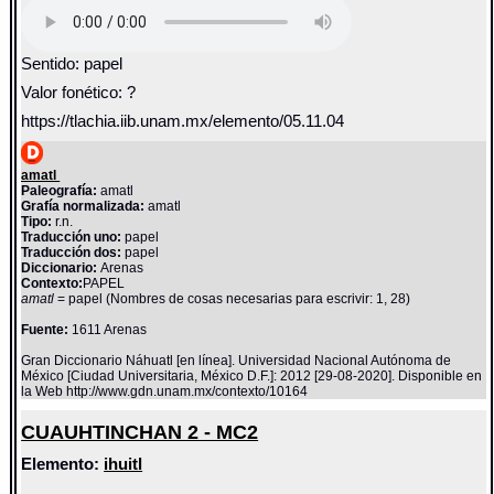
Sentido: papel
Valor fonético: ?
https://tlachia.iib.unam.mx/elemento/05.11.04
amatl
Paleografía:
amatl
Grafía normalizada:
amatl
Tipo:
r.n.
Traducción uno:
papel
Traducción dos:
papel
Diccionario:
Arenas
Contexto:
PAPEL
amatl
= papel (Nombres de cosas necesarias para escrivir: 1, 28)
Fuente:
1611 Arenas
Gran Diccionario Náhuatl [en línea]. Universidad Nacional Autónoma de
México [Ciudad Universitaria, México D.F.]: 2012 [29-08-2020]. Disponible en
la Web http://www.gdn.unam.mx/contexto/10164
CUAUHTINCHAN 2 - MC2
Elemento:
ihuitl