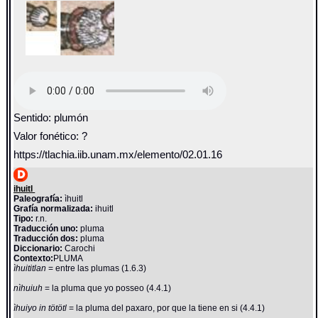
Sentido: plumón
Valor fonético: ?
https://tlachia.iib.unam.mx/elemento/02.01.16
ihuitl
Paleografía:
ìhuitl
Grafía normalizada:
ihuitl
Tipo:
r.n.
Traducción uno:
pluma
Traducción dos:
pluma
Diccionario:
Carochi
Contexto:
PLUMA
ìhuititlan
= entre las plumas (1.6.3)
nìhuiuh
= la pluma que yo posseo (4.4.1)
ìhuiyo in tötötl
= la pluma del paxaro, por que la tiene en si (4.4.1)