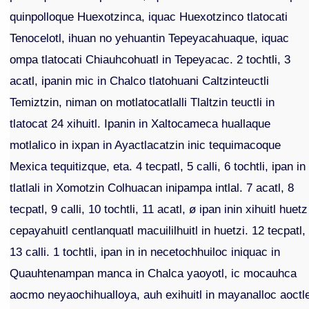
quinpolloque Huexotzinca, iquac Huexotzinco tlatocati
Tenocelotl, ihuan no yehuantin Tepeyacahuaque, iquac
ompa tlatocati Chiauhcohuatl in Tepeyacac. 2 tochtli, 3
acatl, ipanin mic in Chalco tlatohuani Caltzinteuctli
Temiztzin, niman on motlatocatlalli Tlaltzin teuctli in
tlatocat 24 xihuitl. Ipanin in Xaltocameca huallaque
motlalico in ixpan in Ayactlacatzin inic tequimacoque
Mexica tequitizque, eta. 4 tecpatl, 5 calli, 6 tochtli, ipan in
tlatlali in Xomotzin Colhuacan inipampa intlal. 7 acatl, 8
tecpatl, 9 calli, 10 tochtli, 11 acatl, ø ipan inin xihuitl huetz
cepayahuitl centlanquatl macuililhuitl in huetzi. 12 tecpatl,
13 calli. 1 tochtli, ipan in in necetochhuiloc iniquac in
Quauhtenampan manca in Chalca yaoyotl, ic mocauhca
aocmo neyaochihualloya, auh exihuitl in mayanalloc aoctl