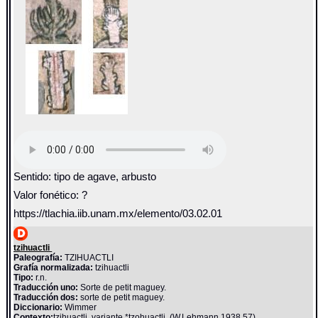
Sentido: tipo de agave, arbusto
Valor fonético: ?
https://tlachia.iib.unam.mx/elemento/03.02.01
tzihuactli
Paleografía:
TZIHUACTLI
Grafía normalizada:
tzihuactli
Tipo:
r.n.
Traducción uno:
Sorte de petit maguey.
Traducción dos:
sorte de petit maguey.
Diccionario:
Wimmer
Contexto:
tzihuactli, variante *tzohuactli. (W.Lehmann 1938,57).