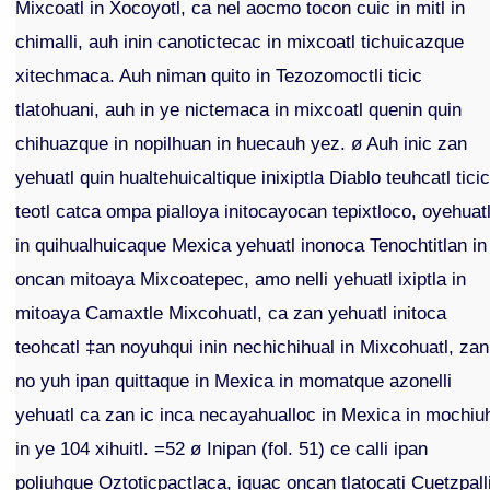
Mixcoatl in Xocoyotl, ca nel aocmo tocon cuic in mitl in
chimalli, auh inin canotictecac in mixcoatl tichuicazque
xitechmaca. Auh niman quito in Tezozomoctli ticic
tlatohuani, auh in ye nictemaca in mixcoatl quenin quin
chihuazque in nopilhuan in huecauh yez. ø Auh inic zan
yehuatl quin hualtehuicaltique inixiptla Diablo teuhcatl tici
teotl catca ompa pialloya initocayocan tepixtloco, oyehuatl
in quihualhuicaque Mexica yehuatl inonoca Tenochtitlan in
oncan mitoaya Mixcoatepec, amo nelli yehuatl ixiptla in
mitoaya Camaxtle Mixcohuatl, ca zan yehuatl initoca
teohcatl ‡an noyuhqui inin nechichihual in Mixcohuatl, zan
no yuh ipan quittaque in Mexica in momatque azonelli
yehuatl ca zan ic inca necayahualloc in Mexica in mochiu
in ye 104 xihuitl. =52 ø Inipan (fol. 51) ce calli ipan
poliuhque Oztoticpactlaca, iquac oncan tlatocati Cuetzpall