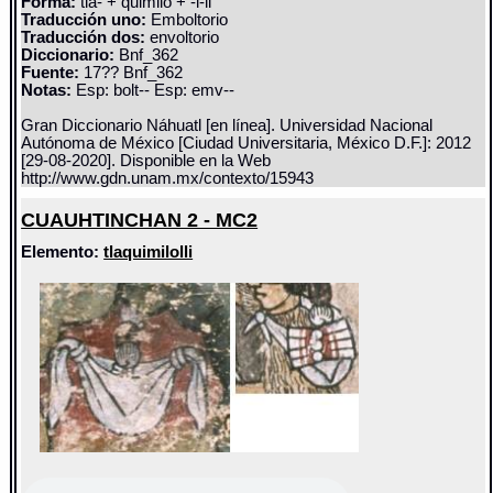
Forma:
tla- + quimilo + -l-li
Traducción uno:
Emboltorio
Traducción dos:
envoltorio
Diccionario:
Bnf_362
Fuente:
17?? Bnf_362
Notas:
Esp: bolt-- Esp: emv--
Gran Diccionario Náhuatl [en línea]. Universidad Nacional
Autónoma de México [Ciudad Universitaria, México D.F.]: 2012
[29-08-2020]. Disponible en la Web
http://www.gdn.unam.mx/contexto/15943
CUAUHTINCHAN 2 - MC2
Elemento:
tlaquimilolli