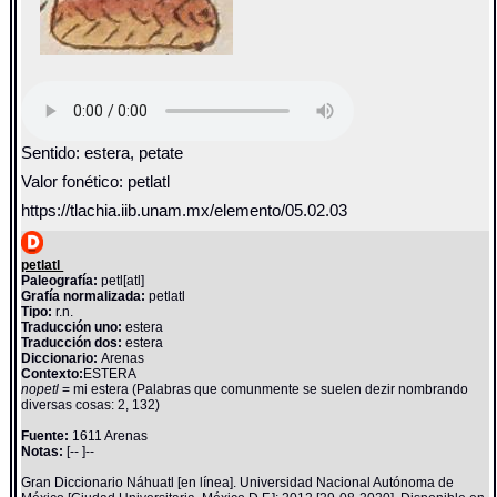
Sentido: estera, petate
Valor fonético: petlatl
https://tlachia.iib.unam.mx/elemento/05.02.03
petlatl
Paleografía:
petl[atl]
Grafía normalizada:
petlatl
Tipo:
r.n.
Traducción uno:
estera
Traducción dos:
estera
Diccionario:
Arenas
Contexto:
ESTERA
nopetl
= mi estera (Palabras que comunmente se suelen dezir nombrando
diversas cosas: 2, 132)
Fuente:
1611 Arenas
Notas:
[-- ]--
Gran Diccionario Náhuatl [en línea]. Universidad Nacional Autónoma de