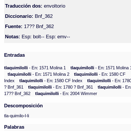
Traducción dos:
envoltorio
Diccionario:
Bnf_362
Fuente:
17?? Bnf_362
Notas:
Esp: bolt-- Esp: emv--
Entradas
tlaquimilolli
- En: 1571 Molina 1
tlaquimilolli
- En: 1571 Molina 
tlaquimilolli
- En: 1571 Molina 2
tlaquimilolli
- En: 1580 CF
Index
tlaquimilolli
- En: 1580 CF Index
tlaquimilolli
- En: 178
? Bnf_361
tlaquimilolli
- En: 1780 ? Bnf_361
tlaquimilolli
- En
17?? Bnf_362
tlaquimilolli
- En: 2004 Wimmer
Descomposición
tla-quimilo-l-li
Palabras