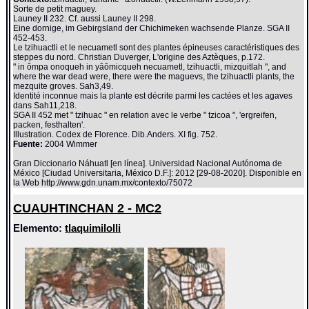
Sorte de petit maguey.
Launey II 232. Cf. aussi Launey II 298.
Eine dornige, im Gebirgsland der Chichimeken wachsende Planze. SGA II
452-453.
Le tzihuactli et le necuametl sont des plantes épineuses caractéristiques des
steppes du nord. Christian Duverger, L'origine des Aztèques, p.172.
" in ômpa onoqueh in yâômicqueh necuametl, tzihuactli, mizquitlah ", and
where the war dead were, there were the maguevs, the tzihuactli plants, the
mezquite groves. Sah3,49.
Identité inconnue mais la plante est décrite parmi les cactées et les agaves
dans Sah11,218.
SGA II 452 met " tzihuac " en relation avec le verbe " tzicoa ", 'ergreifen,
packen, festhalten'.
Illustration. Codex de Florence. Dib.Anders. XI fig. 752.
Fuente:
2004 Wimmer
Gran Diccionario Náhuatl [en línea]. Universidad Nacional Autónoma de
México [Ciudad Universitaria, México D.F.]: 2012 [29-08-2020]. Disponible en
la Web http://www.gdn.unam.mx/contexto/75072
CUAUHTINCHAN 2 - MC2
Elemento:
tlaquimilolli