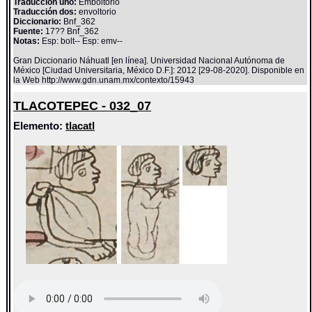
Traducción uno:
Emboltorio
Traducción dos:
envoltorio
Diccionario:
Bnf_362
Fuente:
17?? Bnf_362
Notas:
Esp: bolt-- Esp: emv--
Gran Diccionario Náhuatl [en línea]. Universidad Nacional Autónoma de
México [Ciudad Universitaria, México D.F.]: 2012 [29-08-2020]. Disponible en
la Web http://www.gdn.unam.mx/contexto/15943
TLACOTEPEC - 032_07
Elemento:
tlacatl