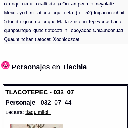
occequi necuiltonalli eta. ø Oncan peuh in ineyolaliz
Mexicayotl inic atlacallaquilli eta. (fol. 52) Inipan in xihuitl
5 tochtli iquac callacque Matlatzinco in Tepeyacactlaca
quinpeuhque iquac tlatocati in Tepeyacac Chiauhcohuatl
Quauhtinchan tlatocati Xochicozcatl
Personajes en Tlachia
TLACOTEPEC - 032_07
Personaje - 032_07_44
Lectura:
tlaquimilolli