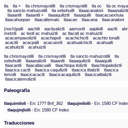
tla
tla +
tla chrismayotilli
tla crismayotilli
tla oc
tla oc may
tla sancto mahuizotilli
tla sebohuilli
tlaaacanaloni
tlaaanaliztl
tlaaantli
tlaaantli +
tlaaaquiliztli
tlaaaquilli
tlaacacuexhuia
tlaacahuepan
tlaacaltemalo
tlaacan
tlaacana
tlaacanaloni
(noch)palli
aachtli
aactiyaliztli
aamoxtli
aapilolli
aaztli
abr
metztli
ac teotl ac mahuiztli
ac tlacatl ac mahuiztli
acacampaxoliztli
acachapoli
acachichictli
acachto tonalli
acacitli
acacpalli
acacuextli
acahualchictli
acahualli
acahuitztli
acahuiztli
tla chrismayotilli
tla crismayotilli
tla sancto mahuizotilli
tla
sebohuilli
tlaaanaliztli
tlaaantli
tlaaaquiliztli
tlaaaquilli
tlaacantli
tlaacatlacualli
tlaachtopa itoliztli
tlaachtopaitoliztli
tlaacica cactli
tlaacica caquiliztli
tlaacica ittaliztli
tlaacica
temolli
tlaacicacactli
tlaacicacaquiliztli
tlaacicaittaliztli
tlaacicatemoliztli
Paleografía
tlaquimiloli
- En: 17?? Bnf_362
tlaqujmilolli
- En: 1580 CF Inde
tlaqujmjlolli
- En: 1580 CF Index
Traducciones