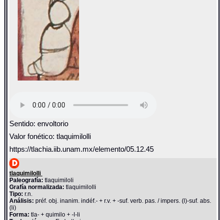
Sentido: envoltorio
Valor fonético: tlaquimilolli
https://tlachia.iib.unam.mx/elemento/05.12.45
tlaquimilolli
Paleografía:
tlaquimiloli
Grafía normalizada:
tlaquimilolli
Tipo:
r.n.
Análisis:
préf. obj. inanim. indéf.- + r.v. + -suf. verb. pas. / impers. (l)-suf. abs.
(li)
Forma:
tla- + quimilo + -l-li