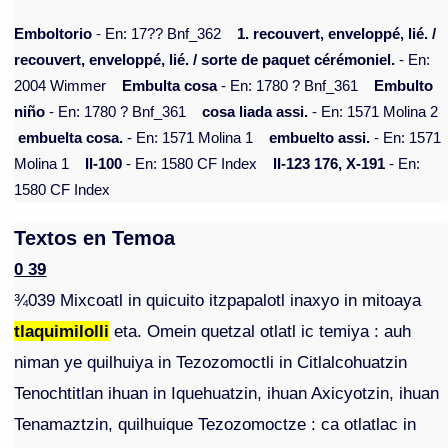
Emboltorio
- En: 17?? Bnf_362
1. recouvert, enveloppé, lié. /
recouvert, enveloppé, lié. / sorte de paquet cérémoniel.
- En:
2004 Wimmer
Embulta cosa
- En: 1780 ? Bnf_361
Embulto
niño
- En: 1780 ? Bnf_361
cosa liada assi.
- En: 1571 Molina 2
embuelta cosa.
- En: 1571 Molina 1
embuelto assi.
- En: 1571
Molina 1
II-100
- En: 1580 CF Index
II-123 176, X-191
- En:
1580 CF Index
Textos en Temoa
0 39
¾039 Mixcoatl in quicuito itzpapalotl inaxyo in mitoaya
tlaquimilolli
eta. Omein quetzal otlatl ic temiya : auh
niman ye quilhuiya in Tezozomoctli in Citlalcohuatzin
Tenochtitlan ihuan in Iquehuatzin, ihuan Axicyotzin, ihuan
Tenamaztzin, quilhuique Tezozomoctze : ca otlatlac in