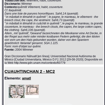
Traducción dos:
vêtement, habit, couverture.
Diccionario:
Wimmer
Contexto:
quêmitl
Vêtement, habit, couverture.
Cf. tlaquêmitl.
Dans une liste de parures honorifiques. Sah6,14 (quemjtl).
" in mâxtlatl in tilmahtli in quêmitl ", le pagne, le manteau, le vêtement - the
breech clout, the cape, the vestment. Sah6,73 (quemjtl).
" in mâxtlatl in tilmahtli in cuâchtli in quêmitl ", le pagne, le manteau, la grande
couverture, le manteau - the breech clouts, the capes, the large cotton capes,
the clothing. Sah6,106 (quemjtl).
Allem., mit 'quêmitl', 'Gewand' bezeichneten die Mexikaner eine Art Decke, in
der Regel aus mehr oder minder kostbaren Federn gefertigt, die den Idolen
von vorn um den Hals gebunden wurden, daher von den Spaniern
gewöhnlich 'delantal' genannt. SGA 1 225.
Form: nom d'objet sur quêmi.
Fuente:
2004 Wimmer
Gran Diccionario Náhuatl [en línea]. Universidad Nacional Autónoma de
México [Ciudad Universitaria, México D.F.]: 2012 [29-08-2020]. Disponible en
la Web http://www.gdn.unam.mx/contexto/60779
CUAUHTINCHAN 2 - MC2
Elemento:
amatl