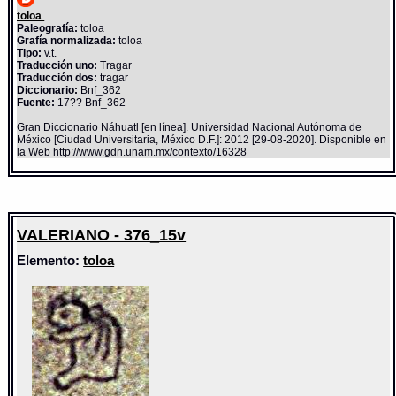
toloa
Paleografía:
toloa
Grafía normalizada:
toloa
Tipo:
v.t.
Traducción uno:
Tragar
Traducción dos:
tragar
Diccionario:
Bnf_362
Fuente:
17?? Bnf_362
Gran Diccionario Náhuatl [en línea]. Universidad Nacional Autónoma de
México [Ciudad Universitaria, México D.F.]: 2012 [29-08-2020]. Disponible en
la Web http://www.gdn.unam.mx/contexto/16328
VALERIANO - 376_15v
Elemento:
toloa