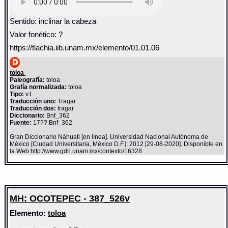
Sentido: inclinar la cabeza
Valor fonético: ?
https://tlachia.iib.unam.mx/elemento/01.01.06
toloa
Paleografía:
toloa
Grafía normalizada:
toloa
Tipo:
v.t.
Traducción uno:
Tragar
Traducción dos:
tragar
Diccionario:
Bnf_362
Fuente:
17?? Bnf_362
Gran Diccionario Náhuatl [en línea]. Universidad Nacional Autónoma de
México [Ciudad Universitaria, México D.F.]: 2012 [29-08-2020]. Disponible en
la Web http://www.gdn.unam.mx/contexto/16328
MH: OCOTEPEC - 387_526v
Elemento:
toloa