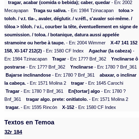
tragar, acabar (comida o bebida); caber, quedar
- En: 2002
Mecayapan
Traga su saliva.
- En: 1984 Tzinacapan
toloa >
toloh. / v.t. tla-., avaler, déglutir. / v.réfl., s'avaler soi-même. /
tôloa > tôloh. / v.i., courber la tête, éventuellement en signe de
soumission. / toloa. / botanique, datura aussi appelée
stramoine ou herbe à taupe.
- En: 2004 Wimmer
X-47 141 152
158, XI-147 212(2)
- En: 1580 CF Index
Agachar (la cabeza)
-
En: 1984 Tzinacapan
Tragar
- En: 17?? Bnf_362
Ynclinarse ô
postrarse
- En: 17?? Bnf_362
Ynclinarse
- En: 1780 ? Bnf_361
Bajarse inclinandose
- En: 1780 ? Bnf_361
abaxar, o inclinar
la cabeça.
- En: 1571 Molina 2
tragar
- En: 1645 Carochi
Tragar
- En: 1780 ? Bnf_361
En[tortar] algo
- En: 1780 ?
Bnf_361
tragar algo. prete: onitlatolo.
- En: 1571 Molina 2
tragar.
- En: 1595 Rincón
X-152
- En: 1580 CF Index
Textos en Temoa
32r 184