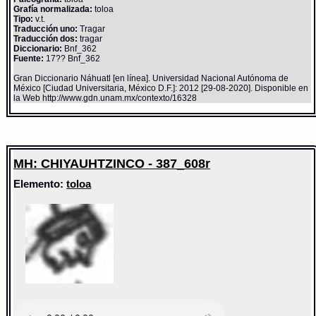
Grafía normalizada:
toloa
Tipo:
v.t.
Traducción uno:
Tragar
Traducción dos:
tragar
Diccionario:
Bnf_362
Fuente:
17?? Bnf_362
Gran Diccionario Náhuatl [en línea]. Universidad Nacional Autónoma de
México [Ciudad Universitaria, México D.F.]: 2012 [29-08-2020]. Disponible en
la Web http://www.gdn.unam.mx/contexto/16328
MH: CHIYAUHTZINCO - 387_608r
Elemento:
toloa