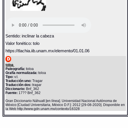
Sentido: inclinar la cabeza
Valor fonético: tolo
https://tlachia.iib.unam.mx/elemento/01.01.06
toloa
Paleografía:
toloa
Grafía normalizada:
toloa
Tipo:
v.t.
Traducción uno:
Tragar
Traducción dos:
tragar
Diccionario:
Bnf_362
Fuente:
17?? Bnf_362
Gran Diccionario Náhuatl [en línea]. Universidad Nacional Autónoma de
México [Ciudad Universitaria, México D.F.]: 2012 [29-08-2020]. Disponible en
la Web http://www.gdn.unam.mx/contexto/16328