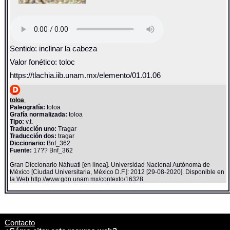
Sentido: inclinar la cabeza
Valor fonético: toloc
https://tlachia.iib.unam.mx/elemento/01.01.06
toloa
Paleografía:
toloa
Grafía normalizada:
toloa
Tipo:
v.t.
Traducción uno:
Tragar
Traducción dos:
tragar
Diccionario:
Bnf_362
Fuente:
17?? Bnf_362
Gran Diccionario Náhuatl [en línea]. Universidad Nacional Autónoma de
México [Ciudad Universitaria, México D.F.]: 2012 [29-08-2020]. Disponible en
la Web http://www.gdn.unam.mx/contexto/16328
Contacto