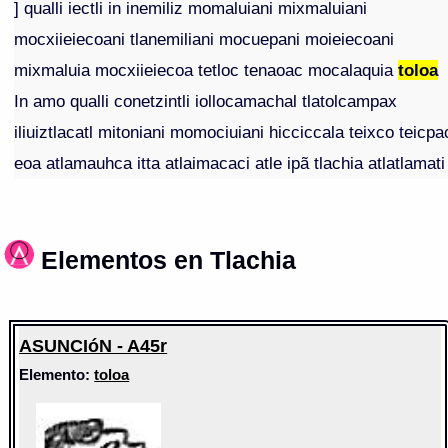
] qualli iectli in inemiliz momaluiani mixmaluiani
mocxiieiecoani tlanemiliani mocuepani moieiecoani
mixmaluia mocxiieiecoa tetloc tenaoac mocalaquia
toloa
In amo qualli conetzintli iollocamachal tlatolcampax
iliuiztlacatl mitoniani momociuiani hicciccala teixco teicpa
eoa atlamauhca itta atlaimacaci atle ipã tlachia atlatlamati
Elementos en Tlachia
ASUNCIóN - A45r
Elemento:
toloa