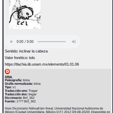
Sentido: inclinar la cabeza
Valor fonético: tolo
https://tlachia.iib.unam.mx/elemento/01.01.06
toloa
Paleografía:
toloa
Grafía normalizada:
toloa
Tipo:
v.t.
Traducción uno:
Tragar
Traducción dos:
tragar
Diccionario:
Bnf_362
Fuente:
17?? Bnf_362
Gran Diccionario Náhuatl [en línea]. Universidad Nacional Autónoma de
México [Ciudad Universitaria, México D.F.]: 2012 [29-08-2020]. Disponible en