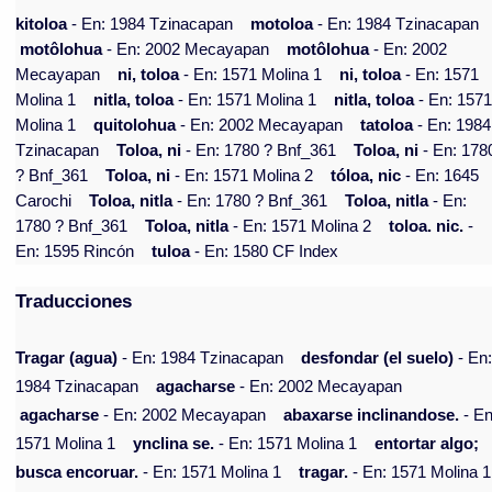
kitoloa
- En: 1984 Tzinacapan
motoloa
- En: 1984 Tzinacapan
motôlohua
- En: 2002 Mecayapan
motôlohua
- En: 2002
Mecayapan
ni, toloa
- En: 1571 Molina 1
ni, toloa
- En: 1571
Molina 1
nitla, toloa
- En: 1571 Molina 1
nitla, toloa
- En: 157
Molina 1
quitolohua
- En: 2002 Mecayapan
tatoloa
- En: 1984
Tzinacapan
Toloa, ni
- En: 1780 ? Bnf_361
Toloa, ni
- En: 178
? Bnf_361
Toloa, ni
- En: 1571 Molina 2
tóloa, nic
- En: 1645
Carochi
Toloa, nitla
- En: 1780 ? Bnf_361
Toloa, nitla
- En:
1780 ? Bnf_361
Toloa, nitla
- En: 1571 Molina 2
toloa. nic.
-
En: 1595 Rincón
tuloa
- En: 1580 CF Index
Traducciones
Tragar (agua)
- En: 1984 Tzinacapan
desfondar (el suelo)
- En
1984 Tzinacapan
agacharse
- En: 2002 Mecayapan
agacharse
- En: 2002 Mecayapan
abaxarse inclinandose.
- En
1571 Molina 1
ynclina se.
- En: 1571 Molina 1
entortar algo;
busca encoruar.
- En: 1571 Molina 1
tragar.
- En: 1571 Molina 1