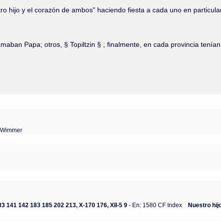
tro hijo y el corazón de ambos" haciendo fiesta a cada uno en particula
ban Papa; otros, § Topiltzin § ; finalmente, en cada provincia tenían 
4 Wimmer
-74 83 141 142 183 185 202 213, X-170 176, XII-5 9
- En: 1580 CF Index
Nuestro hij