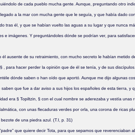
guiéndolo de cada pueblo mucha gente. Aunque, preguntando otro indio v
a llegado a la mar con mucha gente que le seguía, y que había dado c
ado tras él, y que se habían vuelto las aguas a su lugar y que nunca m
ces e imágenes. Y preguntándoles dónde se podrían ver, para satisfac
ando él ausente de su retraimiento, con mucho secreto le habían metido
 , para hacer perder la opinión que de él se tenía, y de sus discípulos
reguntéle dónde saben o han oído que aportó. Aunque me dijo algunas co
ben que fue a dar aviso a sus hijos los españoles de esta tierra, y que
nidad era § Topiltzin, § con el cual nombre se aderezaba y vestía una
 dalmática, con unas flecaduras verdes por orla, una corona de ricas pl
bezote de una piedra azul. (T.I, p. 31)
dre" que quiere decir Tota, para que sepamos que reverenciaban al padre