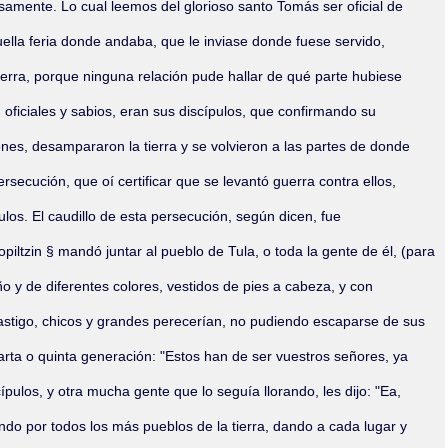
iosamente. Lo cual leemos del glorioso santo Tomás ser oficial de
ella feria donde andaba, que le inviase donde fuese servido,
 tierra, porque ninguna relación pude hallar de qué parte hubiese
oficiales y sabios, eran sus discípulos, que confirmando su
ones, desampararon la tierra y se volvieron a las partes de donde
rsecución, que oí certificar que se levantó guerra contra ellos,
los. El caudillo de esta persecución, según dicen, fue
piltzin § mandó juntar al pueblo de Tula, o toda la gente de él, (para
ño y de diferentes colores, vestidos de pies a cabeza, y con
castigo, chicos y grandes perecerían, no pudiendo escaparse de sus
cuarta o quinta generación: "Estos han de ser vuestros señores, ya
pulos, y otra mucha gente que lo seguía llorando, les dijo: "Ea,
 por todos los más pueblos de la tierra, dando a cada lugar y