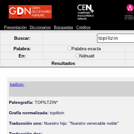
Presentación
Diccionarios
Búsquedas
Créditos
Buscar:
Palabra:
Palabra exacta
En:
Náhuatl
Resultados
topiltzin
Paleografía:
TOPILTZIN*
Grafía normalizada:
topiltzin
Traducción uno:
Nuestro hijo. "Nuestro venerable noble"
Traducción dos: