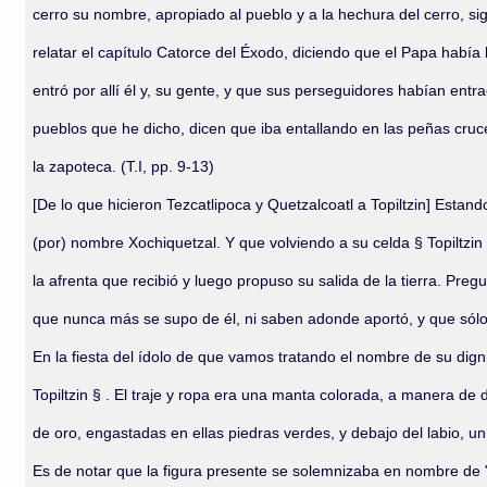
cerro su nombre, apropiado al pueblo y a la hechura del cerro, si
relatar el capítulo Catorce del Éxodo, diciendo que el Papa habí
entró por allí él y, su gente, y que sus perseguidores habían entr
pueblos que he dicho, dicen que iba entallando en las peñas cru
la zapoteca. (T.I, pp. 9-13)
[De lo que hicieron Tezcatlipoca y Quetzalcoatl a Topiltzin] Est
(por) nombre Xochiquetzal. Y que volviendo a su celda § Topiltzin §
la afrenta que recibió y luego propuso su salida de la tierra. P
que nunca más se supo de él, ni saben adonde aportó, y que sólo sa
En la fiesta del ídolo de que vamos tratando el nombre de su dig
Topiltzin § . El traje y ropa era una manta colorada, a manera de
de oro, engastadas en ellas piedras verdes, y debajo del labio, un 
Es de notar que la figura presente se solemnizaba en nombre de "pa