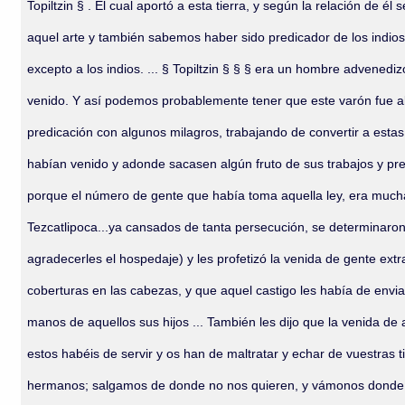
Topiltzin § . El cual aportó a esta tierra, y según la relación de 
aquel arte y también sabemos haber sido predicador de los indios
excepto a los indios. ... § Topiltzin § § § era un hombre advenedi
venido. Y así podemos probablemente tener que este varón fue alg
predicación con algunos milagros, trabajando de convertir a estas
habían venido y adonde sacasen algún fruto de sus trabajos y predi
porque el número de gente que había toma aquella ley, era mucha, 
Tezcatlipoca...ya cansados de tanta persecución, se determinaron a
agradecerles el hospedaje) y les profetizó la venida de gente extra
coberturas en las cabezas, y que aquel castigo les había de envi
manos de aquellos sus hijos ... También les dijo que la venida de a
estos habéis de servir y os han de maltratar y echar de vuestras t
hermanos; salgamos de donde no nos quieren, y vámonos donde te