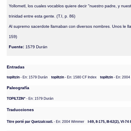
Yollometl, los cuales vocablos quiere decir "nuestro padre, y nues
trinidad entre esta gente. (T.I, p. 86)
Al supremo sacerdote llamaban con diversos nombres. Unos le llama
159)
Fuente:
1579 Durán
Entradas
topiltzin
- En: 1579 Durán
topiltzin
- En: 1580 CF Index
topiltzin
- En: 200
Paleografía
TOPILTZIN*
- En: 1579 Durán
Traducciones
Titre porté par Quetzalcoatl.
- En: 2004 Wimmer
I-69, II-175, III-62(2), VI