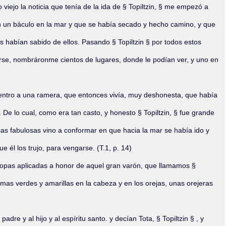
iejo la noticia que tenía de la ida de § Topiltzin, § me empezó a
on un báculo en la mar y que se había secado y hecho camino, y que
ás habían sabido de ellos. Pasando § Topiltzin § por todos estos
erse, nombráronme cientos de lugares, donde le podían ver, y uno en
 dentro a una ramera, que entonces vivía, muy deshonesta, que había
. De lo cual, como era tan casto, y honesto § Topiltzin, § fue grande
sas fabulosas vino a conformar en que hacia la mar se había ido y
 él los trujo, para vengarse. (T.1, p. 14)
s ropas aplicadas a honor de aquel gran varón, que llamamos §
umas verdes y amarillas en la cabeza y en los orejas, unas orejeras
 y al hijo y al espíritu santo. y decían Tota, § Topiltzin § , y