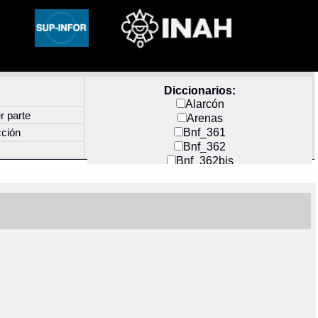
Diccionarios:
Alarcón
r parte
Arenas
Bnf_361
cción
Bnf_362
Bnf_362bis
Carochi
CF_INDEX
Clavijero
Cortés y Zedeño
Docs_México
Durán
Guerra
Mecayapan
Molina_1
Molina_2
Olmos_G