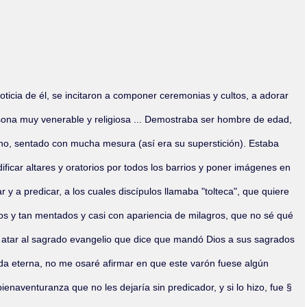
Olmos_V
Paredes
Rincón
Sahagún Escolio
Tezozomoc
Tzinacapan
Wimmer
oticia de él, se incitaron a componer ceremonias y cultos, a adorar
persona muy venerable y religiosa ... Demostraba ser hombre de edad,
llano, sentado con mucha mesura (así era su superstición). Estaba
ficar altares y oratorios por todos los barrios y poner imágenes en
 y a predicar, a los cuales discípulos llamaba "tolteca", que quiere
dios y tan mentados y casi con apariencia de milagros, que no sé qué
era atar al sagrado evangelio que dice que mandó Dios a sus sagrados
ida eterna, no me osaré afirmar en que este varón fuese algún
naventuranza que no les dejaría sin predicador, y si lo hizo, fue §