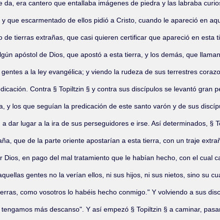
él se da, era cantero que entallaba imágenes de piedra y las labraba cur
 y que escarmentado de ellos pidió a Cristo, cuando le apareció en aqu
zo de tierras extrañas, que casi quieren certificar que apareció en esta
ún apóstol de Dios, que apostó a esta tierra, y los demás, que llaman 
 gentes a la ley evangélica; y viendo la rudeza de sus terrestres coraz
cación. Contra § Topiltzin § y contra sus discípulos se levantó gran pe
y los que seguían la predicación de este santo varón y de sus discípu
 dar lugar a la ira de sus perseguidores e irse. Así determinados, § To
ña, que de la parte oriente apostarían a esta tierra, con un traje extra
ar Dios, en pago del mal tratamiento que le habían hecho, con el cual 
quellas gentes no la verían ellos, ni sus hijos, ni sus nietos, sino su 
ierras, como vosotros lo habéis hecho conmigo." Y volviendo a sus discí
ngamos más descanso". Y así empezó § Topiltzin § a caminar, pasando