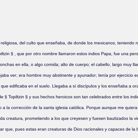
a religiosa, del culto que enseñaba, de donde los mexicanos, teniendo n
§ Topiltzin § , que por otro nombre llamaron estos indios Papa, fue una 
s ronchas en ella, o algo comida; alto de cuerpo; el cabello, largo muy 
aba ver; era hombre muy abstinente y ayunador; tenía por ejercicio edi
que edificaba en el suelo. Llegaba a sí discípulos y los enseñaba a orar
 de § Topiltzin § y sus hechos heroicos son tan celebrados entre los in
eto a la corrección de la santa iglesia católica. Porque aunque me qui
da creatura, prometiendo a los que creyesen y fuesen bautizados la v
r que, pues estas eran creaturas de Dios racionales y capaces de la bie