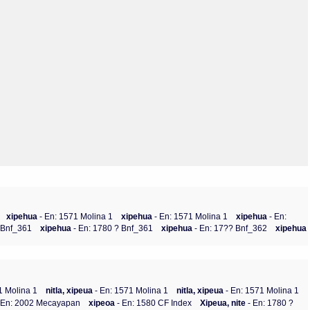
Olmos_V
Paredes
Rincón
Sahagún Escolio
Tezozomoc
Tzinacapan
Wimmer
xipehua
- En: 1571 Molina 1
xipehua
- En: 1571 Molina 1
xipehua
- En:
? Bnf_361
xipehua
- En: 1780 ? Bnf_361
xipehua
- En: 17?? Bnf_362
xipehua
1 Molina 1
nitla, xipeua
- En: 1571 Molina 1
nitla, xipeua
- En: 1571 Molina 1
 En: 2002 Mecayapan
xipeoa
- En: 1580 CF Index
Xipeua, nite
- En: 1780 ?