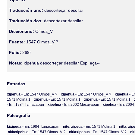
Traducción uno:
descorteçar desollar
Traducción dos:
descortezar desollar
Diccionario:
Olmos_V
Fuente:
1547 Olmos_V ?
Folio:
269r
Notas:
xipehua descorteçar desollar Esp: eça--
Entradas
xipehua
- En: 1547 Olmos_V ?
xipehua
- En: 1547 Olmos_V ?
xipehua
- E
1571 Molina 1
xipehua
- En: 1571 Molina 1
xipehua
- En: 1571 Molina 1
- En: 1984 Tzinacapan
xipehua
- En: 2002 Mecayapan
xipehua
- En: 200
Paleografía
kixipeua
- En: 1984 Tzinacapan
nite, xipeua
- En: 1571 Molina 1
nitla, xip
nitlaxipehua
- En: 1547 Olmos_V ?
nitlaxipehua
- En: 1547 Olmos_V ?
ni