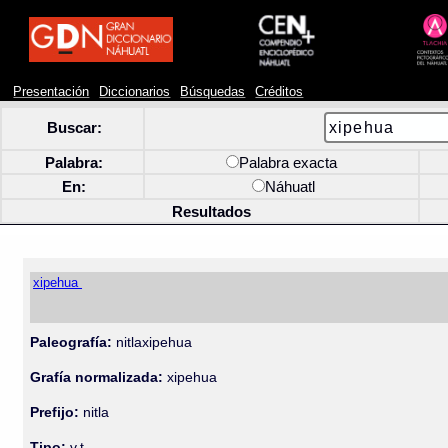
Presentación
Diccionarios
Búsquedas
Créditos
Buscar:
Palabra:
Palabra exacta
En:
Náhuatl
Resultados
xipehua
Paleografía:
nitlaxipehua
Grafía normalizada:
xipehua
Prefijo:
nitla
Tipo:
v.t.