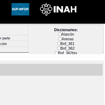
Diccionarios:
Alarcón
r parte
Arenas
Bnf_361
cción
Bnf_362
Bnf_362bis
Carochi
CF_INDEX
Clavijero
Cortés y Zedeño
Docs_México
Durán
Guerra
Mecayapan
Molina_1
Molina_2
Olmos_G