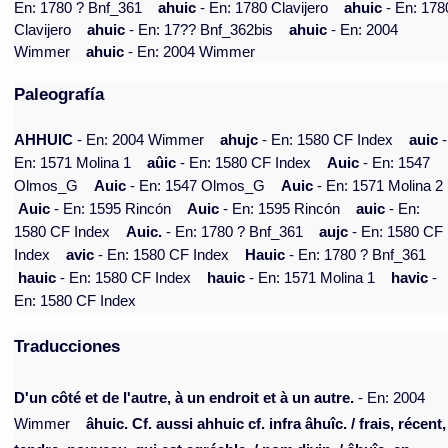
En: 1780 ? Bnf_361
ahuic
- En: 1780 Clavijero
ahuic
- En: 178
Clavijero
ahuic
- En: 17?? Bnf_362bis
ahuic
- En: 2004
Wimmer
ahuic
- En: 2004 Wimmer
Paleografía
AHHUIC
- En: 2004 Wimmer
ahujc
- En: 1580 CF Index
auic
-
En: 1571 Molina 1
aûic
- En: 1580 CF Index
Auic
- En: 1547
Olmos_G
Auic
- En: 1547 Olmos_G
Auic
- En: 1571 Molina 2
Auic
- En: 1595 Rincón
Auic
- En: 1595 Rincón
auic
- En:
1580 CF Index
Auic.
- En: 1780 ? Bnf_361
aujc
- En: 1580 CF
Index
avic
- En: 1580 CF Index
Hauic
- En: 1780 ? Bnf_361
hauic
- En: 1580 CF Index
hauic
- En: 1571 Molina 1
havic
-
En: 1580 CF Index
Traducciones
D'un côté et de l'autre, à un endroit et à un autre.
- En: 2004
Wimmer
âhuic. Cf. aussi ahhuic cf. infra âhuîc. / frais, récent,