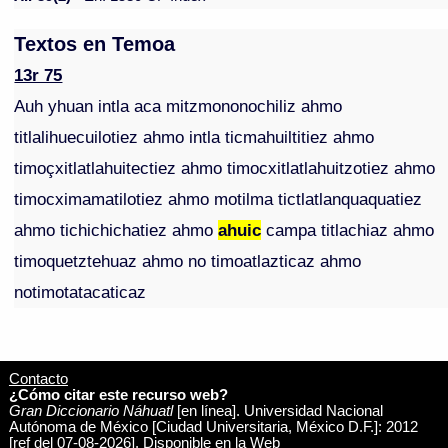
Textos en Temoa
13r 75
Auh yhuan intla aca mitzmononochiliz ahmo
titlalihuecuilotiez ahmo intla ticmahuiltitiez ahmo
timoçxitlatlahuitectiez ahmo timocxitlatlahuitzotiez ahmo
timocximamatilotiez ahmo motilma tictlatlanquaquatiez
ahmo tichichichatiez ahmo
ahuic
campa titlachiaz ahmo
timoquetztehuaz ahmo no timoatlazticaz ahmo
notimotatacaticaz
Contacto
¿Cómo citar este recurso web?
Gran Diccionario Náhuatl
[en línea]. Universidad Nacional
Autónoma de México [Ciudad Universitaria, México D.F.]: 2012
[ref del 07-08-2026]. Disponible en la Web