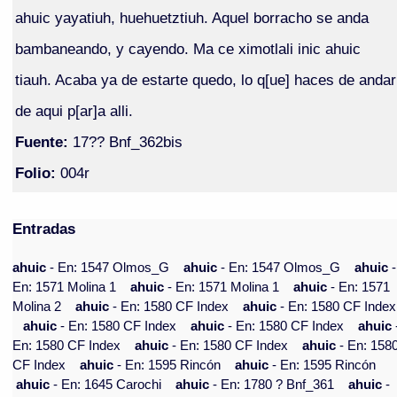
ahuic yayatiuh, huehuetztiuh. Aquel borracho se anda
bambaneando, y cayendo. Ma ce ximotlali inic ahuic
tiauh. Acaba ya de estarte quedo, lo q[ue] haces de andar
de aqui p[ar]a alli.
Fuente:
17?? Bnf_362bis
Folio:
004r
Entradas
ahuic
- En: 1547 Olmos_G
ahuic
- En: 1547 Olmos_G
ahuic
-
En: 1571 Molina 1
ahuic
- En: 1571 Molina 1
ahuic
- En: 1571
Molina 2
ahuic
- En: 1580 CF Index
ahuic
- En: 1580 CF Index
ahuic
- En: 1580 CF Index
ahuic
- En: 1580 CF Index
ahuic
En: 1580 CF Index
ahuic
- En: 1580 CF Index
ahuic
- En: 158
CF Index
ahuic
- En: 1595 Rincón
ahuic
- En: 1595 Rincón
ahuic
- En: 1645 Carochi
ahuic
- En: 1780 ? Bnf_361
ahuic
-