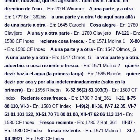
tendre, nouveau, qui est agréable. / nom divin. / âhuîc, en
direction de l'eau.
- En: 2004 Wimmer
A una parte, y a otra
-
En: 17?? Bnf_362bis
a una parte y a otra / de aquí para allá /
de una parte a otra
- En: 1645 Carochi
Cosa alegre
- En: 1780
Clavijero
A una y a otra parte
- En: 1780 Clavijero
IV-121
- En
1580 CF Index
reziente cosa fresca.
- En: 1571 Molina 1
X-80
- En: 1580 CF Index
A una parte y a otra
- En: 1547 Olmos_G
A una parte y a otra
- En: 1547 Olmos_G
a vna parte y a otra.
aduerbio. o cosa reziente o fresca.
- En: 1571 Molina 2
quiere
dezir hazia el agua (la primera larga)
- En: 1595 Rincón
quier
dezir por aca y por alla indeterminadamente (salto en la
primera)
- En: 1595 Rincón
X-32 56(2) 81 103(3)
- En: 1580 CF
Index
Reciente cosa fresca.
- En: 1780 ? Bnf_361
I-21, II-75
88 110, VI-3
- En: 1580 CF Index
I-49(2), III-36, IV-7 12 35, VI-7
51 81 101 122, XI-51 70 71 80 81 88, XII-47 62 86 113 114
- En:
1580 CF Index
Fresco reciente
- En: 1780 ? Bnf_361
III-37
-
En: 1580 CF Index
fresco reziente.
- En: 1571 Molina 1
XI-7,
XII-39(2)
- En: 1580 CF Index