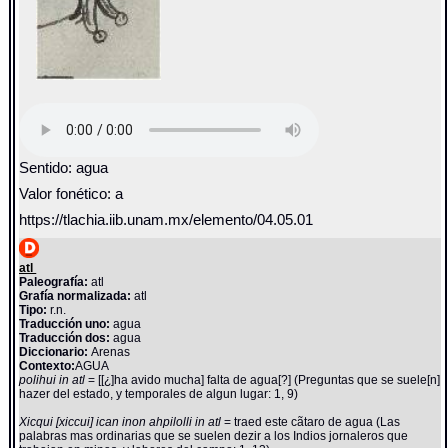
Sentido: agua
Valor fonético: a
https://tlachia.iib.unam.mx/elemento/04.05.01
atl
Paleografía:
atl
Grafía normalizada:
atl
Tipo:
r.n.
Traducción uno:
agua
Traducción dos:
agua
Diccionario:
Arenas
Contexto:
AGUA
polihui in atl
= [[¿]ha avido mucha] falta de agua[?] (Preguntas que se suele[n]
hazer del estado, y temporales de algun lugar: 1, 9)
Xicqui [xiccui] ican inon ahpilolli in atl
= traed este cãtaro de agua (Las
palabras mas ordinarias que se suelen dezir a los Indios jornaleros que