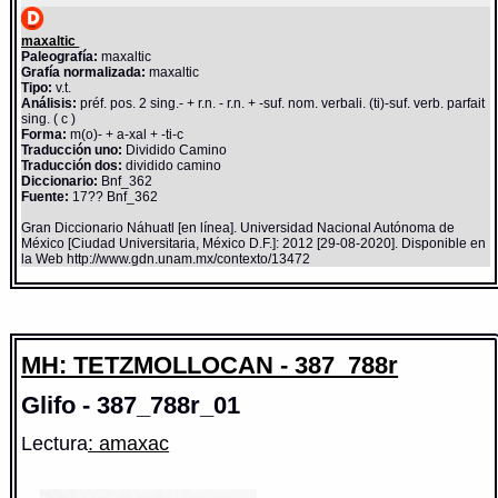
maxaltic
Paleografía:
maxaltic
Grafía normalizada:
maxaltic
Tipo:
v.t.
Análisis:
préf. pos. 2 sing.- + r.n. - r.n. + -suf. nom. verbali. (ti)-suf. verb. parfait
sing. ( c )
Forma:
m(o)- + a-xal + -ti-c
Traducción uno:
Dividido Camino
Traducción dos:
dividido camino
Diccionario:
Bnf_362
Fuente:
17?? Bnf_362
Gran Diccionario Náhuatl [en línea]. Universidad Nacional Autónoma de
México [Ciudad Universitaria, México D.F.]: 2012 [29-08-2020]. Disponible en
la Web http://www.gdn.unam.mx/contexto/13472
MH: TETZMOLLOCAN - 387_788r
Glifo - 387_788r_01
Lectura
: amaxac