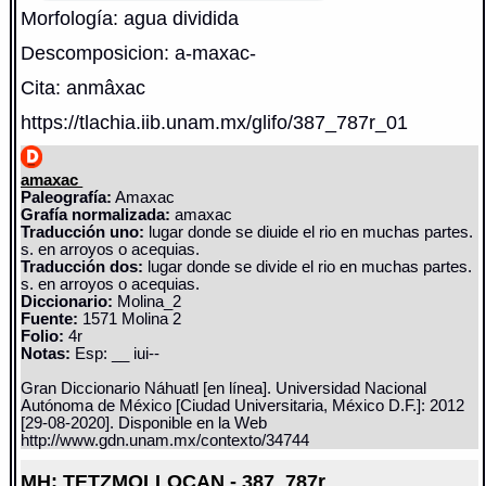
Morfología: agua dividida
Descomposicion: a-maxac-
Cita: anmâxac
https://tlachia.iib.unam.mx/glifo/387_787r_01
amaxac
Paleografía:
Amaxac
Grafía normalizada:
amaxac
Traducción uno:
lugar donde se diuide el rio en muchas partes.
s. en arroyos o acequias.
Traducción dos:
lugar donde se divide el rio en muchas partes.
s. en arroyos o acequias.
Diccionario:
Molina_2
Fuente:
1571 Molina 2
Folio:
4r
Notas:
Esp: __ iui--
Gran Diccionario Náhuatl [en línea]. Universidad Nacional
Autónoma de México [Ciudad Universitaria, México D.F.]: 2012
[29-08-2020]. Disponible en la Web
http://www.gdn.unam.mx/contexto/34744
MH: TETZMOLLOCAN - 387_787r