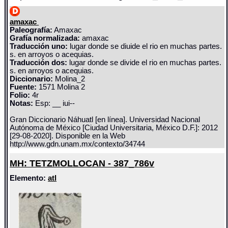
amaxac
Paleografía:
Amaxac
Grafía normalizada:
amaxac
Traducción uno:
lugar donde se diuide el rio en muchas partes.
s. en arroyos o acequias.
Traducción dos:
lugar donde se divide el rio en muchas partes.
s. en arroyos o acequias.
Diccionario:
Molina_2
Fuente:
1571 Molina 2
Folio:
4r
Notas:
Esp: __ iui--
Gran Diccionario Náhuatl [en línea]. Universidad Nacional
Autónoma de México [Ciudad Universitaria, México D.F.]: 2012
[29-08-2020]. Disponible en la Web
http://www.gdn.unam.mx/contexto/34744
MH: TETZMOLLOCAN - 387_786v
Elemento:
atl