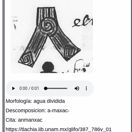
Morfología: agua dividida
Descomposicion: a-maxac-
Cita: anmanxac
https://tlachia.iib.unam.mx/glifo/387_786v_01