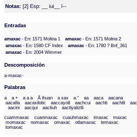
Notas:
[2] Esp: __ iui__ í--
Entradas
amaxac
- En: 1571 Molina 1
amaxac
- En: 1571 Molina 2
amaxac
- En: 1580 CF Index
amaxac
- En: 1780 ? Bnf_361
amaxac
- En: 2004 Wimmer
Descomposición
a-maxac-
Palabras
a
a +
a a a
Â ihuan
a xax
a.°
aa
aaca
aacana
aacatla
aacaxilotic
aaccayotl
aachcui
aachti
aachtli
aac
aacini
aacqui
aactiuh
aactiyaliztli
cuammaxac
cuanmaxac
cuauhmaxac
imaxac
maxac
momaxac
nomaxac
omaxac
otlamaxac
temaxac
tomaxac