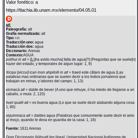
Valor fonético: a
https://tlachia.iib.unam.mx/elemento/04.05.01
atl
Paleografía:
atl
Grafía normalizada:
atl
Tipo:
r.n.
Traducción uno:
agua
Traducción dos:
agua
Diccionario:
Arenas
Contexto:
AGUA
polihui in atl
= [[¿]ha avido mucha] falta de agua[?] (Preguntas que se suele[n]
hazer del estado, y temporales de algun lugar: 1, 9)
Xicqui [xiccui] ican inon ahpilolli in atl
= traed este cãtaro de agua (Las
palabras mas ordinarias que se suelen dezir a los Indios jornaleros que
trabajan en minas, y labores del campo: 1, 13)
xicmacà atl
= dalde de bever (A uno que rehuye, ò ha miedo de llegarse a un
caballo, o mula: 2, 120)
huel qualli atl
= es buena agua (Lo que se suele dezir alabando alguna cosa:
1, 80)
xiquinmaca atl
= daldes agua (Palabras que comunmente suele dezir el amo
al moço, quando le dexa en guardia de la casa: 1, 18)
Fuente:
1611 Arenas
Gran Diccionario Náhuatl [en línea]. Universidad Nacional Autónoma de