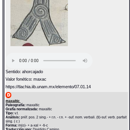
Sentido: ahorcajado
Valor fonético: maxac
https://tlachia.iib.unam.mx/elemento/07.01.14
maxaltic
Paleografía:
maxaltic
Grafía normalizada:
maxaltic
Tipo:
v.t.
Análisis:
préf. pos. 2 sing.- + r.n. - r.n. + -suf. nom. verbali. (ti)-suf. verb. parfait
sing. ( c )
Forma:
m(o)- + a-xal + -ti-c
Traducción uno:
Dividido Camino