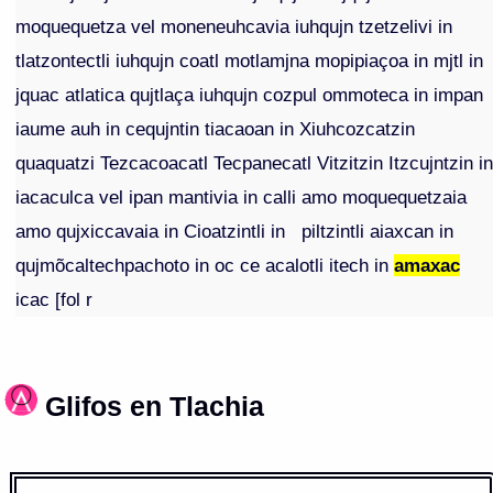
moquequetza vel moneneuhcavia iuhqujn tzetzelivi in
tlatzontectli iuhqujn coatl motlamjna mopipiaçoa in mjtl in
jquac atlatica qujtlaça iuhqujn cozpul ommoteca in impan
iaume auh in cequjntin tiacaoan in Xiuhcozcatzin
quaquatzi Tezcacoacatl Tecpanecatl Vitzitzin Itzcujntzin i
iacaculca vel ipan mantivia in calli amo moquequetzaia
amo qujxiccavaia in Cioatzintli in piltzintli aiaxcan in
qujmõcaltechpachoto in oc ce acalotli itech in
amaxac
icac [fol r
Glifos en Tlachia