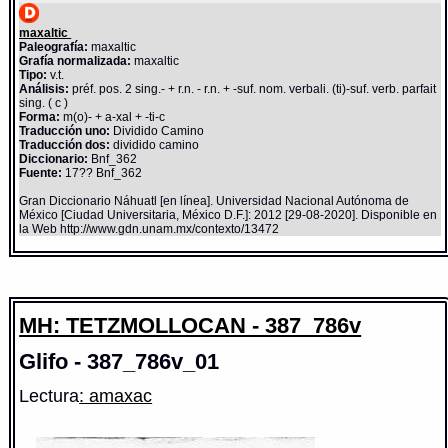
maxaltic
Paleografía:
maxaltic
Grafía normalizada:
maxaltic
Tipo:
v.t.
Análisis:
préf. pos. 2 sing.- + r.n. - r.n. + -suf. nom. verbali. (ti)-suf. verb. parfait
sing. ( c )
Forma:
m(o)- + a-xal + -ti-c
Traducción uno:
Dividido Camino
Traducción dos:
dividido camino
Diccionario:
Bnf_362
Fuente:
17?? Bnf_362
Gran Diccionario Náhuatl [en línea]. Universidad Nacional Autónoma de
México [Ciudad Universitaria, México D.F.]: 2012 [29-08-2020]. Disponible en
la Web http://www.gdn.unam.mx/contexto/13472
MH: TETZMOLLOCAN - 387_786v
Glifo - 387_786v_01
Lectura
: amaxac