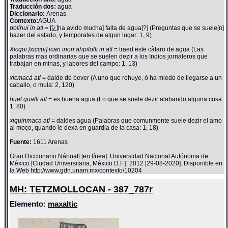
Traducción dos:
agua
Diccionario:
Arenas
Contexto:
AGUA
polihui in atl
= [[¿]ha avido mucha] falta de agua[?] (Preguntas que se suele[n]
hazer del estado, y temporales de algun lugar: 1, 9)
Xicqui [xiccui] ican inon ahpilolli in atl
= traed este cãtaro de agua (Las
palabras mas ordinarias que se suelen dezir a los Indios jornaleros que
trabajan en minas, y labores del campo: 1, 13)
xicmacà atl
= dalde de bever (A uno que rehuye, ò ha miedo de llegarse a un
caballo, o mula: 2, 120)
huel qualli atl
= es buena agua (Lo que se suele dezir alabando alguna cosa:
1, 80)
xiquinmaca atl
= daldes agua (Palabras que comunmente suele dezir el amo
al moço, quando le dexa en guardia de la casa: 1, 18)
Fuente:
1611 Arenas
Gran Diccionario Náhuatl [en línea]. Universidad Nacional Autónoma de
México [Ciudad Universitaria, México D.F.]: 2012 [29-08-2020]. Disponible en
la Web http://www.gdn.unam.mx/contexto/10204
MH: TETZMOLLOCAN - 387_787r
Elemento:
maxaltic