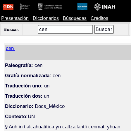
Presentación
Diccionarios
Búsquedas
Créditos
Buscar:
cen
Paleografía:
cen
Grafía normalizada:
cen
Traducción uno:
un
Traducción dos:
un
Diccionario:
Docs_México
Contexto:
UN
§ Auh in tlalcahuatitica yn caltzallantli cenmatl yhuan