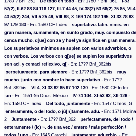
1780 ? Bnf_361
De todo en todo
- En: 1780 ? Bnf_361
I-33
57(2), II-62 83 84 116 127, III-7 44 45, IV-38(2) 53 66(2) 75 85, VI-4
43 53(2) 244, VII-5 25 49, VIII-88, X-169 174 182 195, XI-33 78 83
97 179 183
- En: 1580 CF Index
superlativo. latin. nimis. en
gran manera, sumamente, en sunto grado, muy. compuesto d
cenca mucho, q[ue] con za y huel ya significa en gran manera.
Los superlativos minimos se suplen con varios adverbios, o
con verbos. Los verbos con q[ue] se suplen los superlativos
son aci, y cemaci reflexivo, q[
- En: 17?? Bnf_362bis
perpetuamente. para siempre
- En: 17?? Bnf_362bis
muy
mucho. junto con nombre lo hace superlativo
- En: 17??
Bnf_362bis
VI-4, XI-33 82 85 97 102 130
- En: 1580 CF Index
un
- En: 1551-95 Docs_México
IV-74 104, XI-53 92, XII-126
-
En: 1580 CF Index
Del todo, juntamente
- En: 1547 Olmos_G
enteramente, o del todo, o jú[n]tamente. adu.
- En: 1571 Molin
2
Juntamente
- En: 17?? Bnf_362
perfectamente, del todo /
enteramente / (ic) ~, de una vez / entero / más perfección /
todos / uno
- En: 1645 Carochi
juntamente; aduerbio.
- En: