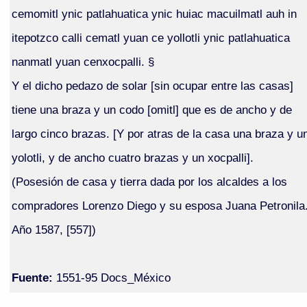
cemomitl ynic patlahuatica ynic huiac macuilmatl auh in
itepotzco calli cematl yuan ce yollotli ynic patlahuatica
nanmatl yuan cenxocpalli. §
Y el dicho pedazo de solar [sin ocupar entre las casas]
tiene una braza y un codo [omitl] que es de ancho y de
largo cinco brazas. [Y por atras de la casa una braza y u
yolotli, y de ancho cuatro brazas y un xocpalli].
(Posesión de casa y tierra dada por los alcaldes a los
compradores Lorenzo Diego y su esposa Juana Petronila
Año 1587, [557])
Fuente:
1551-95 Docs_México