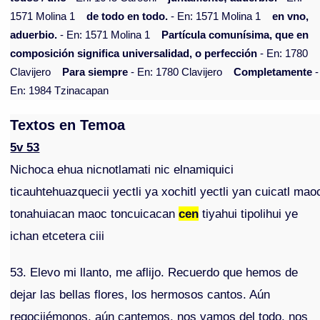
1571 Molina 1
de todo en todo.
- En: 1571 Molina 1
en vno,
aduerbio.
- En: 1571 Molina 1
Partícula comunísima, que en
composición significa universalidad, o perfección
- En: 1780
Clavijero
Para siempre
- En: 1780 Clavijero
Completamente
-
En: 1984 Tzinacapan
Textos en Temoa
5v 53
Nichoca ehua nicnotlamati nic elnamiquici
ticauhtehuazquecii yectli ya xochitl yectli yan cuicatl mao
tonahuiacan maoc toncuicacan
cen
tiyahui tipolihui ye
ichan etcetera ciii
53. Elevo mi llanto, me aflijo. Recuerdo que hemos de
dejar las bellas flores, los hermosos cantos. Aún
regocijémonos, aún cantemos, nos vamos del todo, nos