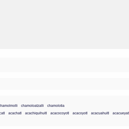
chamolmolli
chamoloatzalli
chamolotia
atl
acachatl
acachiquihuitl
acacocoyotl
acacoyotl
acacuahuitl
acacueyat