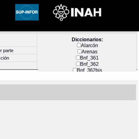
Diccionarios:
Alarcón
r parte
Arenas
Bnf_361
cción
Bnf_362
Bnf_362bis
Carochi
CF_INDEX
Clavijero
Cortés y Zedeño
Docs_México
Durán
Guerra
Mecayapan
Molina_1
Molina_2
Olmos_G