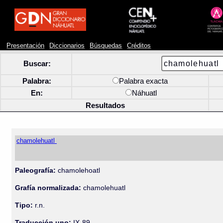
Presentación
Diccionarios
Búsquedas
Créditos
Buscar:
Palabra:
Palabra exacta
En:
Náhuatl
Resultados
chamolehuatl
Paleografía:
chamolehoatl
Grafía normalizada:
chamolehuatl
Tipo:
r.n.
Traducción uno:
IX-89