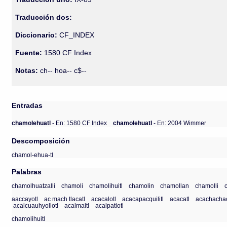
Traducción dos:
Diccionario:
CF_INDEX
Fuente:
1580 CF Index
Notas:
ch-- hoa-- c$--
Entradas
chamolehuatl
- En: 1580 CF Index
chamolehuatl
- En: 2004 Wimmer
Descomposición
chamol-ehua-tl
Palabras
chamolhuatzalli
chamoli
chamolihuitl
chamolin
chamollan
chamolli
aaccayotl
ac mach tlacatl
acacalotl
acacapacquilitl
acacatl
acachachac
acalcuauhyollotl
acalmaitl
acalpatiotl
chamolihuitl