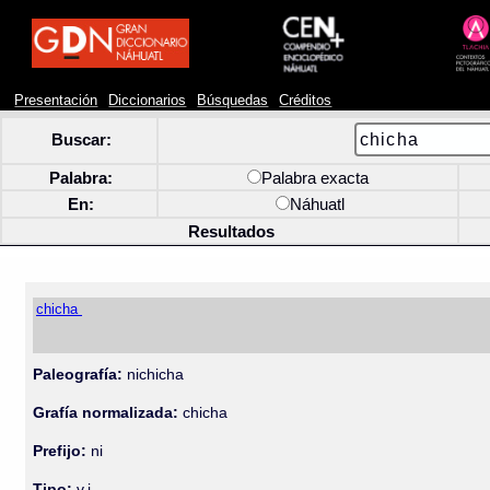
Presentación
Diccionarios
Búsquedas
Créditos
Buscar:
Palabra:
Palabra exacta
En:
Náhuatl
Resultados
chicha
Paleografía:
nichicha
Grafía normalizada:
chicha
Prefijo:
ni
Tipo:
v.i.