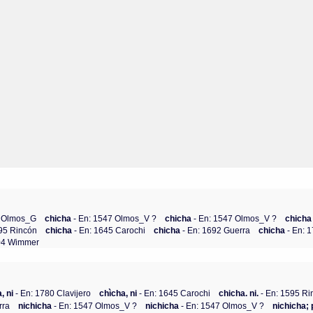
7 Olmos_G
chicha
- En: 1547 Olmos_V ?
chicha
- En: 1547 Olmos_V ?
chich
595 Rincón
chicha
- En: 1645 Carochi
chicha
- En: 1692 Guerra
chicha
- En: 
004 Wimmer
, ni
- En: 1780 Clavijero
chìcha, ni
- En: 1645 Carochi
chicha. ni.
- En: 1595 Ri
rra
nichicha
- En: 1547 Olmos_V ?
nichicha
- En: 1547 Olmos_V ?
nichicha; 