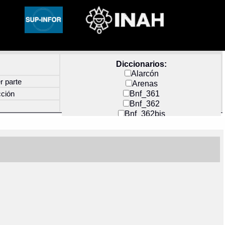
Diccionarios:
Alarcón
r parte
Arenas
Bnf_361
cción
Bnf_362
Bnf_362bis
Carochi
CF_INDEX
Clavijero
Cortés y Zedeño
Docs_México
Durán
Guerra
Mecayapan
Molina_1
Molina_2
Olmos_G