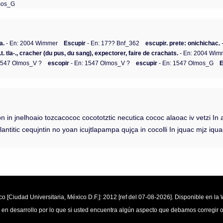
mos_G
a.
- En: 2004 Wimmer
Escupir
- En: 17?? Bnf_362
escupir. prete: onichichac.
/ v.t. tla-., cracher (du pus, du sang), expectorer, faire de crachats.
- En: 2004 Wim
1547 Olmos_V ?
escopir
- En: 1547 Olmos_V ?
escupir
- En: 1547 Olmos_G
E
iton in jnelhoaio tozcacococ cocototztic necutica cococ alaoac iv vetzi I
alantitic cequjntin no yoan icujtlapampa qujça in cocolli In jquac mjz iqua
o [Ciudad Universitaria, México D.F.]: 2012 [ref del 07-08-2026]. Disponible en 
 en desarrollo por lo que si usted encuentra algún aspecto que debamos corregir