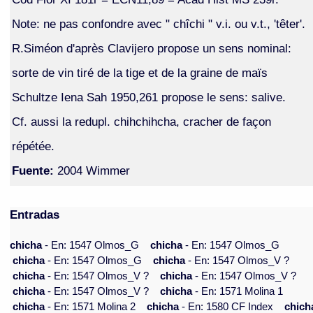
Note: ne pas confondre avec " chîchi " v.i. ou v.t., 'têter'.
R.Siméon d'après Clavijero propose un sens nominal:
sorte de vin tiré de la tige et de la graine de maïs
Schultze Iena Sah 1950,261 propose le sens: salive.
Cf. aussi la redupl. chihchihcha, cracher de façon
répétée.
Fuente:
2004 Wimmer
Entradas
chicha
- En: 1547 Olmos_G
chicha
- En: 1547 Olmos_G
chicha
- En: 1547 Olmos_G
chicha
- En: 1547 Olmos_V ?
chicha
- En: 1547 Olmos_V ?
chicha
- En: 1547 Olmos_V ?
chicha
- En: 1547 Olmos_V ?
chicha
- En: 1571 Molina 1
chicha
- En: 1571 Molina 2
chicha
- En: 1580 CF Index
chich