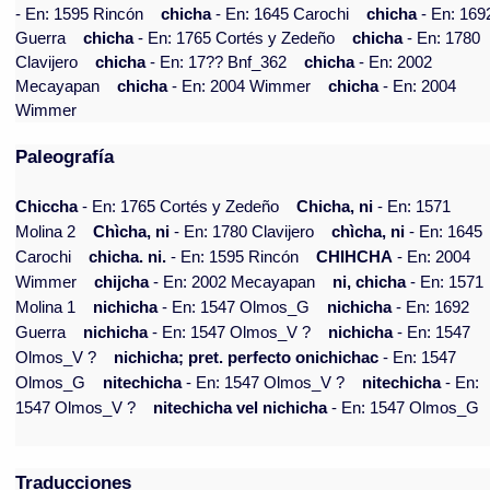
- En: 1595 Rincón
chicha
- En: 1645 Carochi
chicha
- En: 169
Guerra
chicha
- En: 1765 Cortés y Zedeño
chicha
- En: 1780
Clavijero
chicha
- En: 17?? Bnf_362
chicha
- En: 2002
Mecayapan
chicha
- En: 2004 Wimmer
chicha
- En: 2004
Wimmer
Paleografía
Chiccha
- En: 1765 Cortés y Zedeño
Chicha, ni
- En: 1571
Molina 2
Chìcha, ni
- En: 1780 Clavijero
chìcha, ni
- En: 1645
Carochi
chicha. ni.
- En: 1595 Rincón
CHIHCHA
- En: 2004
Wimmer
chijcha
- En: 2002 Mecayapan
ni, chicha
- En: 1571
Molina 1
nichicha
- En: 1547 Olmos_G
nichicha
- En: 1692
Guerra
nichicha
- En: 1547 Olmos_V ?
nichicha
- En: 1547
Olmos_V ?
nichicha; pret. perfecto onichichac
- En: 1547
Olmos_G
nitechicha
- En: 1547 Olmos_V ?
nitechicha
- En:
1547 Olmos_V ?
nitechicha vel nichicha
- En: 1547 Olmos_G
Traducciones