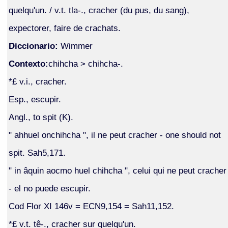
quelqu'un. / v.t. tla-., cracher (du pus, du sang),
expectorer, faire de crachats.
Diccionario:
Wimmer
Contexto:
chihcha > chihcha-.
*£ v.i., cracher.
Esp., escupir.
Angl., to spit (K).
" ahhuel onchihcha ", il ne peut cracher - one should not
spit. Sah5,171.
" in âquin aocmo huel chihcha ", celui qui ne peut cracher
- el no puede escupir.
Cod Flor XI 146v = ECN9,154 = Sah11,152.
*£ v.t. tê-., cracher sur quelqu'un.