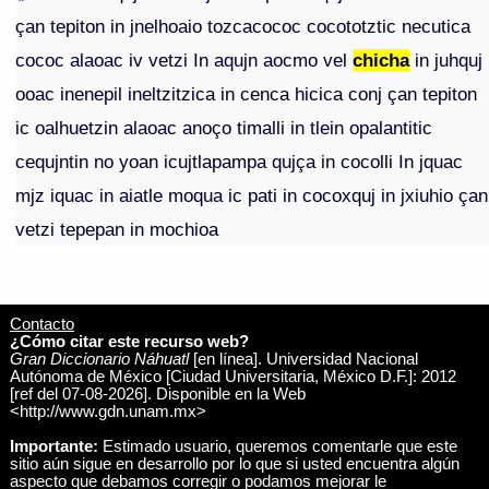
çan tepiton in jnelhoaio tozcacococ cocototztic necutica
cococ alaoac iv vetzi In aqujn aocmo vel
chicha
in juhquj
ooac inenepil ineltzitzica in cenca hicica conj çan tepiton
ic oalhuetzin alaoac anoço timalli in tlein opalantitic
cequjntin no yoan icujtlapampa qujça in cocolli In jquac
mjz iquac in aiatle moqua ic pati in cocoxquj in jxiuhio çan
vetzi tepepan in mochioa
Contacto
¿Cómo citar este recurso web?
Gran Diccionario Náhuatl
[en línea]. Universidad Nacional
Autónoma de México [Ciudad Universitaria, México D.F.]: 2012
[ref del 07-08-2026]. Disponible en la Web
<http://www.gdn.unam.mx>
Importante:
Estimado usuario, queremos comentarle que este
sitio aún sigue en desarrollo por lo que si usted encuentra algún
aspecto que debamos corregir o podamos mejorar le