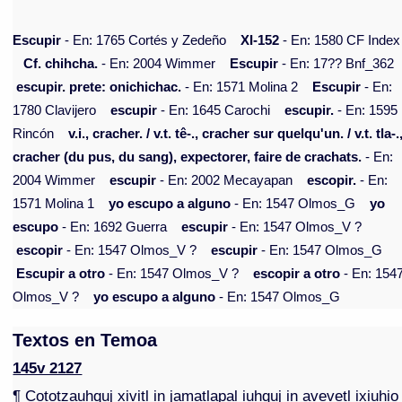
Escupir
- En: 1765 Cortés y Zedeño
XI-152
- En: 1580 CF Index
Cf. chihcha.
- En: 2004 Wimmer
Escupir
- En: 17?? Bnf_362
escupir. prete: onichichac.
- En: 1571 Molina 2
Escupir
- En:
1780 Clavijero
escupir
- En: 1645 Carochi
escupir.
- En: 1595
Rincón
v.i., cracher. / v.t. tê-., cracher sur quelqu'un. / v.t. tla-.
cracher (du pus, du sang), expectorer, faire de crachats.
- En:
2004 Wimmer
escupir
- En: 2002 Mecayapan
escopir.
- En:
1571 Molina 1
yo escupo a alguno
- En: 1547 Olmos_G
yo
escupo
- En: 1692 Guerra
escupir
- En: 1547 Olmos_V ?
escopir
- En: 1547 Olmos_V ?
escupir
- En: 1547 Olmos_G
Escupir a otro
- En: 1547 Olmos_V ?
escopir a otro
- En: 154
Olmos_V ?
yo escupo a alguno
- En: 1547 Olmos_G
Textos en Temoa
145v 2127
¶ Cototzauhquj xivitl in jamatlapal iuhquj in avevetl ixiuhio