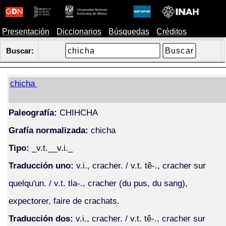
Presentación
Diccionarios
Búsquedas
Créditos
Buscar:
chicha
Paleografía:
CHIHCHA
Grafía normalizada:
chicha
Tipo:
_v.t.__v.i._
Traducción uno:
v.i., cracher. / v.t. tê-., cracher sur
quelqu'un. / v.t. tla-., cracher (du pus, du sang),
expectorer, faire de crachats.
Traducción dos:
v.i., cracher. / v.t. tê-., cracher sur