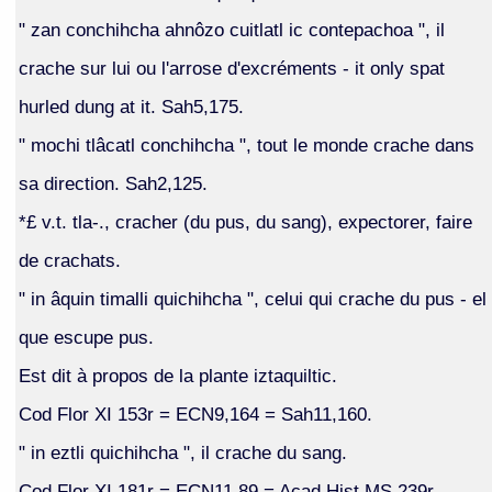
" zan conchihcha ahnôzo cuitlatl ic contepachoa ", il
crache sur lui ou l'arrose d'excréments - it only spat
hurled dung at it. Sah5,175.
" mochi tlâcatl conchihcha ", tout le monde crache dans
sa direction. Sah2,125.
*£ v.t. tla-., cracher (du pus, du sang), expectorer, faire
de crachats.
" in âquin timalli quichihcha ", celui qui crache du pus - el
que escupe pus.
Est dit à propos de la plante iztaquiltic.
Cod Flor XI 153r = ECN9,164 = Sah11,160.
" in eztli quichihcha ", il crache du sang.
Cod Flor XI 181r = ECN11,89 = Acad Hist MS 239r.