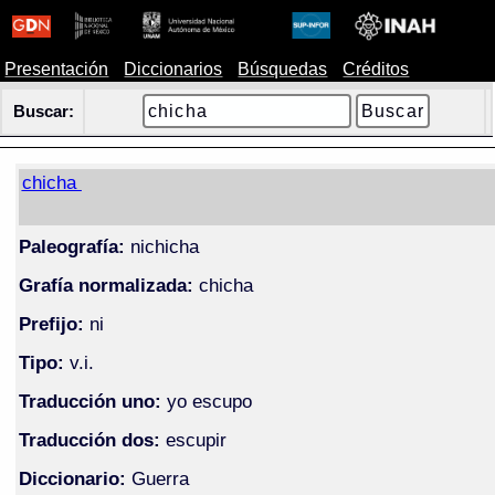
Presentación
Diccionarios
Búsquedas
Créditos
Buscar:
chicha
Paleografía:
nichicha
Grafía normalizada:
chicha
Prefijo:
ni
Tipo:
v.i.
Traducción uno:
yo escupo
Traducción dos:
escupir
Diccionario:
Guerra