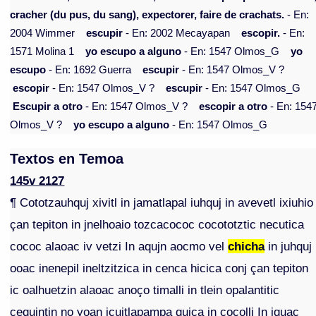
cracher (du pus, du sang), expectorer, faire de crachats.
- En:
2004 Wimmer
escupir
- En: 2002 Mecayapan
escopir.
- En:
1571 Molina 1
yo escupo a alguno
- En: 1547 Olmos_G
yo
escupo
- En: 1692 Guerra
escupir
- En: 1547 Olmos_V ?
escopir
- En: 1547 Olmos_V ?
escupir
- En: 1547 Olmos_G
Escupir a otro
- En: 1547 Olmos_V ?
escopir a otro
- En: 154
Olmos_V ?
yo escupo a alguno
- En: 1547 Olmos_G
Textos en Temoa
145v 2127
¶ Cototzauhquj xivitl in jamatlapal iuhquj in avevetl ixiuhio
çan tepiton in jnelhoaio tozcacococ cocototztic necutica
cococ alaoac iv vetzi In aqujn aocmo vel
chicha
in juhquj
ooac inenepil ineltzitzica in cenca hicica conj çan tepiton
ic oalhuetzin alaoac anoço timalli in tlein opalantitic
cequjntin no yoan icujtlapampa qujça in cocolli In jquac