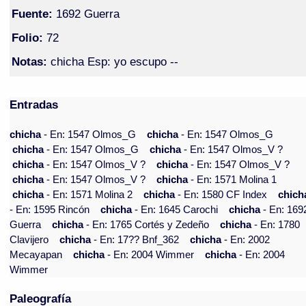
Fuente:
1692 Guerra
Folio:
72
Notas:
chicha Esp: yo escupo --
Entradas
chicha
- En: 1547 Olmos_G
chicha
- En: 1547 Olmos_G
chicha
- En: 1547 Olmos_G
chicha
- En: 1547 Olmos_V ?
chicha
- En: 1547 Olmos_V ?
chicha
- En: 1547 Olmos_V ?
chicha
- En: 1547 Olmos_V ?
chicha
- En: 1571 Molina 1
chicha
- En: 1571 Molina 2
chicha
- En: 1580 CF Index
chich
- En: 1595 Rincón
chicha
- En: 1645 Carochi
chicha
- En: 169
Guerra
chicha
- En: 1765 Cortés y Zedeño
chicha
- En: 1780
Clavijero
chicha
- En: 17?? Bnf_362
chicha
- En: 2002
Mecayapan
chicha
- En: 2004 Wimmer
chicha
- En: 2004
Wimmer
Paleografía