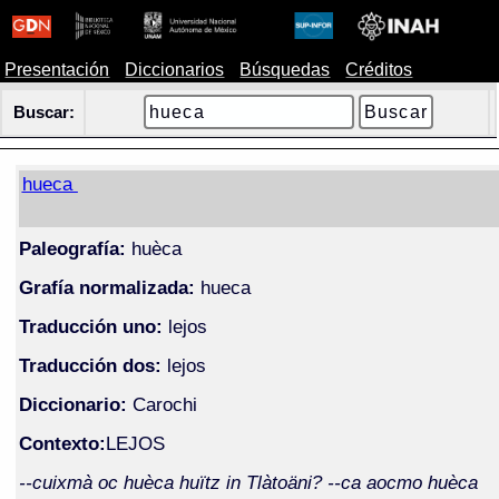
Presentación
Diccionarios
Búsquedas
Créditos
Buscar:
hueca
Paleografía:
huèca
Grafía normalizada:
hueca
Traducción uno:
lejos
Traducción dos:
lejos
Diccionario:
Carochi
Contexto:
LEJOS
--cuixmà oc huèca huïtz in Tlàtoäni? --ca aocmo huèca