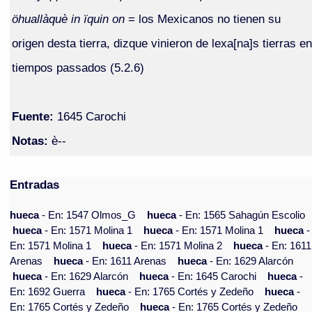
öhuallàquè in ïquin on
= los Mexicanos no tienen su
origen desta tierra, dizque vinieron de lexa[na]s tierras en
tiempos passados (5.2.6)
Fuente:
1645 Carochi
Notas:
è--
Entradas
hueca
- En: 1547 Olmos_G
hueca
- En: 1565 Sahagún Escolio
hueca
- En: 1571 Molina 1
hueca
- En: 1571 Molina 1
hueca
-
En: 1571 Molina 1
hueca
- En: 1571 Molina 2
hueca
- En: 1611
Arenas
hueca
- En: 1611 Arenas
hueca
- En: 1629 Alarcón
hueca
- En: 1629 Alarcón
hueca
- En: 1645 Carochi
hueca
-
En: 1692 Guerra
hueca
- En: 1765 Cortés y Zedeño
hueca
-
En: 1765 Cortés y Zedeño
hueca
- En: 1765 Cortés y Zedeño