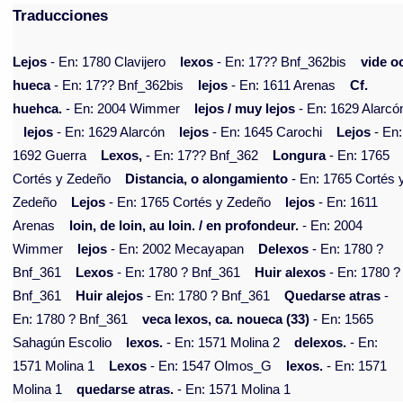
Traducciones
Lejos
- En: 1780 Clavijero
lexos
- En: 17?? Bnf_362bis
vide o
hueca
- En: 17?? Bnf_362bis
lejos
- En: 1611 Arenas
Cf.
huehca.
- En: 2004 Wimmer
lejos / muy lejos
- En: 1629 Alarcó
lejos
- En: 1629 Alarcón
lejos
- En: 1645 Carochi
Lejos
- En:
1692 Guerra
Lexos,
- En: 17?? Bnf_362
Longura
- En: 1765
Cortés y Zedeño
Distancia, o alongamiento
- En: 1765 Cortés 
Zedeño
Lejos
- En: 1765 Cortés y Zedeño
lejos
- En: 1611
Arenas
loin, de loin, au loin. / en profondeur.
- En: 2004
Wimmer
lejos
- En: 2002 Mecayapan
Delexos
- En: 1780 ?
Bnf_361
Lexos
- En: 1780 ? Bnf_361
Huir alexos
- En: 1780 ?
Bnf_361
Huir alejos
- En: 1780 ? Bnf_361
Quedarse atras
-
En: 1780 ? Bnf_361
veca lexos, ca. noueca (33)
- En: 1565
Sahagún Escolio
lexos.
- En: 1571 Molina 2
delexos.
- En:
1571 Molina 1
Lexos
- En: 1547 Olmos_G
lexos.
- En: 1571
Molina 1
quedarse atras.
- En: 1571 Molina 1