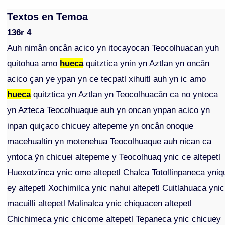
Textos en Temoa
136r 4
Auh nimân oncân acico yn itocayocan Teocolhuacan yuh
quitohua amo
hueca
quitztica ynin yn Aztlan yn oncân
acico çan ye ypan yn ce tecpatl xihuitl auh yn ic amo
hueca
quitztica yn Aztlan yn Teocolhuacân ca no yntoca
yn Azteca Teocolhuaque auh yn oncan ynpan acico yn
inpan quiçaco chicuey altepeme yn oncân onoque
macehualtin yn motenehua Teocolhuaque auh nican ca
yntoca ÿn chicuei altepeme y Teocolhuaq ynic ce altepetl
Huexotzînca ynic ome altepetl Chalca Totollinpaneca yniq
ey altepetl Xochimilca ynic nahui altepetl Cuitlahuaca ynic
macuilli altepetl Malinalca ynic chiquacen altepetl
Chichimeca ynic chicome altepetl Tepaneca ynic chicuey