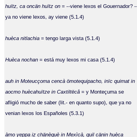
huïtz, ca oncän huïtz on
= --viene lexos el Gouernador? -
ya no viene lexos, ay viene (5.1.4)
huèca nitlachia
= tengo larga vista (5.1.4)
Huèca nochan
= está muy lexos mi casa (5.1.4)
auh in Moteucçoma cencà ömotequipacho, inïc quimat in
aocmo huècahuïtze in Caxtiltëcâ
= y Monteçuma se
afligió mucho de saber (lit.- en quanto supo), que ya no
venian lexos los Españoles (5.3.1)
àmo yeppa iz chänèquè in Mexìcà, quil cänin huèca