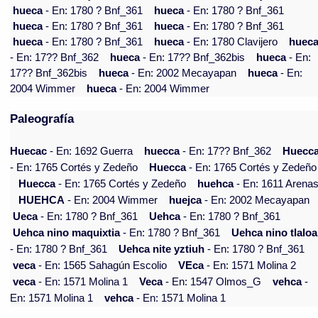
hueca
- En: 1780 ? Bnf_361
hueca
- En: 1780 ? Bnf_361
hueca
- En: 1780 ? Bnf_361
hueca
- En: 1780 ? Bnf_361
hueca
- En: 1780 ? Bnf_361
hueca
- En: 1780 Clavijero
huec
- En: 17?? Bnf_362
hueca
- En: 17?? Bnf_362bis
hueca
- En:
17?? Bnf_362bis
hueca
- En: 2002 Mecayapan
hueca
- En:
2004 Wimmer
hueca
- En: 2004 Wimmer
Paleografía
Huecac
- En: 1692 Guerra
huecca
- En: 17?? Bnf_362
Huecc
- En: 1765 Cortés y Zedeño
Huecca
- En: 1765 Cortés y Zedeño
Huecca
- En: 1765 Cortés y Zedeño
huehca
- En: 1611 Arena
HUEHCA
- En: 2004 Wimmer
huejca
- En: 2002 Mecayapan
Ueca
- En: 1780 ? Bnf_361
Uehca
- En: 1780 ? Bnf_361
Uehca nino maquixtia
- En: 1780 ? Bnf_361
Uehca nino tlaloa
- En: 1780 ? Bnf_361
Uehca nite yztiuh
- En: 1780 ? Bnf_361
veca
- En: 1565 Sahagún Escolio
VEca
- En: 1571 Molina 2
veca
- En: 1571 Molina 1
Veca
- En: 1547 Olmos_G
vehca
-
En: 1571 Molina 1
vehca
- En: 1571 Molina 1