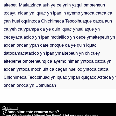
altepetl Matlatzinca auh ye ce ynin yzqui omoteneuh
tocaytl nican yn iquac yn ipan in ayemo yntoca catca ca
çan huel oquintoca Chichimeca Teocolhuaque catca auh
ca yehica ypampa ca ye quin iquac yhuallaque yn
ceceyaca acico yn ipan motlallico yn cece ymaltepeuh yn
axcan oncan ypan cate onoque ca ye quin iquac
tlatocamacatacico yn ipan ymaltepeuh yn chicuey
altepeme omoteneuhq ca ayemo niman yntoca catca yn
axcan yntoca mochiuhtica caçan huelloc yntoca catca
Chichimeca Teocolhuaq yn iquac ynpan quiçaco Azteca y
oncan onoca yn Colhuacan
Contacto
¿Cómo citar este recurso web?
Gran Diccionario Náhuatl
[en línea]. Universidad Nacional