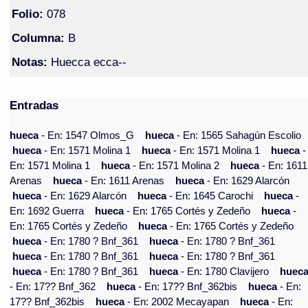
Folio:
078
Columna:
B
Notas:
Huecca ecca--
Entradas
hueca
- En: 1547 Olmos_G
hueca
- En: 1565 Sahagún Escolio
hueca
- En: 1571 Molina 1
hueca
- En: 1571 Molina 1
hueca
-
En: 1571 Molina 1
hueca
- En: 1571 Molina 2
hueca
- En: 1611
Arenas
hueca
- En: 1611 Arenas
hueca
- En: 1629 Alarcón
hueca
- En: 1629 Alarcón
hueca
- En: 1645 Carochi
hueca
-
En: 1692 Guerra
hueca
- En: 1765 Cortés y Zedeño
hueca
-
En: 1765 Cortés y Zedeño
hueca
- En: 1765 Cortés y Zedeño
hueca
- En: 1780 ? Bnf_361
hueca
- En: 1780 ? Bnf_361
hueca
- En: 1780 ? Bnf_361
hueca
- En: 1780 ? Bnf_361
hueca
- En: 1780 ? Bnf_361
hueca
- En: 1780 Clavijero
huec
- En: 17?? Bnf_362
hueca
- En: 17?? Bnf_362bis
hueca
- En:
17?? Bnf_362bis
hueca
- En: 2002 Mecayapan
hueca
- En: