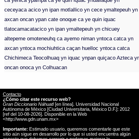
ca yehica ypampa ca ye quin iquac yhuallaque yn
ceceyaca acico yn ipan motlallico yn cece ymaltepeuh yn
axcan oncan ypan cate onoque ca ye quin iquac
tlatocamacatacico yn ipan ymaltepeuh yn chicuey
altepeme omoteneuhq ca ayemo niman yntoca catca yn
axcan yntoca mochiuhtica caçan huelloc yntoca catca
Chichimeca Teocolhuaq yn iquac ynpan quiçaco Azteca y
oncan onoca yn Colhuacan
Contacto
¿Cómo citar este recurso web?
Gran Diccionario Náhuatl
[en línea]. Universidad Nacional
Autónoma de México [Ciudad Universitaria, México D.F.]: 2012
[ref del 10-08-2026]. Disponible en la Web
<http://www.gdn.unam.mx>
Importante:
Estimado usuario, queremos comentarle que este
sitio aún sigue en desarrollo por lo que si usted encuentra algún
aspecto que debamos corregir o podamos mejorar le