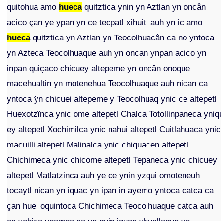
quitohua amo
hueca
quitztica ynin yn Aztlan yn oncân
acico çan ye ypan yn ce tecpatl xihuitl auh yn ic amo
hueca
quitztica yn Aztlan yn Teocolhuacân ca no yntoca
yn Azteca Teocolhuaque auh yn oncan ynpan acico yn
inpan quiçaco chicuey altepeme yn oncân onoque
macehualtin yn motenehua Teocolhuaque auh nican ca
yntoca ÿn chicuei altepeme y Teocolhuaq ynic ce altepetl
Huexotzînca ynic ome altepetl Chalca Totollinpaneca yniq
ey altepetl Xochimilca ynic nahui altepetl Cuitlahuaca ynic
macuilli altepetl Malinalca ynic chiquacen altepetl
Chichimeca ynic chicome altepetl Tepaneca ynic chicuey
altepetl Matlatzinca auh ye ce ynin yzqui omoteneuh
tocaytl nican yn iquac yn ipan in ayemo yntoca catca ca
çan huel oquintoca Chichimeca Teocolhuaque catca auh