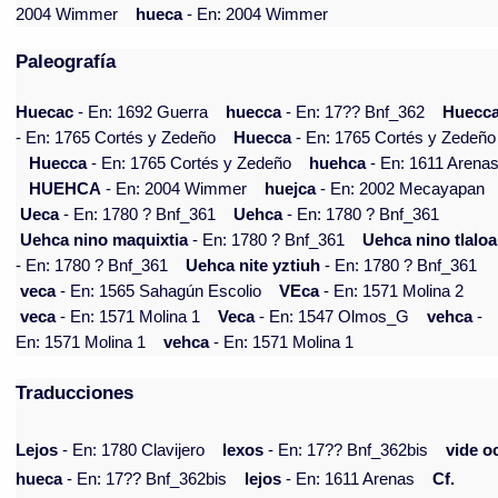
2004 Wimmer
hueca
- En: 2004 Wimmer
Paleografía
Huecac
- En: 1692 Guerra
huecca
- En: 17?? Bnf_362
Huecc
- En: 1765 Cortés y Zedeño
Huecca
- En: 1765 Cortés y Zedeño
Huecca
- En: 1765 Cortés y Zedeño
huehca
- En: 1611 Arena
HUEHCA
- En: 2004 Wimmer
huejca
- En: 2002 Mecayapan
Ueca
- En: 1780 ? Bnf_361
Uehca
- En: 1780 ? Bnf_361
Uehca nino maquixtia
- En: 1780 ? Bnf_361
Uehca nino tlaloa
- En: 1780 ? Bnf_361
Uehca nite yztiuh
- En: 1780 ? Bnf_361
veca
- En: 1565 Sahagún Escolio
VEca
- En: 1571 Molina 2
veca
- En: 1571 Molina 1
Veca
- En: 1547 Olmos_G
vehca
-
En: 1571 Molina 1
vehca
- En: 1571 Molina 1
Traducciones
Lejos
- En: 1780 Clavijero
lexos
- En: 17?? Bnf_362bis
vide o
hueca
- En: 17?? Bnf_362bis
lejos
- En: 1611 Arenas
Cf.