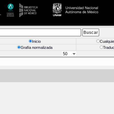
Inicio
Cualquie
Grafía normalizada
Tradu