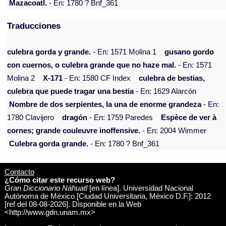
Mazacoatl.
- En: 1780 ? Bnf_361
Traducciones
culebra gorda y grande.
- En: 1571 Molina 1
gusano gordo
con cuernos, o culebra grande que no haze mal.
- En: 1571
Molina 2
X-171
- En: 1580 CF Index
culebra de bestias,
culebra que puede tragar una bestia
- En: 1629 Alarcón
Nombre de dos serpientes, la una de enorme grandeza
- En:
1780 Clavijero
dragón
- En: 1759 Paredes
Espèce de ver à
cornes; grande couleuvre inoffensive.
- En: 2004 Wimmer
Culebra gorda grande.
- En: 1780 ? Bnf_361
Contacto
¿Cómo citar este recurso web?
Gran Diccionario Náhuatl
[en línea]. Universidad Nacional
Autónoma de México [Ciudad Universitaria, México D.F.]: 2012
[ref del 08-08-2026]. Disponible en la Web
<http://www.gdn.unam.mx>