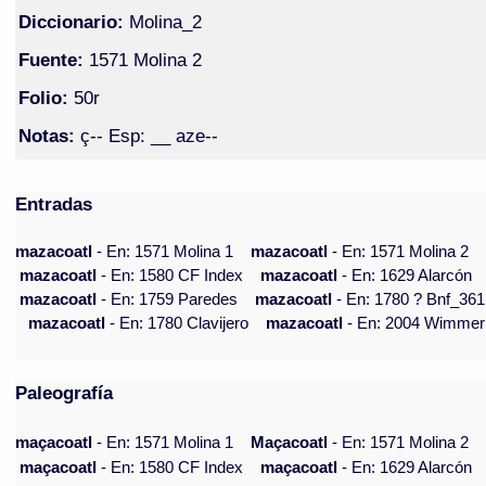
Diccionario:
Molina_2
Fuente:
1571 Molina 2
Folio:
50r
Notas:
ç-- Esp: __ aze--
Entradas
mazacoatl
- En: 1571 Molina 1
mazacoatl
- En: 1571 Molina 2
mazacoatl
- En: 1580 CF Index
mazacoatl
- En: 1629 Alarcón
mazacoatl
- En: 1759 Paredes
mazacoatl
- En: 1780 ? Bnf_361
mazacoatl
- En: 1780 Clavijero
mazacoatl
- En: 2004 Wimmer
Paleografía
maçacoatl
- En: 1571 Molina 1
Maçacoatl
- En: 1571 Molina 2
maçacoatl
- En: 1580 CF Index
maçacoatl
- En: 1629 Alarcón