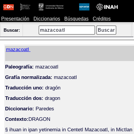
Presentación
Diccionarios
Búsquedas
Créditos
Buscar:
mazacoatl
Paleografía:
mazacoatl
Grafía normalizada:
mazacoatl
Traducción uno:
dragón
Traducción dos:
dragon
Diccionario:
Paredes
Contexto:
DRAGON
§ ihuan in ipan yetinemia in Centetl Mazacoatl, in Mictlan