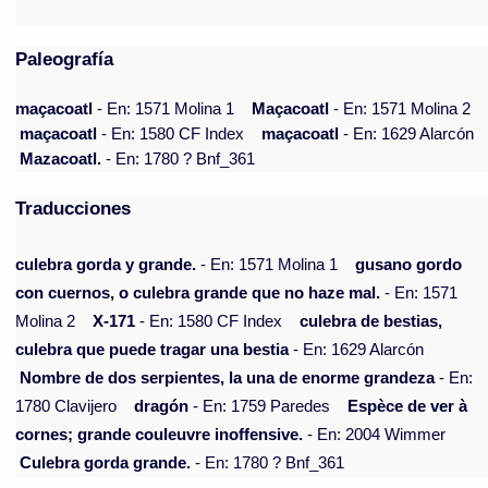
Paleografía
maçacoatl
- En: 1571 Molina 1
Maçacoatl
- En: 1571 Molina 2
maçacoatl
- En: 1580 CF Index
maçacoatl
- En: 1629 Alarcón
Mazacoatl.
- En: 1780 ? Bnf_361
Traducciones
culebra gorda y grande.
- En: 1571 Molina 1
gusano gordo
con cuernos, o culebra grande que no haze mal.
- En: 1571
Molina 2
X-171
- En: 1580 CF Index
culebra de bestias,
culebra que puede tragar una bestia
- En: 1629 Alarcón
Nombre de dos serpientes, la una de enorme grandeza
- En:
1780 Clavijero
dragón
- En: 1759 Paredes
Espèce de ver à
cornes; grande couleuvre inoffensive.
- En: 2004 Wimmer
Culebra gorda grande.
- En: 1780 ? Bnf_361