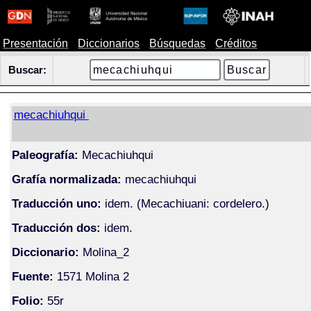
Presentación
Diccionarios
Búsquedas
Créditos
Buscar:
mecachiuhqui
Paleografía:
Mecachiuhqui
Grafía normalizada:
mecachiuhqui
Traducción uno:
idem. (Mecachiuani: cordelero.)
Traducción dos:
idem.
Diccionario:
Molina_2
Fuente:
1571 Molina 2
Folio:
55r