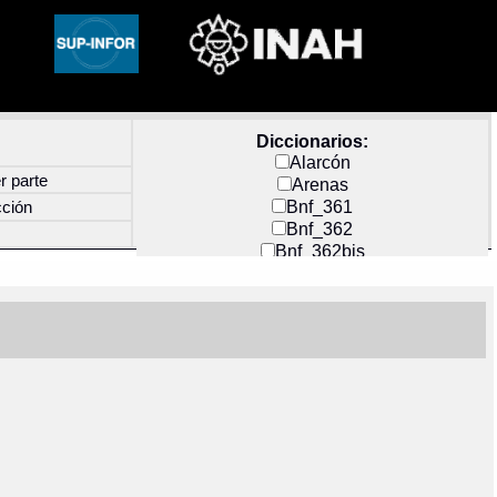
Diccionarios:
Alarcón
r parte
Arenas
Bnf_361
cción
Bnf_362
Bnf_362bis
Carochi
CF_INDEX
Clavijero
Cortés y Zedeño
Docs_México
Durán
Guerra
Mecayapan
Molina_1
Molina_2
Olmos_G