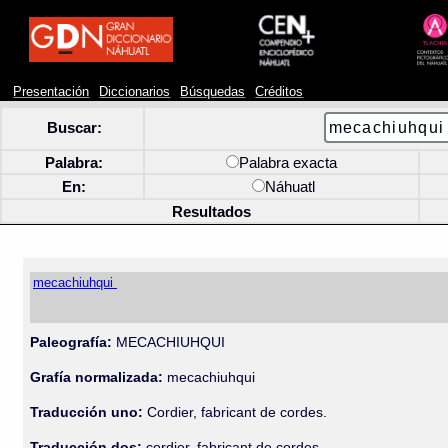
Presentación
Diccionarios
Búsquedas
Créditos
Buscar:
Palabra:
Palabra exacta
En:
Náhuatl
Resultados
mecachiuhqui
Paleografía:
MECACHIUHQUI
Grafía normalizada:
mecachiuhqui
Traducción uno:
Cordier, fabricant de cordes.
Traducción dos:
cordier, fabricant de cordes.