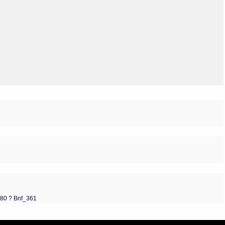
Olmos_V
Paredes
Rincón
Sahagún Escolio
Tezozomoc
Tzinacapan
Wimmer
780 ? Bnf_361