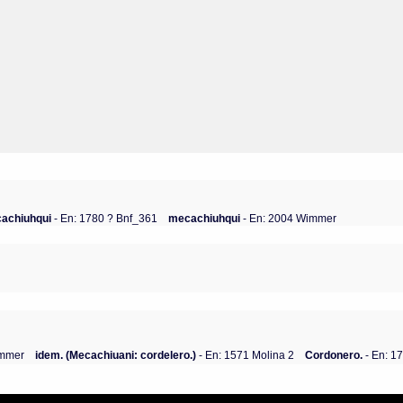
achiuhqui
- En: 1780 ? Bnf_361
mecachiuhqui
- En: 2004 Wimmer
immer
idem. (Mecachiuani: cordelero.)
- En: 1571 Molina 2
Cordonero.
- En: 1