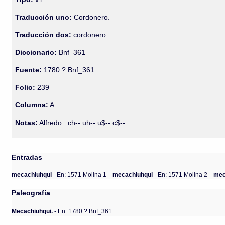
Traducción uno:
Cordonero.
Traducción dos:
cordonero.
Diccionario:
Bnf_361
Fuente:
1780 ? Bnf_361
Folio:
239
Columna:
A
Notas:
Alfredo : ch-- uh-- u$-- c$--
Entradas
mecachiuhqui
- En: 1571 Molina 1
mecachiuhqui
- En: 1571 Molina 2
mec
Paleografía
Mecachiuhqui.
- En: 1780 ? Bnf_361