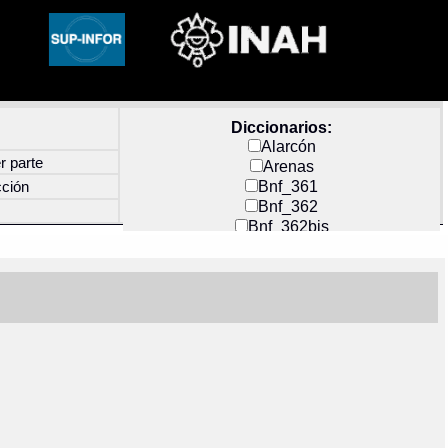
Diccionarios:
Alarcón
r parte
Arenas
Bnf_361
cción
Bnf_362
Bnf_362bis
Carochi
CF_INDEX
Clavijero
Cortés y Zedeño
Docs_México
Durán
Guerra
Mecayapan
Molina_1
Molina_2
Olmos_G