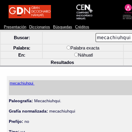
Presentación
Diccionarios
Búsquedas
Créditos
Buscar:
Palabra:
Palabra exacta
En:
Náhuatl
Resultados
mecachiuhqui
Paleografía:
Mecachiuhqui.
Grafía normalizada:
mecachiuhqui
Prefijo:
no
Tipo:
v.r.