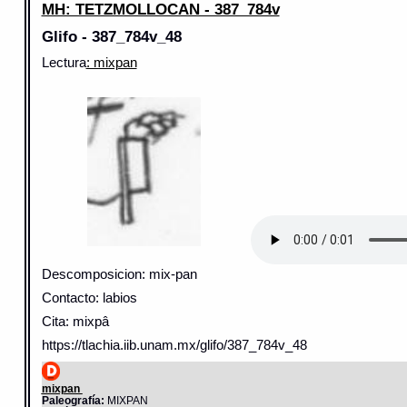
MH: TETZMOLLOCAN - 387_784v
Glifo - 387_784v_48
Lectura
: mixpan
Descomposicion: mix-pan
Contacto: labios
Cita: mixpâ
https://tlachia.iib.unam.mx/glifo/387_784v_48
mixpan
Paleografía:
MIXPAN