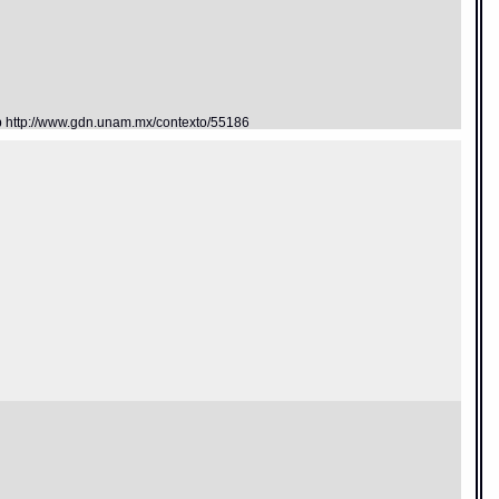
eb http://www.gdn.unam.mx/contexto/55186