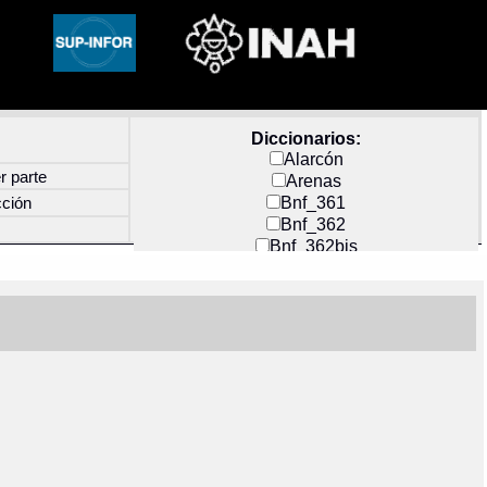
Diccionarios:
Alarcón
r parte
Arenas
Bnf_361
cción
Bnf_362
Bnf_362bis
Carochi
CF_INDEX
Clavijero
Cortés y Zedeño
Docs_México
Durán
Guerra
Mecayapan
Molina_1
Molina_2
Olmos_G