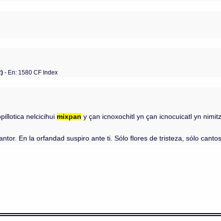
2)
- En: 1580 CF Index
pillotica nelcicihui
mixpan
y çan icnoxochitl yn çan icnocuicatl yn nimi
or. En la orfandad suspiro ante ti. Sólo flores de tristeza, sólo cantos