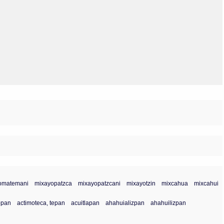
Olmos_V
Paredes
Rincón
Sahagún Escolio
Tezozomoc
Tzinacapan
Wimmer
omatemani
mixayopatzca
mixayopatzcani
mixayotzin
mixcahua
mixcahui
opan
actimoteca, tepan
acuitlapan
ahahuializpan
ahahuilizpan