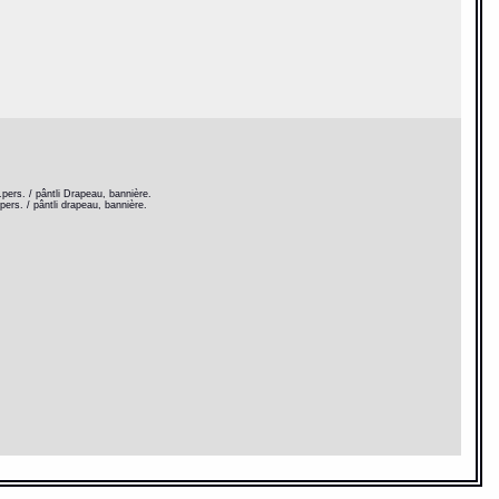
pers. / pântli Drapeau, bannière.
ers. / pântli drapeau, bannière.