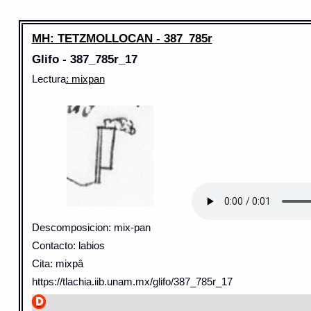
MH: TETZMOLLOCAN - 387_785r
Glifo - 387_785r_17
Lectura
: mixpan
Descomposicion: mix-pan
Contacto: labios
Cita: mixpâ
https://tlachia.iib.unam.mx/glifo/387_785r_17