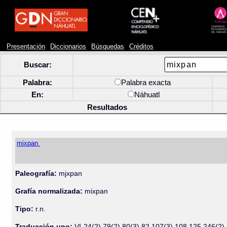
Presentación
Diccionarios
Búsquedas
Créditos
Buscar:
Palabra:
Palabra exacta
En:
Náhuatl
Resultados
mixpan
Paleografía:
mjxpan
Grafía normalizada:
mixpan
Tipo:
r.n.
Traducción uno:
VI-24(2) 79(2) 80(3) 82 107(3) 108 125 246(2)