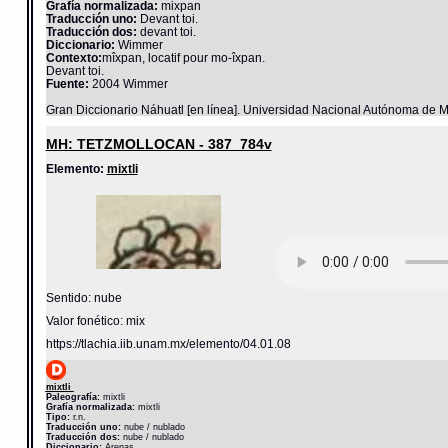
Grafía normalizada:
mixpan
Traducción uno:
Devant toi.
Traducción dos:
devant toi.
Diccionario:
Wimmer
Contexto:
mîxpan, locatif pour mo-îxpan.
Devant toi.
Fuente:
2004 Wimmer
Gran Diccionario Náhuatl [en línea]. Universidad Nacional Autónoma de M
MH: TETZMOLLOCAN - 387_784v
Elemento:
mixtli
Sentido: nube
Valor fonético: mix
https://tlachia.iib.unam.mx/elemento/04.01.08
mixtli
Paleografía:
mixtli
Grafía normalizada:
mixtli
Tipo:
r.n.
Traducción uno:
nube / nublado
Traducción dos:
nube / nublado
Diccionario:
Arenas