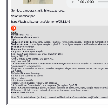
Sentido: bandera; clasif.: hileras, zurcos...
Valor fonético: pan
https://tlachia.iib.unam.mx/elemento/05.12.46
pantli
Paleografía:
PANTLI
Grafía normalizada:
pantli
Tipo:
r.n.
Traducción uno:
1. mur, ligne, rangée. / pântli 1. / mur, ligne, rangée. / suffixe de numératio
Traducción dos:
1. mur, ligne, rangée. / pântli 1. / mur, ligne, rangée. / suffixe de numératio
Diccionario:
Wimmer
Contexto:
deux entrées
A.£ pântli
1.£ mur, ligne, rangée.
Esp., pared, viga exterior, fila, linea. Swadesh 1966.
Lafaye 1972,314.
Allem., Mauer, Linie, Reihe. SIS 1950,399.
Angl., row, wall (K).
2.£ suffixe de numération. S'emploie en numération pour compter les rangées de personnes ou d
" mâcuîlpântli ", cinq rangées.
Renglones, a camellos de surcos, paredes, rengleras de persanas o otras cosas puestas por or
3.£ n.pers.
B.£ pântli
Drapeau, bannière.
Il s'agit d'une variante de pâmitl.
Allem., Fahne.
* à la forme possédée.
" nopân ", mon drapeau, " îpân ", son drapeau.
* à l'honorifique, " amopâtzin ", vos drapeaux (de papier). Sah3,29.
Note : F.Karttunen distingue pâmitl, drapeau, bannière et pântli, mur, ligne, rangée mais reconnaît
R.Siméon et Schultze-Iena confondent les sens drapeau et mur, ligne, rangée.
Fuente:
2004 Wimmer
Gran Diccionario Náhuatl [en línea]. Universidad Nacional Autónoma de México [Ciudad Univers