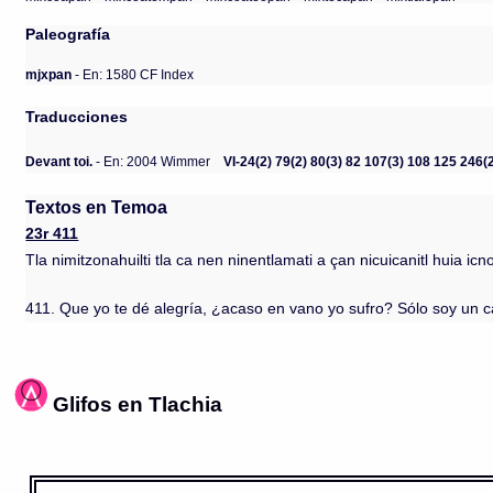
Paleografía
mjxpan
- En: 1580 CF Index
Traducciones
Devant toi.
- En: 2004 Wimmer
VI-24(2) 79(2) 80(3) 82 107(3) 108 125 246(
Textos en Temoa
23r 411
Tla nimitzonahuilti tla ca nen ninentlamati a çan nicuicanitl huia icno
411. Que yo te dé alegría, ¿acaso en vano yo sufro? Sólo soy un cant
Glifos en Tlachia