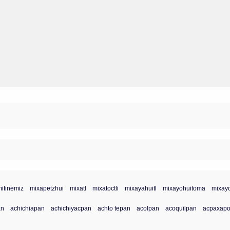
itinemiz
mixapetzhui
mixatl
mixatoctli
mixayahuitl
mixayohuitoma
mixay
an
achichiapan
achichiyacpan
achto tepan
acolpan
acoquilpan
acpaxap