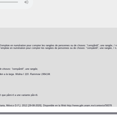
n. S'emploie en numération pour compter les rangées de personnes ou de choses: "cempântli", une rangée, / n.
n. s'emploie en numération pour compter les rangées de personnes ou de choses: "cempântli", une rangée, / n.p
e choses: "cempântli", une rangée,
den a la larga. Molina I 119. Rammow 1964,84.
 que pâmi-tl a une variante pân-tli.
itaria, México D.F.]: 2012 [29-08-2020]. Disponible en la Web http://www.gdn.unam.mx/contexto/59378