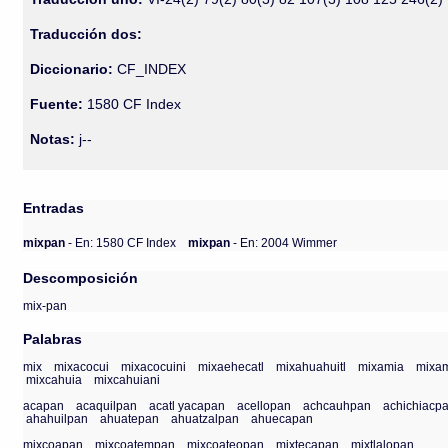
Traducción dos:
Diccionario:
CF_INDEX
Fuente:
1580 CF Index
Notas:
j--
Entradas
mixpan
- En: 1580 CF Index
mixpan
- En: 2004 Wimmer
Descomposición
mix-pan
Palabras
mix
mixacocui
mixacocuini
mixaehecatl
mixahuahuitl
mixamia
mixam
mixcahuia
mixcahuiani
acapan
acaquilpan
acatl yacapan
acellopan
achcauhpan
achichiacp
ahahuilpan
ahuatepan
ahuatzalpan
ahuecapan
mixcoapan
mixcoatempan
mixcoateopan
mixtecapan
mixtlalopan