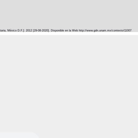
itaria, México D.F.]: 2012 [29-08-2020]. Disponible en la Web http://www.gdn.unam.mx/contexto/11007