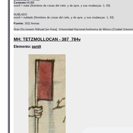
Contexto:
NUBE
mixtli
= nube (Nombres de cosas del cielo, y de ayre, y sus mudanças: 1, 63)
NUBLADO
mixtli
= nublado (Nombres de cosas del cielo, y de ayre, y sus mudanças: 1, 63)
Fuente:
1611 Arenas
Gran Diccionario Náhuatl [en línea]. Universidad Nacional Autónoma de México [Ciudad Univers
MH: TETZMOLLOCAN - 387_784v
Elemento:
pantli