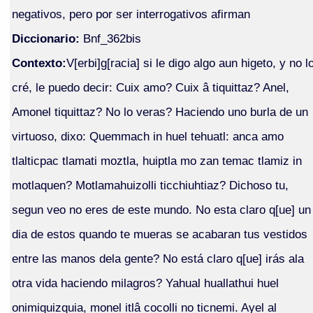
negativos, pero por ser interrogativos afirman
Diccionario:
Bnf_362bis
Contexto:
V[erbi]g[racia] si le digo algo aun higeto, y no l
cré, le puedo decir: Cuix amo? Cuix â tiquittaz? Anel,
Amonel tiquittaz? No lo veras? Haciendo uno burla de un
virtuoso, dixo: Quemmach in huel tehuatl: anca amo
tlalticpac tlamati moztla, huiptla mo zan temac tlamiz in
motlaquen? Motlamahuizolli ticchiuhtiaz? Dichoso tu,
segun veo no eres de este mundo. No esta claro q[ue] un
dia de estos quando te mueras se acabaran tus vestidos
entre las manos dela gente? No está claro q[ue] irás ala
otra vida haciendo milagros? Yahual huallathui huel
onimiquizquia, monel itlâ cocolli no ticnemi. Ayel al