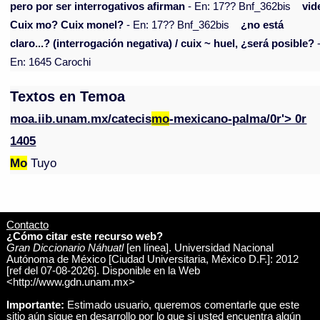
pero por ser interrogativos afirman
- En: 17?? Bnf_362bis
vid
Cuix mo? Cuix monel?
- En: 17?? Bnf_362bis
¿no está
claro...? (interrogación negativa) / cuix ~ huel, ¿será posible?
En: 1645 Carochi
Textos en Temoa
mo
a.iib.unam.mx/catecis
mo
-mexicano-palma/0r'> 0r
1405
Mo
Tuyo
Contacto
¿Cómo citar este recurso web?
Gran Diccionario Náhuatl
[en línea]. Universidad Nacional
Autónoma de México [Ciudad Universitaria, México D.F.]: 2012
[ref del 07-08-2026]. Disponible en la Web
<http://www.gdn.unam.mx>
Importante:
Estimado usuario, queremos comentarle que este
sitio aún sigue en desarrollo por lo que si usted encuentra algún