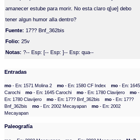
amanecer estube para morir. No esta claro q[ue] debo
tener algun humor alla dentro?
Fuente:
17?? Bnf_362bis
Folio:
25v
Notas:
?-- Esp: [-- Esp: ]-- Esp: qua--
Entradas
mo
- En: 1571 Molina 2
mo
- En: 1580 CF Index
mo
- En: 164
Carochi
mo
- En: 1645 Carochi
mo
- En: 1780 Clavijero
mo
-
En: 1780 Clavijero
mo
- En: 17?? Bnf_362bis
mo
- En: 17??
Bnf_362bis
mo
- En: 2002 Mecayapan
mo
- En: 2002
Mecayapan
Paleografía