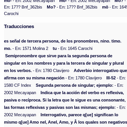
mo-
- En: 2002 Mecayapan
mo-
- En: 2002 Mecayapan
Mo?
-
En: 17?? Bnf_362bis
Mo?
- En: 17?? Bnf_362bis
mö
- En: 164
Carochi
Traducciones
es señal de tercera persona, de los pronombres, nino. timo.
mo.
- En: 1571 Molina 2
tu
- En: 1645 Carochi
Semipronombre que sirve para la segunda persona de
singular en los nombres y para la tercera de singular y plural
en los verbos.
- En: 1780 Clavijero
Adverbio interrogativo qu
afirma con su misma negación
- En: 1780 Clavijero
III-52
- En:
1580 CF Index
Segunda persona de singular; ejemplo:
- En:
2002 Mecayapan
Indica que la acción del verbo es reflexiva,
pasiva o recíproca. Si la letra que le sigue es una consonante,
las formas reflexivas y pasivas son las mismas; ejemplo:
- En:
2002 Mecayapan
Interrogativo, parece q[ue] significan lo
mismo q[ue] Amo nel, Anel, Amo, y Â los quales son negativos