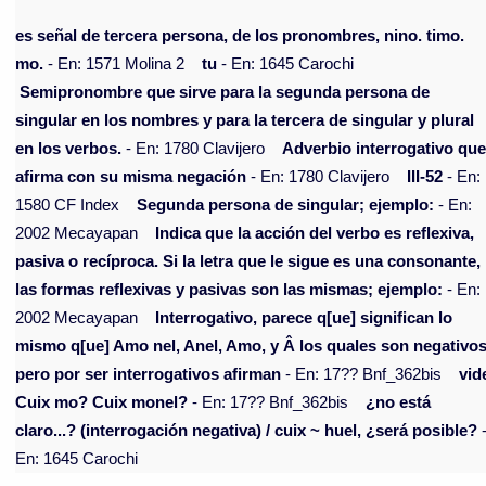
es señal de tercera persona, de los pronombres, nino. timo.
mo.
- En: 1571 Molina 2
tu
- En: 1645 Carochi
Semipronombre que sirve para la segunda persona de
singular en los nombres y para la tercera de singular y plural
en los verbos.
- En: 1780 Clavijero
Adverbio interrogativo qu
afirma con su misma negación
- En: 1780 Clavijero
III-52
- En:
1580 CF Index
Segunda persona de singular; ejemplo:
- En:
2002 Mecayapan
Indica que la acción del verbo es reflexiva,
pasiva o recíproca. Si la letra que le sigue es una consonante,
las formas reflexivas y pasivas son las mismas; ejemplo:
- En:
2002 Mecayapan
Interrogativo, parece q[ue] significan lo
mismo q[ue] Amo nel, Anel, Amo, y Â los quales son negativos
pero por ser interrogativos afirman
- En: 17?? Bnf_362bis
vid
Cuix mo? Cuix monel?
- En: 17?? Bnf_362bis
¿no está
claro...? (interrogación negativa) / cuix ~ huel, ¿será posible?
En: 1645 Carochi