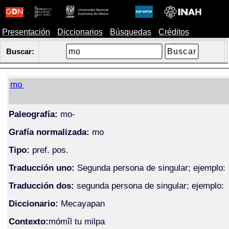
Presentación
Diccionarios
Búsquedas
Créditos
Buscar:
mo
Paleografía:
mo-
Grafía normalizada:
mo
Tipo:
pref. pos.
Traducción uno:
Segunda persona de singular; ejemplo:
Traducción dos:
segunda persona de singular; ejemplo:
Diccionario:
Mecayapan
Contexto:
mómîl tu milpa