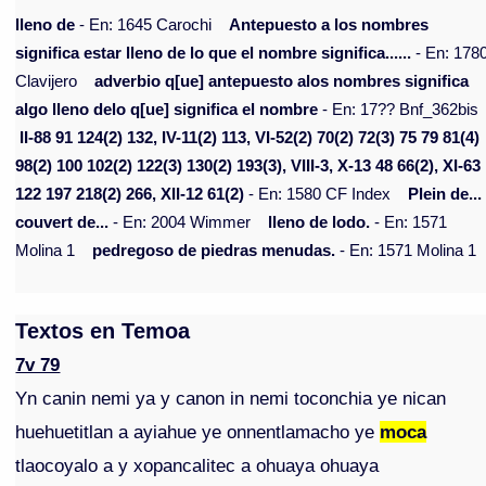
lleno de
- En: 1645 Carochi
Antepuesto a los nombres
significa estar lleno de lo que el nombre significa......
- En: 178
Clavijero
adverbio q[ue] antepuesto alos nombres significa
algo lleno delo q[ue] significa el nombre
- En: 17?? Bnf_362bis
II-88 91 124(2) 132, IV-11(2) 113, VI-52(2) 70(2) 72(3) 75 79 81(4)
98(2) 100 102(2) 122(3) 130(2) 193(3), VIII-3, X-13 48 66(2), XI-63
122 197 218(2) 266, XII-12 61(2)
- En: 1580 CF Index
Plein de...
couvert de...
- En: 2004 Wimmer
lleno de lodo.
- En: 1571
Molina 1
pedregoso de piedras menudas.
- En: 1571 Molina 1
Textos en Temoa
7v 79
Yn canin nemi ya y canon in nemi toconchia ye nican
huehuetitlan a ayiahue ye onnentlamacho ye
moca
tlaocoyalo a y xopancalitec a ohuaya ohuaya