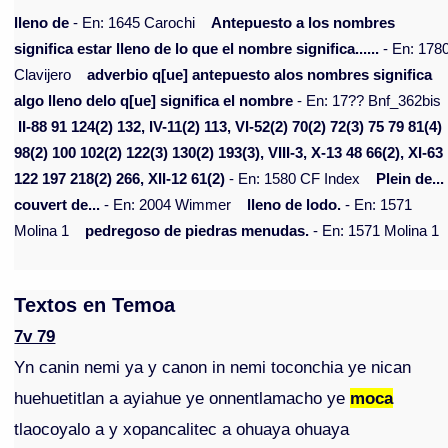
lleno de
- En: 1645 Carochi
Antepuesto a los nombres
significa estar lleno de lo que el nombre significa......
- En: 178
Clavijero
adverbio q[ue] antepuesto alos nombres significa
algo lleno delo q[ue] significa el nombre
- En: 17?? Bnf_362bis
II-88 91 124(2) 132, IV-11(2) 113, VI-52(2) 70(2) 72(3) 75 79 81(4)
98(2) 100 102(2) 122(3) 130(2) 193(3), VIII-3, X-13 48 66(2), XI-63
122 197 218(2) 266, XII-12 61(2)
- En: 1580 CF Index
Plein de...
couvert de...
- En: 2004 Wimmer
lleno de lodo.
- En: 1571
Molina 1
pedregoso de piedras menudas.
- En: 1571 Molina 1
Textos en Temoa
7v 79
Yn canin nemi ya y canon in nemi toconchia ye nican
huehuetitlan a ayiahue ye onnentlamacho ye
moca
tlaocoyalo a y xopancalitec a ohuaya ohuaya