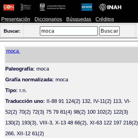
Presentación
Diccionarios
Búsquedas
Créditos
Buscar:
moca
Paleografía:
moca
Grafía normalizada:
moca
Tipo:
r.n.
Traducción uno:
II-88 91 124(2) 132, IV-11(2) 113, VI-
52(2) 70(2) 72(3) 75 79 81(4) 98(2) 100 102(2) 122(3)
130(2) 193(3), VIII-3, X-13 48 66(2), XI-63 122 197 218(2)
266, XII-12 61(2)