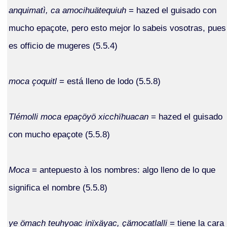
anquimatì, ca amocihuätequiuh
= hazed el guisado con
mucho epaçote, pero esto mejor lo sabeis vosotras, pues
es officio de mugeres (5.5.4)
moca çoquitl
= está lleno de lodo (5.5.8)
Tlémolli moca epaçöyö xicchïhuacan
= hazed el guisado
con mucho epaçote (5.5.8)
Moca
= antepuesto à los nombres: algo lleno de lo que
significa el nombre (5.5.8)
ye ömach teuhyoac inïxäyac, çämocatlalli
= tiene la cara