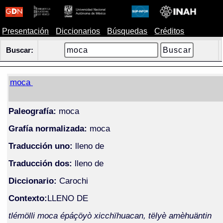
Presentación
Diccionarios
Búsquedas
Créditos
Buscar:
moca
Paleografía:
moca
Grafía normalizada:
moca
Traducción uno:
lleno de
Traducción dos:
lleno de
Diccionario:
Carochi
Contexto:
LLENO DE
tlémölli moca épáçöyò xicchïhuacan, tëlyè amèhuäntin