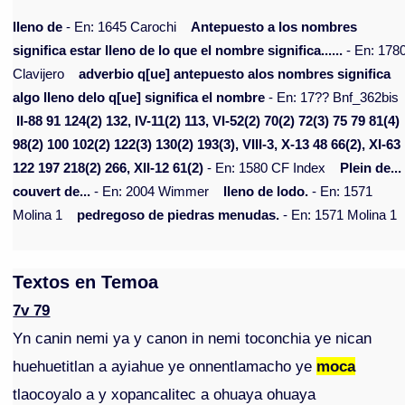
lleno de
- En: 1645 Carochi
Antepuesto a los nombres
significa estar lleno de lo que el nombre significa......
- En: 178
Clavijero
adverbio q[ue] antepuesto alos nombres significa
algo lleno delo q[ue] significa el nombre
- En: 17?? Bnf_362bis
II-88 91 124(2) 132, IV-11(2) 113, VI-52(2) 70(2) 72(3) 75 79 81(4)
98(2) 100 102(2) 122(3) 130(2) 193(3), VIII-3, X-13 48 66(2), XI-63
122 197 218(2) 266, XII-12 61(2)
- En: 1580 CF Index
Plein de...
couvert de...
- En: 2004 Wimmer
lleno de lodo.
- En: 1571
Molina 1
pedregoso de piedras menudas.
- En: 1571 Molina 1
Textos en Temoa
7v 79
Yn canin nemi ya y canon in nemi toconchia ye nican
huehuetitlan a ayiahue ye onnentlamacho ye
moca
tlaocoyalo a y xopancalitec a ohuaya ohuaya