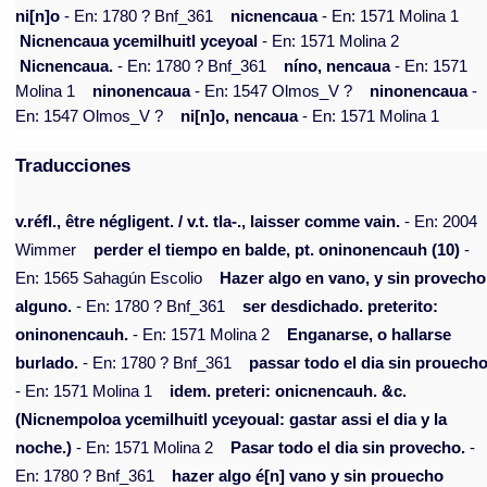
ni[n]o
- En: 1780 ? Bnf_361
nicnencaua
- En: 1571 Molina 1
Nicnencaua ycemilhuitl yceyoal
- En: 1571 Molina 2
Nicnencaua.
- En: 1780 ? Bnf_361
níno, nencaua
- En: 1571
Molina 1
ninonencaua
- En: 1547 Olmos_V ?
ninonencaua
-
En: 1547 Olmos_V ?
ni[n]o, nencaua
- En: 1571 Molina 1
Traducciones
v.réfl., être négligent. / v.t. tla-., laisser comme vain.
- En: 2004
Wimmer
perder el tiempo en balde, pt. oninonencauh (10)
-
En: 1565 Sahagún Escolio
Hazer algo en vano, y sin provecho
alguno.
- En: 1780 ? Bnf_361
ser desdichado. preterito:
oninonencauh.
- En: 1571 Molina 2
Enganarse, o hallarse
burlado.
- En: 1780 ? Bnf_361
passar todo el dia sin prouecho
- En: 1571 Molina 1
idem. preteri: onicnencauh. &c.
(Nicnempoloa ycemilhuitl yceyoual: gastar assi el dia y la
noche.)
- En: 1571 Molina 2
Pasar todo el dia sin provecho.
-
En: 1780 ? Bnf_361
hazer algo é[n] vano y sin prouecho