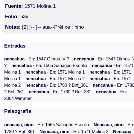
Fuente:
1571 Molina 1
Folio:
53v
Notas:
[2] [-- ]-- aua--Préfixe : nino
Entradas
nencahua
- En: 1547 Olmos_V ?
nencahua
- En: 1547 Olmos_
?
nencahua
- En: 1565 Sahagún Escolio
nencahua
- En: 1571
Molina 1
nencahua
- En: 1571 Molina 1
nencahua
- En: 1571
Molina 1
nencahua
- En: 1571 Molina 2
nencahua
- En: 1571
Molina 2
nencahua
- En: 1780 ? Bnf_361
nencahua
- En: 178
? Bnf_361
nencahua
- En: 1780 ? Bnf_361
nencahua
- En:
2004 Wimmer
Paleografía
nencaua, nino
- En: 1565 Sahagún Escolio
Nencaua, nino
- En
1780 ? Bnf_361
Nencaua, nino
- En: 1571 Molina 2
Nencaua,