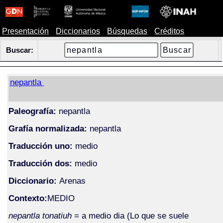
Presentación
Diccionarios
Búsquedas
Créditos
Buscar:
nepantla
Paleografía:
nepantla
Grafía normalizada:
nepantla
Traducción uno:
medio
Traducción dos:
medio
Diccionario:
Arenas
Contexto:
MEDIO
nepantla tonatiuh
= a medio dia (Lo que se suele