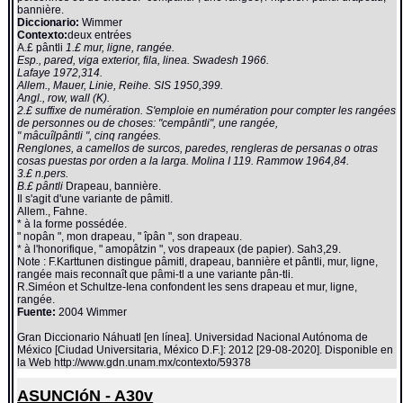
bannière.
Diccionario:
Wimmer
Contexto:
deux entrées
A.£ pântli
1.£ mur, ligne, rangée.
Esp., pared, viga exterior, fila, linea. Swadesh 1966.
Lafaye 1972,314.
Allem., Mauer, Linie, Reihe. SIS 1950,399.
Angl., row, wall (K).
2.£ suffixe de numération. S'emploie en numération pour compter les rangées
de personnes ou de choses: "cempântli", une rangée,
" mâcuîlpântli ", cinq rangées.
Renglones, a camellos de surcos, paredes, rengleras de persanas o otras
cosas puestas por orden a la larga. Molina I 119. Rammow 1964,84.
3.£ n.pers.
B.£ pântli
Drapeau, bannière.
Il s'agit d'une variante de pâmitl.
Allem., Fahne.
* à la forme possédée.
" nopân ", mon drapeau, " îpân ", son drapeau.
* à l'honorifique, " amopâtzin ", vos drapeaux (de papier). Sah3,29.
Note : F.Karttunen distingue pâmitl, drapeau, bannière et pântli, mur, ligne,
rangée mais reconnaît que pâmi-tl a une variante pân-tli.
R.Siméon et Schultze-Iena confondent les sens drapeau et mur, ligne,
rangée.
Fuente:
2004 Wimmer
Gran Diccionario Náhuatl [en línea]. Universidad Nacional Autónoma de
México [Ciudad Universitaria, México D.F.]: 2012 [29-08-2020]. Disponible en
la Web http://www.gdn.unam.mx/contexto/59378
ASUNCIóN - A30v