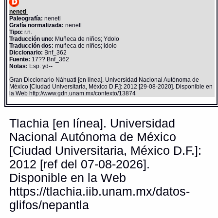
nenetl
Paleografía:
nenetl
Grafía normalizada:
nenetl
Tipo:
r.n.
Traducción uno:
Muñeca de niños; Ydolo
Traducción dos:
muñeca de niños; idolo
Diccionario:
Bnf_362
Fuente:
17?? Bnf_362
Notas:
Esp: yd--
Gran Diccionario Náhuatl [en línea]. Universidad Nacional Autónoma de
México [Ciudad Universitaria, México D.F.]: 2012 [29-08-2020]. Disponible en
la Web http://www.gdn.unam.mx/contexto/13874
Tlachia [en línea]. Universidad
Nacional Autónoma de México
[Ciudad Universitaria, México D.F.]:
2012 [ref del 07-08-2026].
Disponible en la Web
https://tlachia.iib.unam.mx/datos-
glifos/nepantla