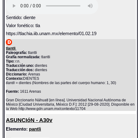
Sentido: diente
Valor fonético: tla
https://tlachia.iib.unam.mx/elemento/01.02.19
tlantli
Paleografía:
tlantli
Grafía normalizada:
tlantli
Tipo:
r.n.
Traducción uno:
dientes
Traducción dos:
dientes
Diccionario:
Arenas
Contexto:
DIENTES
tlantli
= dientes (Nombres de las partes del cuerpo humano: 1, 30)
Fuente:
1611 Arenas
Gran Diccionario Náhuatl [en línea]. Universidad Nacional Autónoma de
México [Ciudad Universitaria, México D.F.]: 2012 [29-08-2020]. Disponible en
la Web http://www.gdn.unam.mx/contexto/11704
ASUNCIóN - A30v
Elemento:
pantli