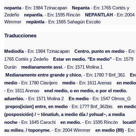
nepanta
- En: 1984 Tzinacapan
Nepanta
- En: 1765 Cortés y
Zedeño
nepantla.
- En: 1595 Rincón
NEPANTLAH
- En: 2004
Wimmer
nepäntla
- En: 1565 Sahagún Escolio
Traducciones
Mediodía
- En: 1984 Tzinacapan
Centro, punto en medio
- En:
1765 Cortés y Zedeño
Estar en medio. "En medio"
- En: 1579
Durán
medianamente assi.
- En: 1571 Molina 1
Medianamente entre grande y chico.
- En: 1780 ? Bnf_361
En
medio
- En: 1780 Clavijero
medio
- En: 1611 Arenas
en medi
- En: 1611 Arenas
enel medio, o en medio, o por el medio.
aduerbio.
- En: 1571 Molina 2
En medio
- En: 1547 Olmos_G
prepos[icion] entre, en medio
- En: 17?? Bnf_362bis
en medi
(posposición) / ~ tönatiuh, a medio día / yohual~, a media
noche
- En: 1645 Carochi
en medio.
- En: 1595 Rincón
locatif
au milieu. / toponyme.
- En: 2004 Wimmer
en medio (89)
- En: