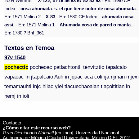
2004 Wimmer
X-122, XI-19 46 53 57 82 83 93
- En: 1580 CF
Index
cosa ahumada. s. el que tiene color de cosa ahumada.
En: 1571 Molina 2
X-83
- En: 1580 CF Index
ahumada cosa
assi.
- En: 1571 Molina 1
Ahumada cosa de pared o manta.
-
En: 1780 ? Bnf_361
Textos en Temoa
97v 1540
pochectic
pocheoac patlachtontli tenvitztic tapalcaio
vapaoac in jtapalcaio Auh in jquac aca colinja njman mjexi
temamauhti injc hiiac yiel tlacuechaoaian tlaçoltitlan in
nemj in ioli
Contacto
¿Cómo citar este recurso web?
Gran Diccionario Náhuatl
[en línea]. Universidad Nacional
Autónoma de México [Ciudad Universitaria, México D.F.]: 2012