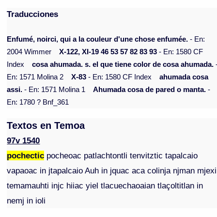
Traducciones
Enfumé, noirci, qui a la couleur d'une chose enfumée.
- En:
2004 Wimmer
X-122, XI-19 46 53 57 82 83 93
- En: 1580 CF
Index
cosa ahumada. s. el que tiene color de cosa ahumada.
En: 1571 Molina 2
X-83
- En: 1580 CF Index
ahumada cosa
assi.
- En: 1571 Molina 1
Ahumada cosa de pared o manta.
-
En: 1780 ? Bnf_361
Textos en Temoa
97v 1540
pochectic
pocheoac patlachtontli tenvitztic tapalcaio
vapaoac in jtapalcaio Auh in jquac aca colinja njman mjexi
temamauhti injc hiiac yiel tlacuechaoaian tlaçoltitlan in
nemj in ioli