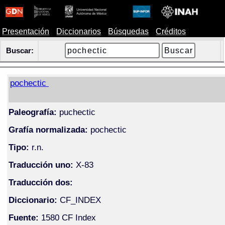
Presentación
Diccionarios
Búsquedas
Créditos
Buscar:
pochectic
Paleografía:
puchectic
Grafía normalizada:
pochectic
Tipo:
r.n.
Traducción uno:
X-83
Traducción dos:
Diccionario:
CF_INDEX
Fuente:
1580 CF Index