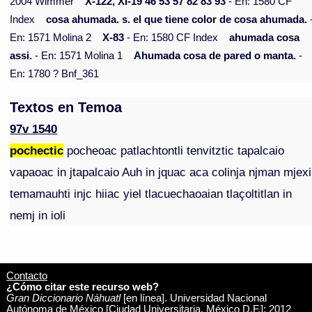
2004 Wimmer
X-122, XI-19 46 53 57 82 83 93
- En: 1580 CF
Index
cosa ahumada. s. el que tiene color de cosa ahumada.
En: 1571 Molina 2
X-83
- En: 1580 CF Index
ahumada cosa
assi.
- En: 1571 Molina 1
Ahumada cosa de pared o manta.
-
En: 1780 ? Bnf_361
Textos en Temoa
97v 1540
pochectic
pocheoac patlachtontli tenvitztic tapalcaio
vapaoac in jtapalcaio Auh in jquac aca colinja njman mjexi
temamauhti injc hiiac yiel tlacuechaoaian tlaçoltitlan in
nemj in ioli
Contacto
¿Cómo citar este recurso web?
Gran Diccionario Náhuatl
[en línea]. Universidad Nacional
Autónoma de México [Ciudad Universitaria, México D.F.]: 2012