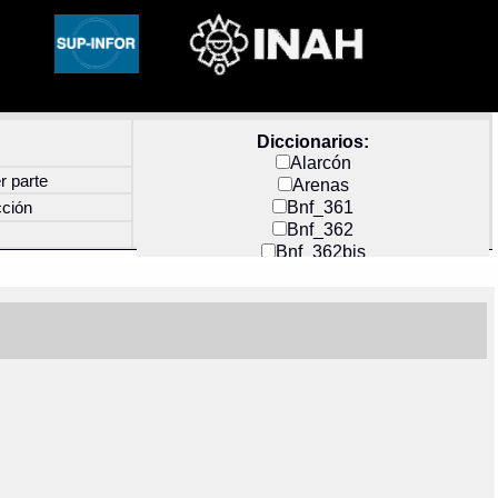
Diccionarios:
Alarcón
r parte
Arenas
Bnf_361
cción
Bnf_362
Bnf_362bis
Carochi
CF_INDEX
Clavijero
Cortés y Zedeño
Docs_México
Durán
Guerra
Mecayapan
Molina_1
Molina_2
Olmos_G