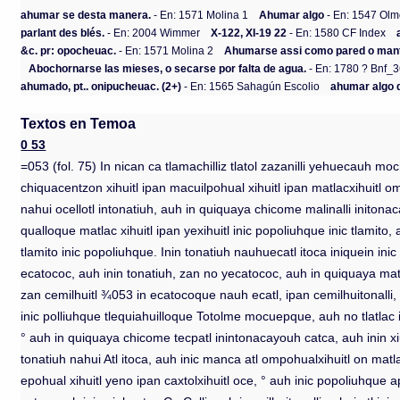
ahumar se desta manera.
- En: 1571 Molina 1
Ahumar algo
- En: 1547 Ol
parlant des blés.
- En: 2004 Wimmer
X-122, XI-19 22
- En: 1580 CF Index
&c. pr: opocheuac.
- En: 1571 Molina 2
Ahumarse assi como pared o man
Abochornarse las mieses, o secarse por falta de agua.
- En: 1780 ? Bnf_
ahumado, pt.. onipucheuac. (2+)
- En: 1565 Sahagún Escolio
ahumar algo d
Textos en Temoa
0 53
=053 (fol. 75) In nican ca tlamachilliz tlatol zazanilli yehuecauh m
chiquacentzon xihuitl ipan macuilpohual xihuitl ipan matlacxihuitl o
nahui ocellotl intonatiuh, auh in quiquaya chicome malinalli initona
qualloque matlac xihuitl ipan yexihuitl inic popoliuhque inic tlamito,
tlamito inic popoliuhque. Inin tonatiuh nauhuecatl itoca iniquein 
ecatococ, auh inin tonatiuh, zan no yecatococ, auh in quiquaya matl
zan cemilhuitl ¾053 in ecatocoque nauh ecatl, ipan cemilhuitonalli, in
inic polliuhque tlequiahuilloque Totolme mocuepque, auh no tlatlac i
° auh in quiquaya chicome tecpatl inintonacayouh catca, auh inin xiuh
tonatiuh nahui Atl itoca, auh inic manca atl ompohualxihuitl on matl
epohual xihuitl yeno ipan caxtolxihuitl oce, ° auh inic popoliuhque