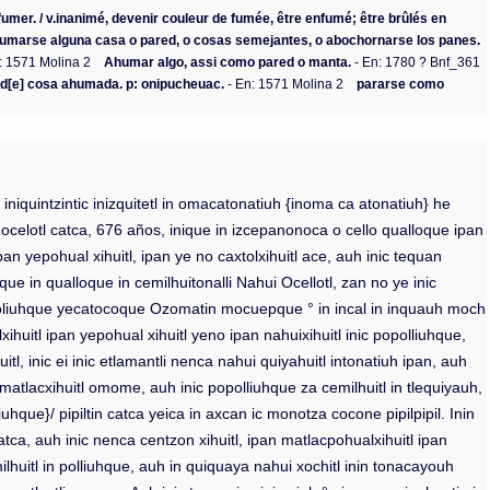
e fumer. / v.inanimé, devenir couleur de fumée, être enfumé; être brûlés en
umarse alguna casa o pared, o cosas semejantes, o abochornarse los panes.
: 1571 Molina 2
Ahumar algo, assi como pared o manta.
- En: 1780 ? Bnf_361
 d[e] cosa ahumada. p: onipucheuac.
- En: 1571 Molina 2
pararse como
iniquintzintic inizquitetl in omacatonatiuh {inoma ca atonatiuh} he
i ocelotl catca, 676 años, inique in izcepanonoca o cello qualloque ipan
an yepohual xihuitl, ipan ye no caxtolxihuitl ace, auh inic tequan
hque in qualloque in cemilhuitonalli Nahui Ocellotl, zan no ye inic
ic poliuhque yecatocoque Ozomatin mocuepque ° in incal in inquauh moch
uitl ipan yepohual xihuitl yeno ipan nahuixihuitl inic popolliuhque,
tl, inic ei inic etlamantli nenca nahui quiyahuitl intonatiuh ipan, auh
 matlacxihuitl omome, auh inic popolliuhque za cemilhuitl in tlequiyauh,
uhque}/ pipiltin catca yeica in axcan ic monotza cocone pipilpipil. Inin
atca, auh inic nenca centzon xihuitl, ipan matlacpohualxihuitl ipan
lhuitl in polliuhque, auh in quiquaya nahui xochitl inin tonacayouh