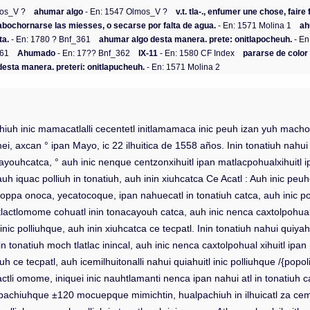
mos_V ?
ahumar algo
- En: 1547 Olmos_V ?
v.t. tla-., enfumer une chose, fair
abochornarse las miesses, o secarse por falta de agua.
- En: 1571 Molina 1
ah
ta.
- En: 1780 ? Bnf_361
ahumar algo desta manera. prete: onitlapocheuh.
- En
361
Ahumado
- En: 17?? Bnf_362
IX-11
- En: 1580 CF Index
pararse de color
esta manera. preteri: onitlapucheuh.
- En: 1571 Molina 2
ochiuh inic mamacatlalli cecentetl initlamamaca inic peuh izan yuh macho 
mei, axcan ° ipan Mayo, ic 22 ilhuitica de 1558 años. Inin tonatiuh nahu
cayouhcatca, ° auh inic nenque centzonxihuitl ipan matlacpohualxihuitl ip
 auh iquac polliuh in tonatiuh, auh inin xiuhcatca Ce Acatl : Auh inic peu
inic oppa onoca, yecatocoque, ipan nahuecatl in tonatiuh catca, auh in
actlomome cohuatl inin tonacayouh catca, auh inic nenca caxtolpohualxih
ic polliuhque, auh inin xiuhcatca ce tecpatl. Inin tonatiuh nahui quiyahui
n tonatiuh moch tlatlac inincal, auh inic nenca caxtolpohual xihuitl ipan
 ce tecpatl, auh icemilhuitonalli nahui quiahuitl inic polliuhque /{popoli
actli omome, iniquei inic nauhtlamanti nenca ipan nahui atl in tonatiuh c
 apachiuhque ±120 mocuepque mimichtin, hualpachiuh in ilhuicatl za cemi