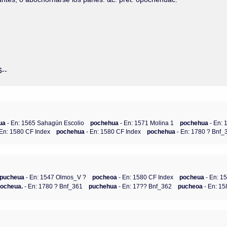
$--
ua
- En: 1565 Sahagún Escolio
pochehua
- En: 1571 Molina 1
pochehua
- En: 
 En: 1580 CF Index
pochehua
- En: 1580 CF Index
pochehua
- En: 1780 ? Bnf_
apucheua
- En: 1547 Olmos_V ?
pocheoa
- En: 1580 CF Index
pocheua
- En: 1
ocheua.
- En: 1780 ? Bnf_361
puchehua
- En: 17?? Bnf_362
pucheoa
- En: 15