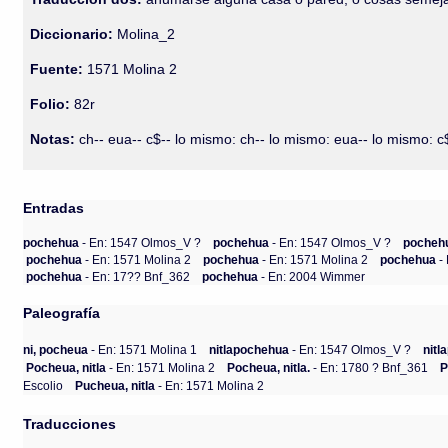
Diccionario:
Molina_2
Fuente:
1571 Molina 2
Folio:
82r
Notas:
ch-- eua-- c$-- lo mismo: ch-- lo mismo: eua-- lo mismo: c
Entradas
pochehua
- En: 1547 Olmos_V ?
pochehua
- En: 1547 Olmos_V ?
pocheh
pochehua
- En: 1571 Molina 2
pochehua
- En: 1571 Molina 2
pochehua
-
pochehua
- En: 17?? Bnf_362
pochehua
- En: 2004 Wimmer
Paleografía
ni, pocheua
- En: 1571 Molina 1
nitlapochehua
- En: 1547 Olmos_V ?
nitl
Pocheua, nitla
- En: 1571 Molina 2
Pocheua, nitla.
- En: 1780 ? Bnf_361
P
Escolio
Pucheua, nitla
- En: 1571 Molina 2
Traducciones