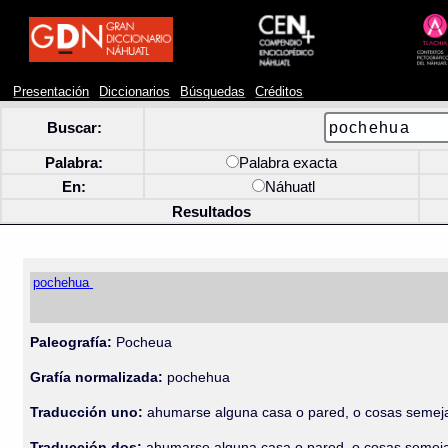
Presentación
Diccionarios
Búsquedas
Créditos
Buscar:
Palabra:
Palabra exacta
En:
Náhuatl
Resultados
pochehua
Paleografía:
Pocheua
Grafía normalizada:
pochehua
Traducción uno:
ahumarse alguna casa o pared, o cosas semejan
Traducción dos:
ahumarse alguna casa o pared, o cosas semejan