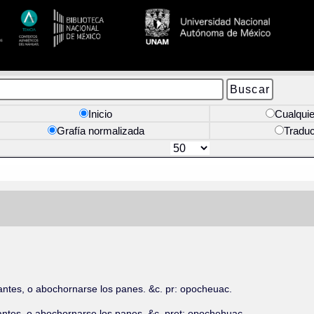
Inicio
Cualquie
Grafía normalizada
Tradu
tes, o abochornarse los panes. &c. pr: opocheuac.
tes, o abochornarse los panes. &c. pret: opochehuac.