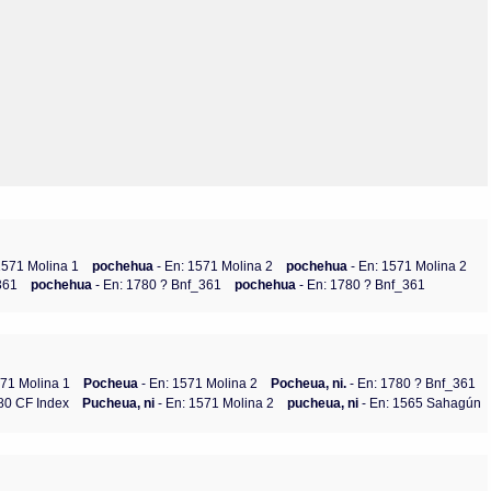
Olmos_V
Paredes
Rincón
Sahagún Escolio
Tezozomoc
Tzinacapan
Wimmer
1571 Molina 1
pochehua
- En: 1571 Molina 2
pochehua
- En: 1571 Molina 2
361
pochehua
- En: 1780 ? Bnf_361
pochehua
- En: 1780 ? Bnf_361
571 Molina 1
Pocheua
- En: 1571 Molina 2
Pocheua, ni.
- En: 1780 ? Bnf_361
80 CF Index
Pucheua, ni
- En: 1571 Molina 2
pucheua, ni
- En: 1565 Sahagún