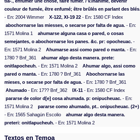
tla-., enfumer une chose, faire fumer. / v.inanimé, devenir
couleur de fumée, être enfumé; être brûlés en parlant des blés
- En: 2004 Wimmer
X-122, XI-19 22
- En: 1580 CF Index
abochornarse las miesses, o secarse por falta de agua.
- En:
1571 Molina 1
ahumarse alguna casa o pared, o cosas
semejantes, o abochornarse los panes. &c. pr: opocheuac.
-
En: 1571 Molina 2
Ahumarse assi como pared o manta.
- En:
1780 ? Bnf_361
ahumar algo desta manera. prete:
onitlapocheuh.
- En: 1571 Molina 2
Ahumar algo, assi como
pared o manta.
- En: 1780 ? Bnf_361
Abochornarse las
mieses, o secarse por falta de agua.
- En: 1780 ? Bnf_361
Ahumado
- En: 17?? Bnf_362
IX-11
- En: 1580 CF Index
pararse de color d[e] cosa ahumada. p: onipucheuac.
- En:
1571 Molina 2
pararse como ahumado, pt.. onipucheuac. (2+)
- En: 1565 Sahagún Escolio
ahumar algo desta manera.
preteri: onitlapucheuh.
- En: 1571 Molina 2
Textos en Temoa