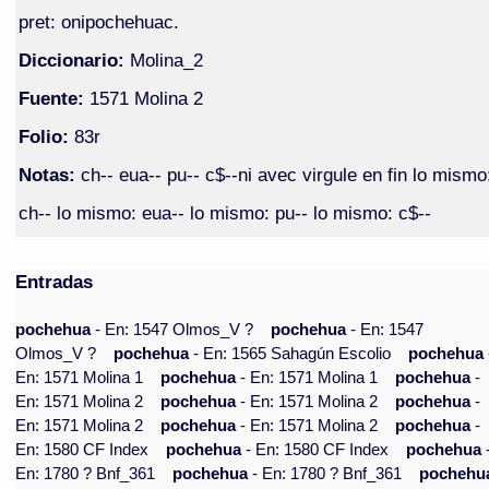
pret: onipochehuac.
Diccionario:
Molina_2
Fuente:
1571 Molina 2
Folio:
83r
Notas:
ch-- eua-- pu-- c$--ni avec virgule en fin lo mismo
ch-- lo mismo: eua-- lo mismo: pu-- lo mismo: c$--
Entradas
pochehua
- En: 1547 Olmos_V ?
pochehua
- En: 1547
Olmos_V ?
pochehua
- En: 1565 Sahagún Escolio
pochehua
En: 1571 Molina 1
pochehua
- En: 1571 Molina 1
pochehua
-
En: 1571 Molina 2
pochehua
- En: 1571 Molina 2
pochehua
-
En: 1571 Molina 2
pochehua
- En: 1571 Molina 2
pochehua
-
En: 1580 CF Index
pochehua
- En: 1580 CF Index
pochehua
En: 1780 ? Bnf_361
pochehua
- En: 1780 ? Bnf_361
pochehu