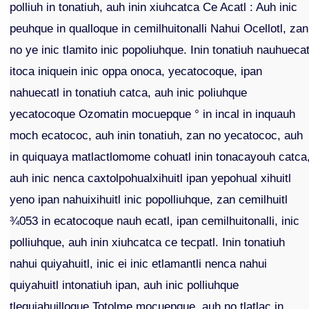
polliuh in tonatiuh, auh inin xiuhcatca Ce Acatl : Auh inic
peuhque in qualloque in cemilhuitonalli Nahui Ocellotl, zan
no ye inic tlamito inic popoliuhque. Inin tonatiuh nauhuecat
itoca iniquein inic oppa onoca, yecatocoque, ipan
nahuecatl in tonatiuh catca, auh inic poliuhque
yecatocoque Ozomatin mocuepque ° in incal in inquauh
moch ecatococ, auh inin tonatiuh, zan no yecatococ, auh
in quiquaya matlactlomome cohuatl inin tonacayouh catca
auh inic nenca caxtolpohualxihuitl ipan yepohual xihuitl
yeno ipan nahuixihuitl inic popolliuhque, zan cemilhuitl
¾053 in ecatocoque nauh ecatl, ipan cemilhuitonalli, inic
polliuhque, auh inin xiuhcatca ce tecpatl. Inin tonatiuh
nahui quiyahuitl, inic ei inic etlamantli nenca nahui
quiyahuitl intonatiuh ipan, auh inic polliuhque
tlequiahuilloque Totolme mocuepque, auh no tlatlac in