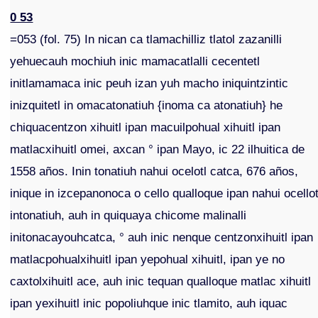
0 53
=053 (fol. 75) In nican ca tlamachilliz tlatol zazanilli
yehuecauh mochiuh inic mamacatlalli cecentetl
initlamamaca inic peuh izan yuh macho iniquintzintic
inizquitetl in omacatonatiuh {inoma ca atonatiuh} he
chiquacentzon xihuitl ipan macuilpohual xihuitl ipan
matlacxihuitl omei, axcan ° ipan Mayo, ic 22 ilhuitica de
1558 años. Inin tonatiuh nahui ocelotl catca, 676 años,
inique in izcepanonoca o cello qualloque ipan nahui ocellot
intonatiuh, auh in quiquaya chicome malinalli
initonacayouhcatca, ° auh inic nenque centzonxihuitl ipan
matlacpohualxihuitl ipan yepohual xihuitl, ipan ye no
caxtolxihuitl ace, auh inic tequan qualloque matlac xihuitl
ipan yexihuitl inic popoliuhque inic tlamito, auh iquac