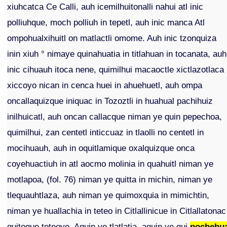
xiuhcatca Ce Calli, auh icemilhuitonalli nahui atl inic
polliuhque, moch polliuh in tepetl, auh inic manca Atl
ompohualxihuitl on matlactli omome. Auh inic tzonquiza
inin xiuh ° nimaye quinahuatia in titlahuan in tocanata, auh
inic cihuauh itoca nene, quimilhui macaoctle xictlazotlaca
xiccoyo nican in cenca huei in ahuehuetl, auh ompa
oncallaquizque iniquac in Tozoztli in huahual pachihuiz
inilhuicatl, auh oncan callacque niman ye quin pepechoa,
quimilhui, zan centetl inticcuaz in tlaolli no centetl in
mocihuauh, auh in oquitlamique oxalquizque onca
coyehuactiuh in atl aocmo molinia in quahuitl niman ye
motlapoa, (fol. 76) niman ye quitta in michin, niman ye
tlequauhtlaza, auh niman ye quimoxquia in mimichtin,
niman ye huallachia in teteo in Citlallinicue in Citlallatonac
quitoque teteoye. Aquin ye tlatlatia, aquin ye qui
pochehu