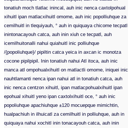
tonatiuh moch tlatlac inincal, auh inic nenca caxtolpohual
xihuitl ipan matlacxihuitl omome, auh inic popolliuhque za
cemilhuitl in tlequiyauh, ° auh in quiquaya chicome tecpatl
inintonacayouh catca, auh inin xiuh ce tecpatl, auh
icemilhuitonalli nahui quiahuitl inic polliuhque
/{popoliuhque}/ pipiltin catca yeica in axcan ic monotza
cocone pipilpipil. Inin tonatiuh nahui Atl itoca, auh inic
manca atl ompohualxihuitl on matlactli omome, iniquei ini
nauhtlamanti nenca ipan nahui atl in tonatiuh catca, auh
inic nenca centzon xihuitl, ipan matlacpohualxihuitl ipan
epohual xihuitl yeno ipan caxtolxihuitl oce, ° auh inic
popoliuhque apachiuhque ±120 mocuepque mimichtin,
hualpachiuh in ilhuicatl za cemilhuitl in polliuhque, auh in
quiquaya nahui xochitl inin tonacayouh catca, auh inin