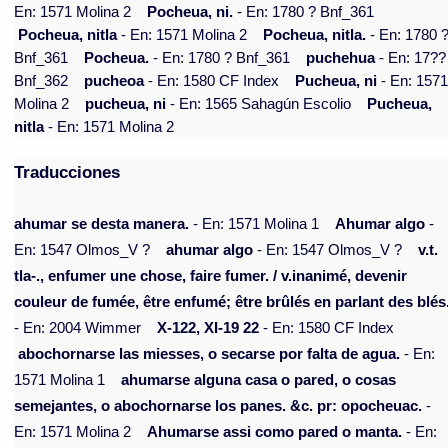
En: 1571 Molina 2
Pocheua, ni.
- En: 1780 ? Bnf_361
Pocheua, nitla
- En: 1571 Molina 2
Pocheua, nitla.
- En: 1780 
Bnf_361
Pocheua.
- En: 1780 ? Bnf_361
puchehua
- En: 17??
Bnf_362
pucheoa
- En: 1580 CF Index
Pucheua, ni
- En: 157
Molina 2
pucheua, ni
- En: 1565 Sahagún Escolio
Pucheua,
nitla
- En: 1571 Molina 2
Traducciones
ahumar se desta manera.
- En: 1571 Molina 1
Ahumar algo
-
En: 1547 Olmos_V ?
ahumar algo
- En: 1547 Olmos_V ?
v.t.
tla-., enfumer une chose, faire fumer. / v.inanimé, devenir
couleur de fumée, être enfumé; être brûlés en parlant des blés
- En: 2004 Wimmer
X-122, XI-19 22
- En: 1580 CF Index
abochornarse las miesses, o secarse por falta de agua.
- En:
1571 Molina 1
ahumarse alguna casa o pared, o cosas
semejantes, o abochornarse los panes. &c. pr: opocheuac.
-
En: 1571 Molina 2
Ahumarse assi como pared o manta.
- En: