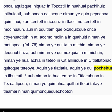
oncallaquizque iniquac in Tozoztli in huahual pachihuiz
inilhuicatl, auh oncan callacque niman ye quin pepechoa,
quimilhui, zan centetl inticcuaz in tlaolli no centetl in
mocihuauh, auh in oquitlamique oxalquizque onca
coyehuactiuh in atl aocmo molinia in quahuitl niman ye
motlapoa, (fol. 76) niman ye quitta in michin, niman ye
tlequauhtlaza, auh niman ye quimoxquia in mimichtin,
niman ye huallachia in teteo in Citlallinicue in Citlallatonac
quitoque teteoye. Aquin ye tlatlatia, aquin ye qui
pochehu
in ilhuicatl, ° auh niman ic hualtemoc in Titlacahuan in
Tezcatlipoca, niman ye quimahua quilhui tletai tataye
tleamai niman quimonquequechcoton