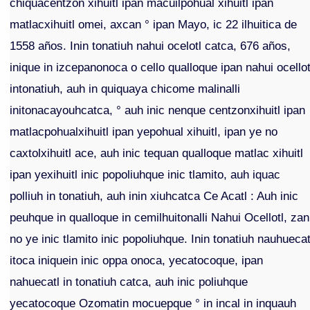
chiquacentzon xihuitl ipan macuilpohual xihuitl ipan
matlacxihuitl omei, axcan ° ipan Mayo, ic 22 ilhuitica de
1558 años. Inin tonatiuh nahui ocelotl catca, 676 años,
inique in izcepanonoca o cello qualloque ipan nahui ocellot
intonatiuh, auh in quiquaya chicome malinalli
initonacayouhcatca, ° auh inic nenque centzonxihuitl ipan
matlacpohualxihuitl ipan yepohual xihuitl, ipan ye no
caxtolxihuitl ace, auh inic tequan qualloque matlac xihuitl
ipan yexihuitl inic popoliuhque inic tlamito, auh iquac
polliuh in tonatiuh, auh inin xiuhcatca Ce Acatl : Auh inic
peuhque in qualloque in cemilhuitonalli Nahui Ocellotl, zan
no ye inic tlamito inic popoliuhque. Inin tonatiuh nauhuecat
itoca iniquein inic oppa onoca, yecatocoque, ipan
nahuecatl in tonatiuh catca, auh inic poliuhque
yecatocoque Ozomatin mocuepque ° in incal in inquauh