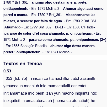
1780 ? Bnf_361
ahumar algo desta manera. prete:
onitlapocheuh.
- En: 1571 Molina 2
Ahumar algo, assi como
pared o manta.
- En: 1780 ? Bnf_361
Abochornarse las
mieses, o secarse por falta de agua.
- En: 1780 ? Bnf_361
Ahumado
- En: 17?? Bnf_362
IX-11
- En: 1580 CF Index
pararse de color d[e] cosa ahumada. p: onipucheuac.
- En:
1571 Molina 2
pararse como ahumado, pt.. onipucheuac. (2+)
- En: 1565 Sahagún Escolio
ahumar algo desta manera.
preteri: onitlapucheuh.
- En: 1571 Molina 2
Textos en Temoa
0 53
=053 (fol. 75) In nican ca tlamachilliz tlatol zazanilli
yehuecauh mochiuh inic mamacatlalli cecentetl
initlamamaca inic peuh izan yuh macho iniquintzintic
inizquitetl in omacatonatiuh {inoma ca atonatiuh} he