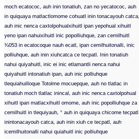
moch ecatococ, auh inin tonatiuh, zan no yecatococ, auh
in quiquaya matlactlomome cohuatl inin tonacayouh catca
auh inic nenca caxtolpohualxihuitl ipan yepohual xihuitl
yeno ipan nahuixihuitl inic popolliuhque, zan cemilhuitl
¾053 in ecatocoque nauh ecatl, ipan cemilhuitonalli, inic
polliuhque, auh inin xiuhcatca ce tecpatl. Inin tonatiuh
nahui quiyahuitl, inic ei inic etlamantli nenca nahui
quiyahuitl intonatiuh ipan, auh inic polliuhque
tlequiahuilloque Totolme mocuepque, auh no tlatlac in
tonatiuh moch tlatlac inincal, auh inic nenca caxtolpohual
xihuitl ipan matlacxihuitl omome, auh inic popolliuhque za
cemilhuitl in tlequiyauh, ° auh in quiquaya chicome tecpatl
inintonacayouh catca, auh inin xiuh ce tecpatl, auh
icemilhuitonalli nahui quiahuitl inic polliuhque