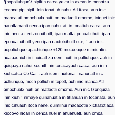
/{popoliuhque}/ pipiltin catca yeica in axcan ic monotza
cocone pipilpipil. Inin tonatiuh nahui Atl itoca, auh inic
manca atl ompohualxihuitl on matlactli omome, iniquei ini
nauhtlamanti nenca ipan nahui atl in tonatiuh catca, auh
inic nenca centzon xihuitl, ipan matlacpohualxihuitl ipan
epohual xihuitl yeno ipan caxtolxihuitl oce, ° auh inic
popoliuhque apachiuhque ±120 mocuepque mimichtin,
hualpachiuh in ilhuicatl za cemilhuitl in polliuhque, auh in
quiquaya nahui xochitl inin tonacayouh catca, auh inin
xiuhcatca Ce Calli, auh icemilhuitonalli nahui atl inic
polliuhque, moch polliuh in tepetl, auh inic manca Atl
ompohualxihuitl on matlactli omome. Auh inic tzonquiza
inin xiuh ° nimaye quinahuatia in titlahuan in tocanata, auh
inic cihuauh itoca nene, quimilhui macaoctle xictlazotlaca
xiccoyo nican in cenca huei in ahuehuetl, auh ompa