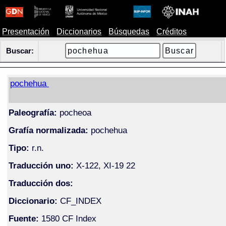
Presentación
Diccionarios
Búsquedas
Créditos
Buscar:
pochehua
Paleografía:
pocheoa
Grafía normalizada:
pochehua
Tipo:
r.n.
Traducción uno:
X-122, XI-19 22
Traducción dos:
Diccionario:
CF_INDEX
Fuente:
1580 CF Index