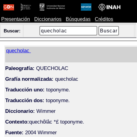
Presentación
Diccionarios
Búsquedas
Créditos
Buscar:
quecholac
Paleografía:
QUECHOLAC
Grafía normalizada:
quecholac
Traducción uno:
toponyme.
Traducción dos:
toponyme.
Diccionario:
Wimmer
Contexto:
quechôlâc *£ toponyme.
Fuente:
2004 Wimmer