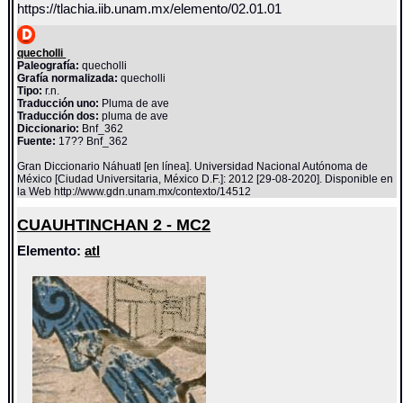
https://tlachia.iib.unam.mx/elemento/02.01.01
quecholli
Paleografía:
quecholli
Grafía normalizada:
quecholli
Tipo:
r.n.
Traducción uno:
Pluma de ave
Traducción dos:
pluma de ave
Diccionario:
Bnf_362
Fuente:
17?? Bnf_362
Gran Diccionario Náhuatl [en línea]. Universidad Nacional Autónoma de
México [Ciudad Universitaria, México D.F.]: 2012 [29-08-2020]. Disponible en
la Web http://www.gdn.unam.mx/contexto/14512
CUAUHTINCHAN 2 - MC2
Elemento:
atl