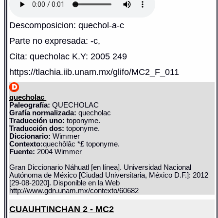
Descomposicion: quechol-a-c
Parte no expresada: -c,
Cita: quecholac K.Y: 2005 249
https://tlachia.iib.unam.mx/glifo/MC2_F_011
quecholac
Paleografía:
QUECHOLAC
Grafía normalizada:
quecholac
Traducción uno:
toponyme.
Traducción dos:
toponyme.
Diccionario:
Wimmer
Contexto:
quechôlâc *£ toponyme.
Fuente:
2004 Wimmer
Gran Diccionario Náhuatl [en línea]. Universidad Nacional
Autónoma de México [Ciudad Universitaria, México D.F.]: 2012
[29-08-2020]. Disponible en la Web
http://www.gdn.unam.mx/contexto/60682
CUAUHTINCHAN 2 - MC2