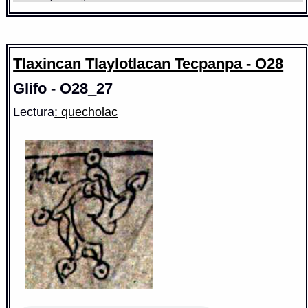
Tlaxincan Tlaylotlacan Tecpanpa - O28
Glifo - O28_27
Lectura
: quecholac