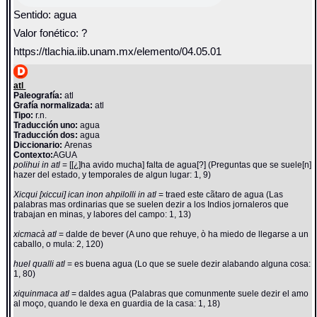
Sentido: agua
Valor fonético: ?
https://tlachia.iib.unam.mx/elemento/04.05.01
atl
Paleografía:
atl
Grafía normalizada:
atl
Tipo:
r.n.
Traducción uno:
agua
Traducción dos:
agua
Diccionario:
Arenas
Contexto:
AGUA
polihui in atl
= [[¿]ha avido mucha] falta de agua[?] (Preguntas que se suele[n]
hazer del estado, y temporales de algun lugar: 1, 9)
Xicqui [xiccui] ican inon ahpilolli in atl
= traed este cãtaro de agua (Las
palabras mas ordinarias que se suelen dezir a los Indios jornaleros que
trabajan en minas, y labores del campo: 1, 13)
xicmacà atl
= dalde de bever (A uno que rehuye, ò ha miedo de llegarse a un
caballo, o mula: 2, 120)
huel qualli atl
= es buena agua (Lo que se suele dezir alabando alguna cosa:
1, 80)
xiquinmaca atl
= daldes agua (Palabras que comunmente suele dezir el amo
al moço, quando le dexa en guardia de la casa: 1, 18)