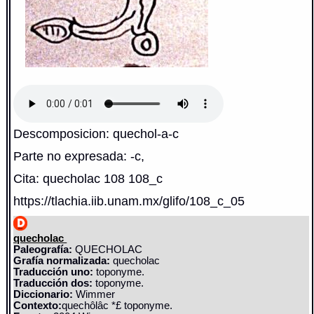
Descomposicion: quechol-a-c
Parte no expresada: -c,
Cita: quecholac 108 108_c
https://tlachia.iib.unam.mx/glifo/108_c_05
quecholac
Paleografía:
QUECHOLAC
Grafía normalizada:
quecholac
Traducción uno:
toponyme.
Traducción dos:
toponyme.
Diccionario:
Wimmer
Contexto:
quechôlâc *£ toponyme.