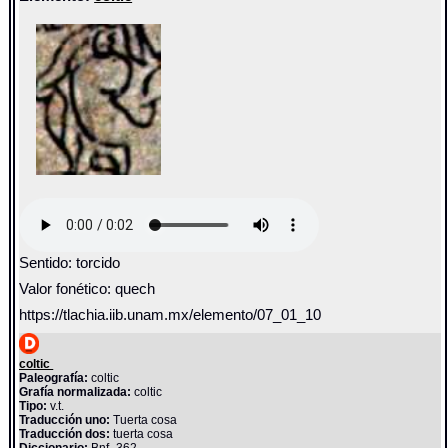
Sentido: torcido
Valor fonético: quech
https://tlachia.iib.unam.mx/elemento/07_01_10
coltic
Paleografía:
coltic
Grafía normalizada:
coltic
Tipo:
v.t.
Traducción uno:
Tuerta cosa
Traducción dos:
tuerta cosa
Diccionario:
Bnf_362