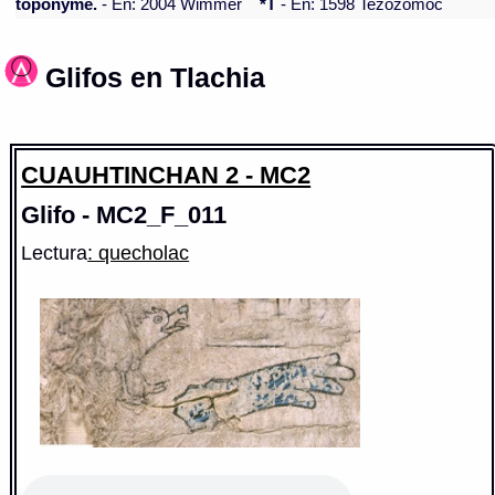
toponyme.
- En: 2004 Wimmer
*T
- En: 1598 Tezozomoc
Glifos en Tlachia
CUAUHTINCHAN 2 - MC2
Glifo - MC2_F_011
Lectura
: quecholac