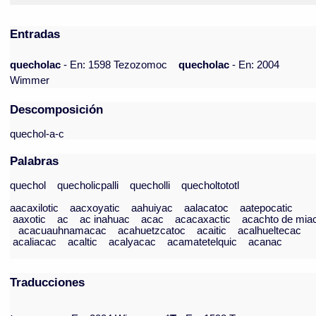
Entradas
quecholac
- En: 1598 Tezozomoc
quecholac
- En: 2004
Wimmer
Descomposición
quechol-a-c
Palabras
quechol
quecholicpalli
quecholli
quecholtototl
aacaxilotic
aacxoyatic
aahuiyac
aalacatoc
aatepocatic
aaxotic
ac
ac inahuac
acac
acacaxactic
acachto de mia
acacuauhnamacac
acahuetzcatoc
acaitic
acalhueltecac
acaliacac
acaltic
acalyacac
acamatetelquic
acanac
Traducciones