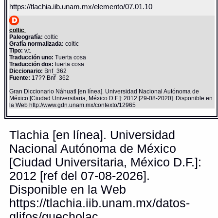
https://tlachia.iib.unam.mx/elemento/07.01.10
coltic
Paleografía:
coltic
Grafía normalizada:
coltic
Tipo:
v.t.
Traducción uno:
Tuerta cosa
Traducción dos:
tuerta cosa
Diccionario:
Bnf_362
Fuente:
17?? Bnf_362
Gran Diccionario Náhuatl [en línea]. Universidad Nacional Autónoma de
México [Ciudad Universitaria, México D.F.]: 2012 [29-08-2020]. Disponible en
la Web http://www.gdn.unam.mx/contexto/12965
Tlachia [en línea]. Universidad
Nacional Autónoma de México
[Ciudad Universitaria, México D.F.]:
2012 [ref del 07-08-2026].
Disponible en la Web
https://tlachia.iib.unam.mx/datos-
glifos/quecholac