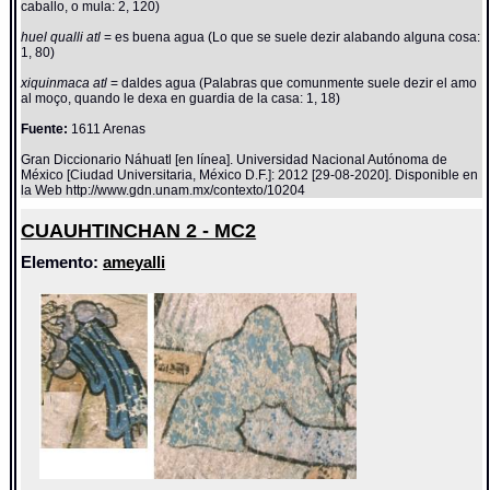
caballo, o mula: 2, 120)
huel qualli atl
= es buena agua (Lo que se suele dezir alabando alguna cosa:
1, 80)
xiquinmaca atl
= daldes agua (Palabras que comunmente suele dezir el amo
al moço, quando le dexa en guardia de la casa: 1, 18)
Fuente:
1611 Arenas
Gran Diccionario Náhuatl [en línea]. Universidad Nacional Autónoma de
México [Ciudad Universitaria, México D.F.]: 2012 [29-08-2020]. Disponible en
la Web http://www.gdn.unam.mx/contexto/10204
CUAUHTINCHAN 2 - MC2
Elemento:
ameyalli