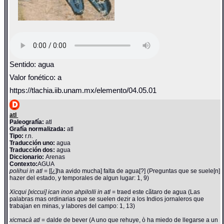
Sentido: agua
Valor fonético: a
https://tlachia.iib.unam.mx/elemento/04.05.01
atl
Paleografía:
atl
Grafía normalizada:
atl
Tipo:
r.n.
Traducción uno:
agua
Traducción dos:
agua
Diccionario:
Arenas
Contexto:
AGUA
polihui in atl
= [[¿]ha avido mucha] falta de agua[?] (Preguntas que se suele[n]
hazer del estado, y temporales de algun lugar: 1, 9)
Xicqui [xiccui] ican inon ahpilolli in atl
= traed este cãtaro de agua (Las
palabras mas ordinarias que se suelen dezir a los Indios jornaleros que
trabajan en minas, y labores del campo: 1, 13)
xicmacà atl
= dalde de bever (A uno que rehuye, ò ha miedo de llegarse a un