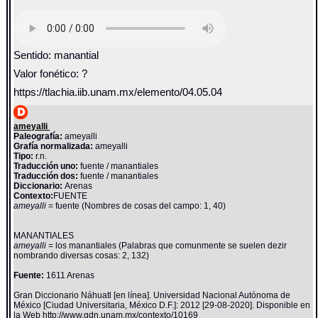
Sentido: manantial
Valor fonético: ?
https://tlachia.iib.unam.mx/elemento/04.05.04
ameyalli
Paleografía:
ameyalli
Grafía normalizada:
ameyalli
Tipo:
r.n.
Traducción uno:
fuente / manantiales
Traducción dos:
fuente / manantiales
Diccionario:
Arenas
Contexto:
FUENTE
ameyalli
= fuente (Nombres de cosas del campo: 1, 40)
MANANTIALES
ameyalli
= los manantiales (Palabras que comunmente se suelen dezir
nombrando diversas cosas: 2, 132)
Fuente:
1611 Arenas
Gran Diccionario Náhuatl [en línea]. Universidad Nacional Autónoma de
México [Ciudad Universitaria, México D.F.]: 2012 [29-08-2020]. Disponible en
la Web http://www.gdn.unam.mx/contexto/10169