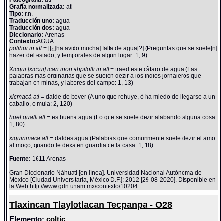
Grafía normalizada:
atl
Tipo:
r.n.
Traducción uno:
agua
Traducción dos:
agua
Diccionario:
Arenas
Contexto:
AGUA
polihui in atl
= [[¿]ha avido mucha] falta de agua[?] (Preguntas que se suele[n]
hazer del estado, y temporales de algun lugar: 1, 9)
Xicqui [xiccui] ican inon ahpilolli in atl
= traed este cãtaro de agua (Las
palabras mas ordinarias que se suelen dezir a los Indios jornaleros que
trabajan en minas, y labores del campo: 1, 13)
xicmacà atl
= dalde de bever (A uno que rehuye, ò ha miedo de llegarse a un
caballo, o mula: 2, 120)
huel qualli atl
= es buena agua (Lo que se suele dezir alabando alguna cosa:
1, 80)
xiquinmaca atl
= daldes agua (Palabras que comunmente suele dezir el amo
al moço, quando le dexa en guardia de la casa: 1, 18)
Fuente:
1611 Arenas
Gran Diccionario Náhuatl [en línea]. Universidad Nacional Autónoma de
México [Ciudad Universitaria, México D.F.]: 2012 [29-08-2020]. Disponible en
la Web http://www.gdn.unam.mx/contexto/10204
Tlaxincan Tlaylotlacan Tecpanpa - O28
Elemento:
coltic