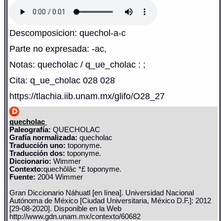
Descomposicion: quechol-a-c
Parte no expresada: -ac,
Notas: quecholac / q_ue_cholac : ;
Cita: q_ue_cholac 028 028
https://tlachia.iib.unam.mx/glifo/O28_27
quecholac
Paleografía:
QUECHOLAC
Grafía normalizada:
quecholac
Traducción uno:
toponyme.
Traducción dos:
toponyme.
Diccionario:
Wimmer
Contexto:
quechôlâc *£ toponyme.
Fuente:
2004 Wimmer
Gran Diccionario Náhuatl [en línea]. Universidad Nacional
Autónoma de México [Ciudad Universitaria, México D.F.]: 2012
[29-08-2020]. Disponible en la Web
http://www.gdn.unam.mx/contexto/60682