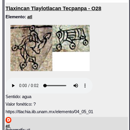
Tlaxincan Tlaylotlacan Tecpanpa - O28
Elemento:
atl
Sentido: agua
Valor fonético: ?
https://tlachia.iib.unam.mx/elemento/04_05_01
atl
Paleografía:
atl