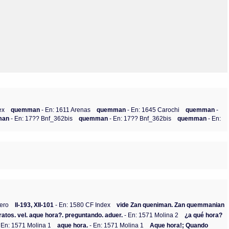
ex
quemman
- En: 1611 Arenas
quemman
- En: 1645 Carochi
quemman
-
man
- En: 17?? Bnf_362bis
quemman
- En: 17?? Bnf_362bis
quemman
- En:
jero
II-193, XII-101
- En: 1580 CF Index
vide Zan queniman. Zan quemmanian
ratos. vel. aque hora?. preguntando. aduer.
- En: 1571 Molina 2
¿a qué hora?
 En: 1571 Molina 1
aque hora.
- En: 1571 Molina 1
Aque hora!; Quando