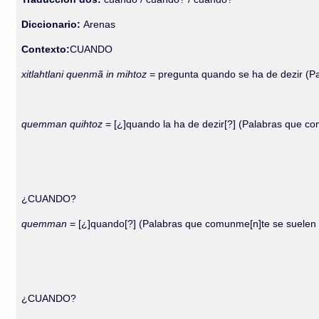
Diccionario:
Arenas
Contexto:
CUANDO
xitlahtlani quenmã in mihtoz
= pregunta quando se ha de dezir (Pa
quemman quihtoz
= [¿]quando la ha de dezir[?] (Palabras que co
¿CUANDO?
quemman
= [¿]quando[?] (Palabras que comunme[n]te se suelen d
¿CUANDO?