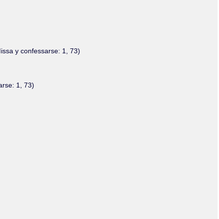
Olmos_V
Paredes
Rincón
Sahagún Escolio
Tezozomoc
ssa y confessarse: 1, 73)
Tzinacapan
Wimmer
rse: 1, 73)