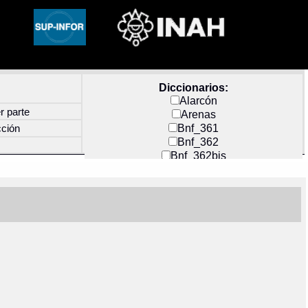
Diccionarios:
Alarcón
r parte
Arenas
Bnf_361
cción
Bnf_362
Bnf_362bis
Carochi
CF_INDEX
Clavijero
Cortés y Zedeño
Docs_México
Durán
Guerra
Mecayapan
Molina_1
Molina_2
Olmos_G