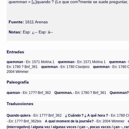
quemman
= [¿]quando ? (Lo que com?mente se suele preguntar, y d
Fuente:
1611 Arenas
Notas:
Esp: ¿-- Esp: á--
Entradas
quemman
- En: 1571 Molina 1
quemman
- En: 1571 Molina 1
quemman
-
En: 1780 ? Bnf_361
quemman
- En: 1780 Clavijero
quemman
- En: 1780 
2004 Wimmer
Paleografía
queman
- En: 17?? Bnf_362
Quemman.
- En: 1780 ? Bnf_361
Quemman?
Traducciones
Quando quiera
- En: 17?? Bnf_362
¿ Cuándo ? ¿ A qué hora ?
- En: 1780 Cl
- En: 17?? Bnf_362bis
A quel moment de la journée?
- En: 2004 Wimmer
(interrogativo) / alguna vez / algunas veces / çan ~, pocas veces / çan ~, rara