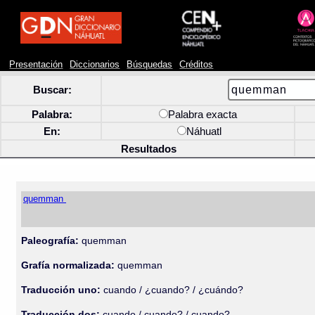
Presentación
Diccionarios
Búsquedas
Créditos
Buscar:
Palabra:
Palabra exacta
En:
Náhuatl
Resultados
quemman
Paleografía:
quemman
Grafía normalizada:
quemman
Traducción uno:
cuando / ¿cuando? / ¿cuándo?
Traducción dos:
cuando / cuando? / cuando?