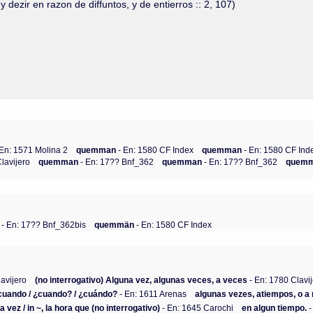
ezir en razon de diffuntos, y de entierros :: 2, 107)
 En: 1571 Molina 2
quemman
- En: 1580 CF Index
quemman
- En: 1580 CF Ind
Clavijero
quemman
- En: 17?? Bnf_362
quemman
- En: 17?? Bnf_362
quem
- En: 17?? Bnf_362bis
quemmän
- En: 1580 CF Index
avijero
(no interrogativo) Alguna vez, algunas veces, a veces
- En: 1780 Clavi
cuando / ¿cuando? / ¿cuándo?
- En: 1611 Arenas
algunas vezes, atiempos, o a 
 vez / in ~, la hora que (no interrogativo)
- En: 1645 Carochi
en algun tiempo.
-